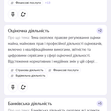
Фінансові послуги
+13
Оціночна діяльність
+2
Про що тема:
Тема охоплює правове регулювання оцінки
майна, майнових прав і професійної діяльності оцінювачів,
включно з кваліфікаційними вимогами, звітністю та
цифровими сервісами у сфері оціночної діяльності.
Відстеження нормативних і медійних змін у цій сфері
корисне для власника бізнесу, керівника, юриста або
Страхова діяльність
Фінансові послуги
бухгалтера під час оподаткування, приватизації, оренди
Будівельна діяльність
державного майна, корпоративних угод і перевірки
статусу суб'єктів оціночної діяльності
Банківська діяльність
+5
Про що тема:
Банківська діяльність охоплює всі аспекти