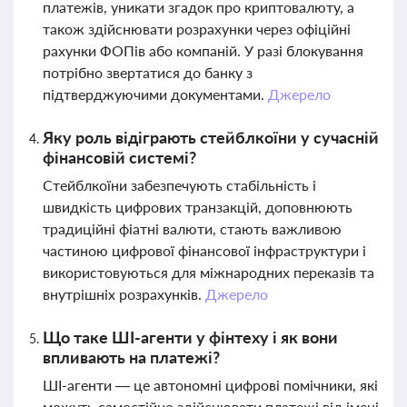
платежів, уникати згадок про криптовалюту, а
також здійснювати розрахунки через офіційні
рахунки ФОПів або компаній. У разі блокування
потрібно звертатися до банку з
підтверджуючими документами.
Джерело
Яку роль відіграють стейблкоїни у сучасній
фінансовій системі?
Стейблкоїни забезпечують стабільність і
швидкість цифрових транзакцій, доповнюють
традиційні фіатні валюти, стають важливою
частиною цифрової фінансової інфраструктури і
використовуються для міжнародних переказів та
внутрішніх розрахунків.
Джерело
Що таке ШІ-агенти у фінтеху і як вони
впливають на платежі?
ШІ-агенти — це автономні цифрові помічники, які
можуть самостійно здійснювати платежі від імені