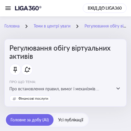
ВХІД ДО LIGA360
Головна
Теми в центрі уваги
Регулювання обігу віртуальних активів
Регулювання обігу віртуальних
активів
ПРО ЩО ТЕМА:
Про встановлення правил, вимог і механізмів
контролю за використанням, обігом та
Фінансові послуги
оподаткуванням віртуальних активів, таких як
криптовалюти
Головне за добу (AI)
Усі публікації