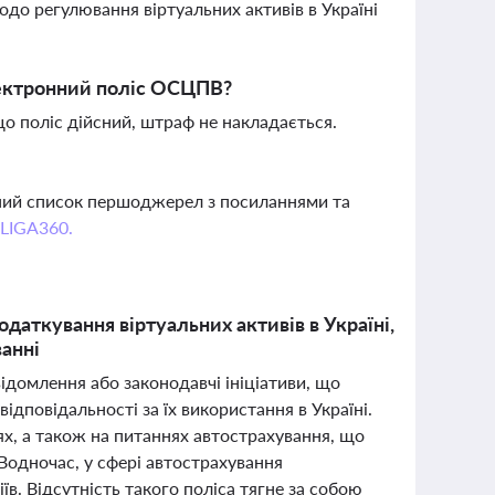
до регулювання віртуальних активів в Україні
лектронний поліс ОСЦПВ?
що поліс дійсний, штраф не накладається.
вний список першоджерел з посиланнями та
 LIGA360.
даткування віртуальних активів в Україні,
ванні
відомлення або законодавчі ініціативи, що
ідповідальності за їх використання в Україні.
ях, а також на питаннях автострахування, що
. Водночас, у сфері автострахування
в. Відсутність такого поліса тягне за собою