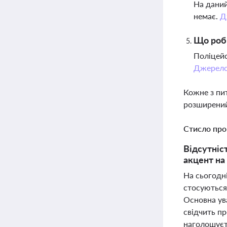
На даний
немає.
Д
Що роби
Поліцейс
Джерел
Кожне з пи
розширений
Стисло про
Відсутніс
акцент на
На сьогодні
стосуються 
Основна ува
свідчить пр
наголошуєть