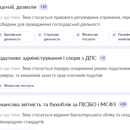
цензії, дозволи
+10
о що тема:
Тема стосується правового регулювання отримання, пере
обхідних для провадження господарської діяльності
Банківська
Страхова
Фінансові
Паливн
діяльність
діяльність
послуги
компле
одаткове адміністрування і спори з ДПС
+3
о що тема:
Тема стосується порядку оскарження рішень податкових
ревірок, та механізмів захисту прав платників податків
Фінансові послуги
інансова звітність та бухоблік за П(С)БО і МСФЗ
+34
о що тема:
Тема стосується ведення бухгалтерського обліку та скла
міжнародних стандартів