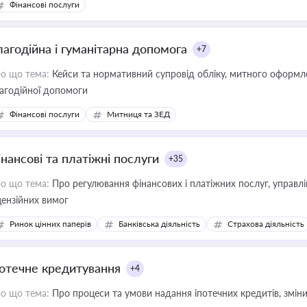
Фінансові послуги
лагодійна і гуманітарна допомога
+7
о що тема:
Кейси та нормативний супровід обліку, митного оформлен
агодійної допомоги
Фінансові послуги
Митниця та ЗЕД
інансові та платіжні послуги
+35
о що тема:
Про регулювання фінансових і платіжних послуг, управління коштами, приймання платежів та дотримання
цензійних вимог
Ринок цінних паперів
Банківська діяльність
Страхова діяльність
потечне кредитування
+4
о що тема:
Про процеси та умови надання іпотечних кредитів, зміни