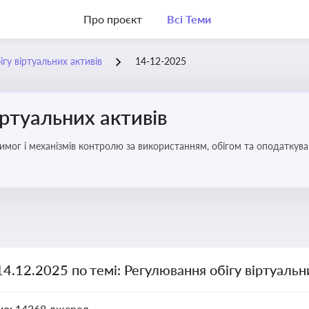
Про проєкт
Всі Теми
гу віртуальних активів
14-12-2025
іртуальних активів
имог і механізмів контролю за використанням, обігом та оподаткуван
14.12.2025 по темі: Регулювання обігу віртуальн
но:
14368 джерел