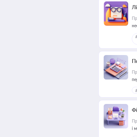
Лі
Пр
не
П
Пр
пе
Ф
Пр
і 