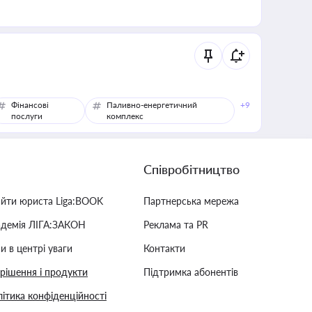
Фінансові
Паливно-енергетичний
+9
послуги
комплекс
Співробітництво
айти юриста Liga:BOOK
Партнерська мережа
адемія ЛІГА:ЗАКОН
Реклама та PR
и в центрі уваги
Контакти
 рішення і продукти
Підтримка абонентів
ітика конфіденційності