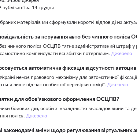
2 публікації за 14 грудня
ібраних матеріалів ми сформували короткі відповіді на актуал
повідальність за керування авто без чинного поліса 
без чинного поліса ОСЦПВ тягне адміністративний штраф у ро
самостійно компенсувати всі збитки потерпілим.
Джерело
осовується автоматична фіксація відсутності автоцив
 Україні немає правового механізму для автоматичної фікса
ться лише під час особистої перевірки поліції.
Джерело
инятки для обов’язкового оформлення ОСЦПВ?
сники бойових дій, особи з інвалідністю внаслідок війни та дея
ння поліса.
Джерело
ві законодавчі зміни щодо регулювання віртуальних ак