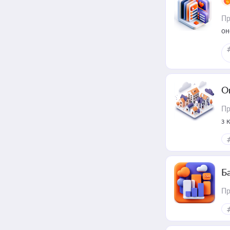
Пр
он
О
Пр
з 
ме
пр
Ба
Пр