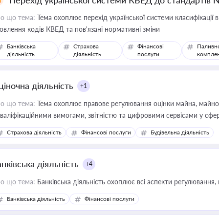
Перехід української системи КВЕД до стандартів 
о що тема:
Тема охоплює перехід української системи класифікації в
овлення кодів КВЕД та пов'язані нормативні зміни
Банківська
Страхова
Фінансові
Паливн
діяльність
діяльність
послуги
компле
ціночна діяльність
+1
о що тема:
Тема охоплює правове регулювання оцінки майна, майнови
кваліфікаційними вимогами, звітністю та цифровими сервісами у сфер
дійних змін у цій сфері корисне для власника бізнесу, керівника, юр
Страхова діяльність
Фінансові послуги
Будівельна діяльність
иватизації, оренди державного майна, корпоративних угод і перевірки
нківська діяльність
+4
о що тема:
Банківська діяльність охоплює всі аспекти регулювання, 
Банківська діяльність
Фінансові послуги