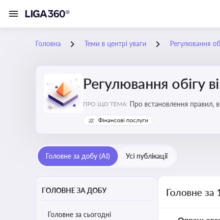
Головна
Теми в центрі уваги
Регулювання обі
Регулювання обігу в
Про встановлення правил, в
ПРО ЩО ТЕМА:
криптовалюти
Фінансові послуги
Головне за добу (AI)
Усі публікації
ГОЛОВНЕ ЗА ДОБУ
Головне за 
Головне за сьогодні
Опрацьова