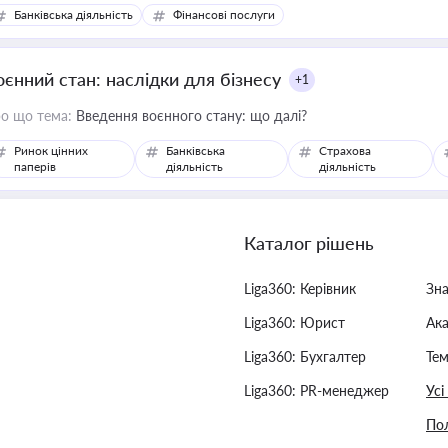
Банківська діяльність
Фінансові послуги
оєнний стан: наслідки для бізнесу
+1
о що тема:
Введення воєнного стану: що далі?
Ринок цінних
Банківська
Страхова
паперів
діяльність
діяльність
Каталог рішень
Liga360: Керівник
Зн
Liga360: Юрист
Ак
Liga360: Бухгалтер
Тем
Liga360: PR-менеджер
Усі
Пол