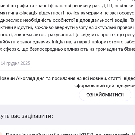
ивні штрафи та значні фінансові ризики у разі ДТП, оскільки
матична фіксація відсутності поліса камерами не застосовує
дкреслює необхідність особистої відповідальності водіїв. Т
активи відсутні, важливо звернути увагу на актуальні право
ності, зокрема автострахування. Це свідчить про те, що рег
йбутніх законодавчих ініціатив, а наразі пріоритетом є забе
х сферах, що безпосередньо впливають на громадян та бізне
,
14 грудня 2025
Повний AI-огляд дня та посилання на всі новини, статті, віде
сформований цей підсумо
ОЗНАЙОМИТИСЯ
уть вас зацікавити: