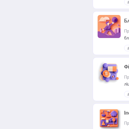
Б
Пр
бл
Ф
Пр
лі
І
Пр