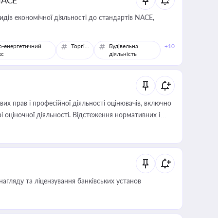
NACE
идів економічної діяльності до стандартів NACE,
о-енергетичний
Торгівля
Будівельна
+10
кс
діяльність
х прав і професійної діяльності оцінювачів, включно
і оціночної діяльності. Відстеження нормативних і
иста або бухгалтера під час оподаткування,
 статусу суб'єктів оціночної діяльності
нагляду та ліцензування банківських установ