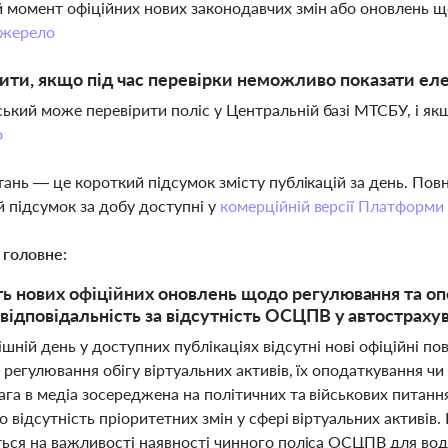
 момент офіційних нових законодавчих змін або оновлень що
жерело
ти, якщо під час перевірки неможливо показати е
ький може перевірити поліс у Центральній базі МТСБУ, і як
о
тань — це короткий підсумок змісту публікацій за день. По
 підсумок за добу доступні у
комерційній версії Платформи
 головне:
ть нових офіційних оновлень щодо регулювання та опо
 відповідальність за відсутність ОСЦПВ у автостраху
шній день у доступних публікаціях відсутні нові офіційні по
регулювання обігу віртуальних активів, їх оподаткування чи в
га в медіа зосереджена на політичних та військових питанн
о відсутність пріоритетних змін у сфері віртуальних активів
ся на важливості наявності чинного поліса ОСЦПВ для водії