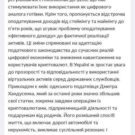
стимулювати їхнє використання як цифрового
аналога готівки. Крім того, пропонується відстрочка
оподаткування доходів від стейкінгу та майнінгу до
п’яти років, що усуває проблему оподаткування
«фіктивного доходу» до фактичної реалізації
активів. Ці зміни спрямовані на адаптацію
податкового законодавства до сучасних реалій
цифрової економіки та зниження навантаження на
користувачів криптовалют. В Україні ж зростає увага
до прозорості та відповідальності у використанні
віртуальних активів серед державних службовців.
Прикладом є кейс одеського податківця Дмитра
Хандусенка, який за останні роки значно збільшив
свої статки, зокрема завдяки операціям із
криптовалютами, підприємницькій діяльності та
подарункам від родичів. Його розкішний спосіб
життя, що включає дорогі автомобілі та
нерухомість, викликає суспільний резонанс і