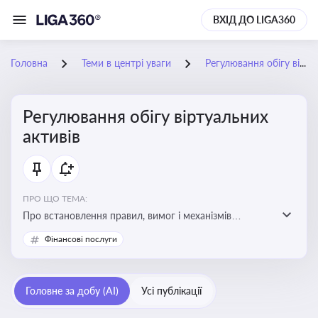
ВХІД ДО LIGA360
Головна
Теми в центрі уваги
Регулювання обігу віртуальних активів
Регулювання обігу віртуальних
активів
ПРО ЩО ТЕМА:
Про встановлення правил, вимог і механізмів
контролю за використанням, обігом та
Фінансові послуги
оподаткуванням віртуальних активів, таких як
криптовалюти
Головне за добу (AI)
Усі публікації