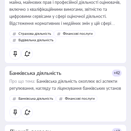
майна, майнових прав і професійної діяльності оцінювачів,
включно з кваліфікаційними вимогами, звітністю та
цифровими сервісами у сфері оціночної діяльності.
Відстеження нормативних і медійних змін у цій сфері
корисне для власника бізнесу, керівника, юриста або
Страхова діяльність
Фінансові послуги
бухгалтера під час оподаткування, приватизації, оренди
Будівельна діяльність
державного майна, корпоративних угод і перевірки
статусу суб'єктів оціночної діяльності
Банківська діяльність
+42
Про що тема:
Банківська діяльність охоплює всі аспекти
регулювання, нагляду та ліцензування банківських установ
Банківська діяльність
Фінансові послуги