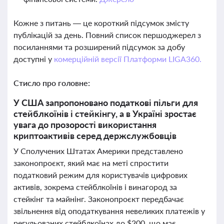
Кожне з питань — це короткий підсумок змісту
публікацій за день. Повний список першоджерел з
посиланнями та розширений підсумок за добу
доступні у
комерційній версії Платформи LIGA360.
Стисло про головне:
У США запропоновано податкові пільги для
стейблкоїнів і стейкінгу, а в Україні зростає
увага до прозорості використання
криптоактивів серед держслужбовців
У Сполучених Штатах Америки представлено
законопроєкт, який має на меті спростити
податковий режим для користувачів цифрових
активів, зокрема стейблкоїнів і винагород за
стейкінг та майнінг. Законопроєкт передбачає
звільнення від оподаткування невеликих платежів у
регульованих стейблкоїнах до $200, що має