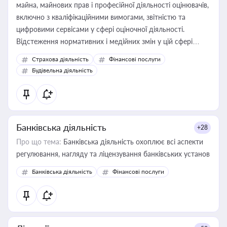
майна, майнових прав і професійної діяльності оцінювачів,
включно з кваліфікаційними вимогами, звітністю та
цифровими сервісами у сфері оціночної діяльності.
Відстеження нормативних і медійних змін у цій сфері
корисне для власника бізнесу, керівника, юриста або
Страхова діяльність
Фінансові послуги
бухгалтера під час оподаткування, приватизації, оренди
Будівельна діяльність
державного майна, корпоративних угод і перевірки
статусу суб'єктів оціночної діяльності
Банківська діяльність
+28
Про що тема:
Банківська діяльність охоплює всі аспекти
регулювання, нагляду та ліцензування банківських установ
Банківська діяльність
Фінансові послуги