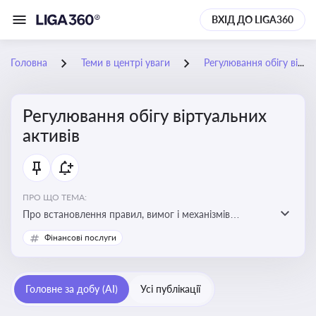
ВХІД ДО LIGA360
Головна
Теми в центрі уваги
Регулювання обігу віртуальних активів
Регулювання обігу віртуальних
активів
ПРО ЩО ТЕМА:
Про встановлення правил, вимог і механізмів
контролю за використанням, обігом та
Фінансові послуги
оподаткуванням віртуальних активів, таких як
криптовалюти
Головне за добу (AI)
Усі публікації