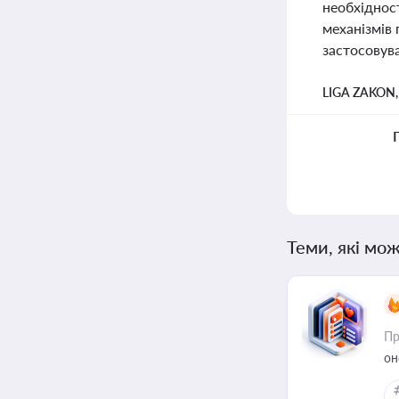
необхідност
механізмів
застосовува
LIGA ZAKON
Теми, які мож
Пр
он