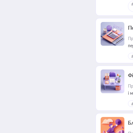
П
Пр
пе
Ф
Пр
і 
Б