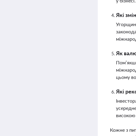
у бізнесі
Які змі
Угорщина
законода
міжнарод
Як валю
Пом’якше
міжнарод
цьому во
Які рек
Інвестор
усередне
високою
Кожне з пи