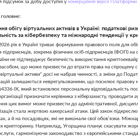
 підсумок за добу доступні у
комерційній версії Платформи
 головне:
ня обігу віртуальних активів в Україні: податкові р
льність за кібербезпеку та міжнародні тенденції у к
026 рік в Україні триває формування правового поля для обі
я підприємців, зокрема фізичних осіб-підприємців (ФОП) на
аїни не підтверджує безпечність використання криптоеквайр
засобом, що може призвести до втрати права на спрощену с
віртуальні активи" досі не набрав чинності, а зміни до По
ацій залишаються неврегульованими, що посилює правову нев
4336-IX, який встановлює персональну відповідальність пос
організації призначати керівника з кіберзахисту, проводити а
ня цих вимог може призвести до адміністративної, дисциплін
зація стала жертвою хакерської атаки. Цей закон підкреслю
х, а й на посадовцях, які не виконали свої обов’язки. Міжн
я крипторинку. Наприклад, Угорщина планує скасувати жорс
ослуги, гармонізуючи законодавство з європейськими станда