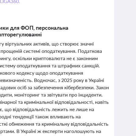
 LIGA360.
изики для ФОП, персональна
рипторегулюванні
гу віртуальних активів, що створює значні
 спрощеній системі оподаткування. Податкова
ингу, оскільки криптовалюта не є законним
истему оподаткування та штрафних санкцій.
даткового кодексу щодо оподаткування
изначеність. Водночас, з 2025 року в Україні
адових осіб за забезпечення кібербезпеки. Закон
удити, моніторинг та звітувати про інциденти.
арної та кримінальної відповідальності, навіть
є, що відповідальність лежить не лише на
ародні тенденції також впливають на
ткі обмеження та кримінальну відповідальність
ртами. В Україні ж експерти наголошують на