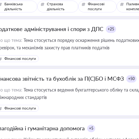
Банківська
Страхова
Фінансові
Паливн
діяльність
діяльність
послуги
компле
одаткове адміністрування і спори з ДПС
+25
о що тема:
Тема стосується порядку оскарження рішень податкових
ревірок, та механізмів захисту прав платників податків
Фінансові послуги
інансова звітність та бухоблік за П(С)БО і МСФЗ
+50
о що тема:
Тема стосується ведення бухгалтерського обліку та скла
міжнародних стандартів
Фінансові послуги
лагодійна і гуманітарна допомога
+5