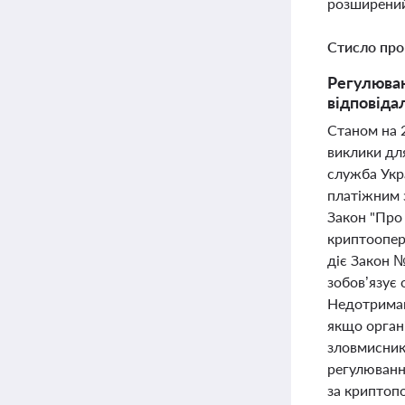
розширений
Стисло про
Регулюван
відповіда
Станом на 2
виклики дл
служба Укр
платіжним 
Закон "Про 
криптоопер
діє Закон №
зобов’язує 
Недотриман
якщо органі
зловмисника
регулюванн
за криптоп