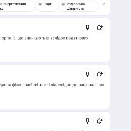
о-енергетичний
Торгівля
Будівельна
+2
кс
діяльність
 органів, що виникають внаслідок податкових
дання фінансової звітності відповідно до національних