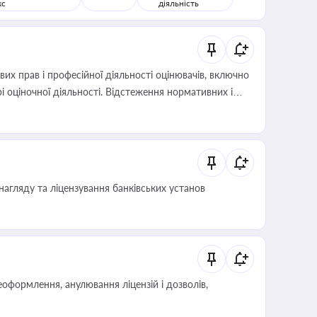
кс
діяльність
х прав і професійної діяльності оцінювачів, включно
і оціночної діяльності. Відстеження нормативних і
иста або бухгалтера під час оподаткування,
 статусу суб'єктів оціночної діяльності
нагляду та ліцензування банківських установ
оформлення, анулювання ліцензій і дозволів,