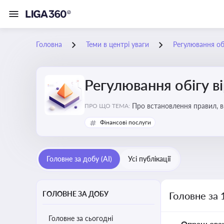
Головна
Теми в центрі уваги
Регулювання обі
Регулювання обігу в
Про встановлення правил, в
ПРО ЩО ТЕМА:
криптовалюти
Фінансові послуги
Головне за добу (AI)
Усі публікації
ГОЛОВНЕ ЗА ДОБУ
Головне за 
Головне за сьогодні
Опрацьова