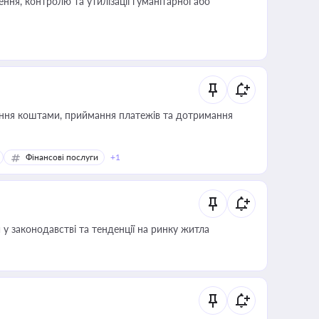
ня, контролю та утилізації гуманітарної або
Фінансові послуги
+1
 у законодавстві та тенденції на ринку житла