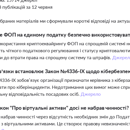
8 публікацій за 12 червня
ібраних матеріалів ми сформували короткі відповіді на актуал
е ФОП на єдиному податку безпечно використовуват
икористання криптоеквайрингу ФОП на спрощеній системі н
сть чіткого податкового регулювання і статусу криптовалют
и до втрати права на спрощену систему та штрафів.
Джерел
в’язки встановлює Закон №4336-IX щодо кібербезпе
336-IX зобов’язує організації призначати керівника з кіберз
вати про кіберінциденти. Недотримання цих вимог може спр
ьну відповідальність посадових осіб.
Джерело
кон "Про віртуальні активи" досі не набрав чинності?
 набрав чинності через відсутність необхідних змін до Пода
 з віртуальними активами. Це створює правову невизначеніс