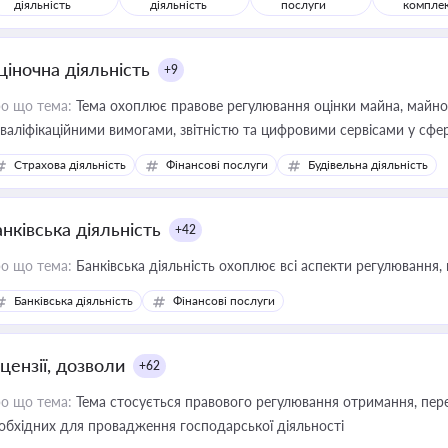
діяльність
діяльність
послуги
компле
ціночна діяльність
+9
о що тема:
Тема охоплює правове регулювання оцінки майна, майнови
кваліфікаційними вимогами, звітністю та цифровими сервісами у сфер
дійних змін у цій сфері корисне для власника бізнесу, керівника, юр
Страхова діяльність
Фінансові послуги
Будівельна діяльність
иватизації, оренди державного майна, корпоративних угод і перевірки
нківська діяльність
+42
о що тема:
Банківська діяльність охоплює всі аспекти регулювання, 
Банківська діяльність
Фінансові послуги
цензії, дозволи
+62
о що тема:
Тема стосується правового регулювання отримання, пере
обхідних для провадження господарської діяльності