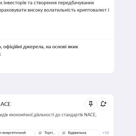
х інвесторів та створення передбачуваних
враховувати високу волатильність криптовалют і
о, офіційні джерела, на основі яких
к
NACE
идів економічної діяльності до стандартів NACE,
о-енергетичний
Торгівля
Будівельна
+10