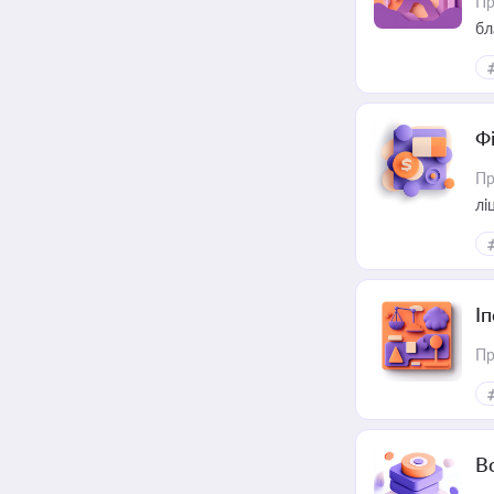
Пр
бл
Ф
Пр
лі
І
Пр
В