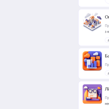
О
Пр
з 
ме
пр
Ба
Пр
Лі
Пр
не