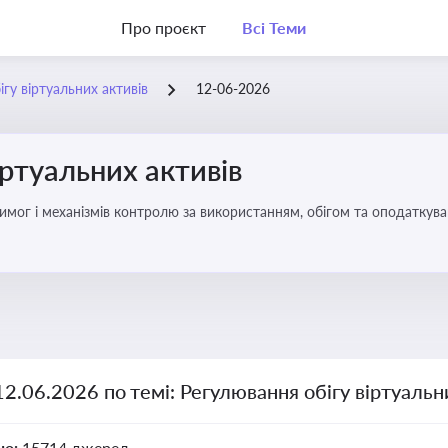
Про проєкт
Всі Теми
гу віртуальних активів
12-06-2026
іртуальних активів
имог і механізмів контролю за використанням, обігом та оподаткуван
12.06.2026 по темі: Регулювання обігу віртуальн
но:
15714 джерел