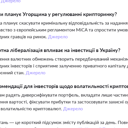
.
Джерело
ни планує Угорщина у регулюванні крипторинку?
 планує скасувати кримінальну відповідальність за надання
вство з європейським регламентом MiCA та спростити умов
них гравців на ринок.
Джерело
тна лібералізація впливає на інвестиції в Україну?
ння валютних обмежень створить передбачуваний механізм 
них інвесторів і сприятиме залученню приватного капіталу
єнний стан.
Джерело
омендації для інвесторів щодо волатильності крипт
ам радять диверсифікувати портфель, вкладати лише частину
ння вартості, фіксувати прибутки та застосовувати захисні о
 волатильністю криптовалют.
Джерело
тань — це короткий підсумок змісту публікацій за день. По