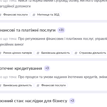
о що тема:
Кейси та нормативний супровід обліку, митного оформлен
агодійної допомоги
Фінансові послуги
Митниця та ЗЕД
інансові та платіжні послуги
+31
о що тема:
Про регулювання фінансових і платіжних послуг, управління коштами, приймання платежів та дотримання
цензійних вимог
Ринок цінних паперів
Банківська діяльність
Страхова діяльність
потечне кредитування
+3
о що тема:
Про процеси та умови надання іпотечних кредитів, зміни
Банківська діяльність
Фінансові послуги
оєнний стан: наслідки для бізнесу
+3