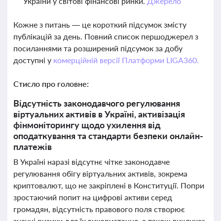
України у світові фінансові ринки.
Джерело
Кожне з питань — це короткий підсумок змісту
публікацій за день. Повний список першоджерел з
посиланнями та розширений підсумок за добу
доступні у
комерційній версії Платформи LIGA360.
Стисло про головне:
Відсутність законодавчого регулювання
віртуальних активів в Україні, активізація
фінмоніторингу щодо ухилення від
оподаткування та стандарти безпеки онлайн-
платежів
В Україні наразі відсутнє чітке законодавче
регулювання обігу віртуальних активів, зокрема
криптовалют, що не закріплені в Конституції. Попри
зростаючий попит на цифрові активи серед
громадян, відсутність правового поля створює
значні ризики для їх використання, а також викликає