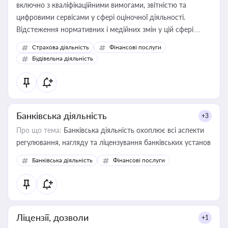
включно з кваліфікаційними вимогами, звітністю та
цифровими сервісами у сфері оціночної діяльності.
Відстеження нормативних і медійних змін у цій сфері
корисне для власника бізнесу, керівника, юриста або
Страхова діяльність
Фінансові послуги
бухгалтера під час оподаткування, приватизації, оренди
Будівельна діяльність
державного майна, корпоративних угод і перевірки
статусу суб'єктів оціночної діяльності
Банківська діяльність
+3
Про що тема:
Банківська діяльність охоплює всі аспекти
регулювання, нагляду та ліцензування банківських установ
Банківська діяльність
Фінансові послуги
Ліцензії, дозволи
+1