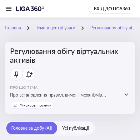
ВХІД ДО LIGA360
Головна
Теми в центрі уваги
Регулювання обігу віртуальних активів
Регулювання обігу віртуальних
активів
ПРО ЩО ТЕМА:
Про встановлення правил, вимог і механізмів
контролю за використанням, обігом та
Фінансові послуги
оподаткуванням віртуальних активів, таких як
криптовалюти
Головне за добу (AI)
Усі публікації