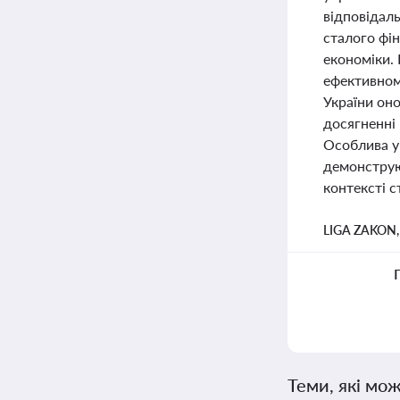
відповідал
сталого фін
економіки. 
ефективном
України он
досягненні
Особлива ув
демонструю
контексті с
LIGA ZAKON
Теми, які мож