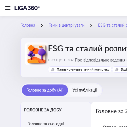
Головна
Теми в центрі уваги
ESG та сталий 
ESG та сталий розви
Про відповідальне ведення 
ПРО ЩО ТЕМА:
Паливно-енергетичний комплекс
Буд
Головне за добу (AI)
Усі публікації
ГОЛОВНЕ ЗА ДОБУ
Головне за 
Головне за сьогодні
Опрацьова