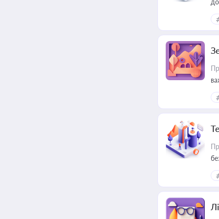
до
З
Пр
ва
ре
Т
Пр
бе
Лі