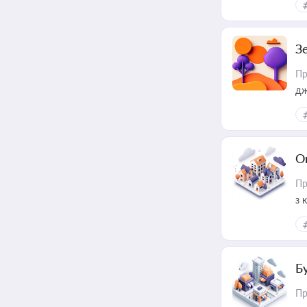
З
Пр
дж
О
Пр
з 
ме
пр
Б
Пр