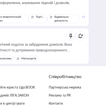
оформлення, анулювання ліцензій і дозволів,
о-енергетичний
Торгівля
Будівельна
+2
кс
діяльність
гічний податок за забруднення довкілля. Вона
звітності та дотримання природоохоронного
комплекс
Металургія
Співробітництво
айти юриста Liga:BOOK
Партнерська мережа
адемія ЛІГА:ЗАКОН
Реклама та PR
и в центрі уваги
Контакти