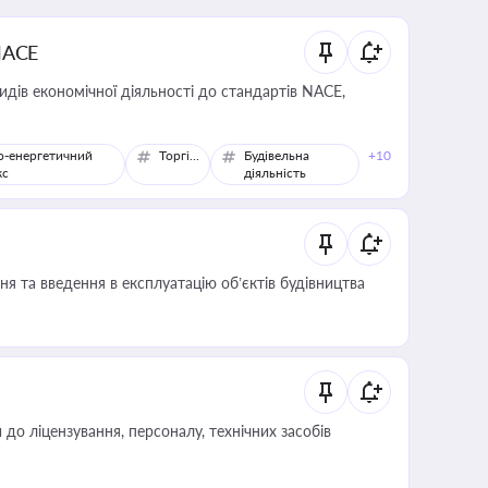
NACE
идів економічної діяльності до стандартів NACE,
о-енергетичний
Торгівля
Будівельна
+10
кс
діяльність
я та введення в експлуатацію об’єктів будівництва
о ліцензування, персоналу, технічних засобів