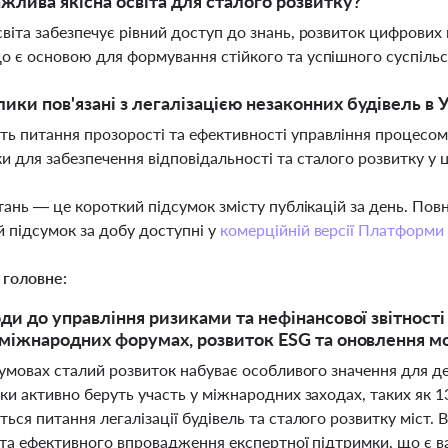
жлива якісна освіта для сталого розвитку?
світа забезпечує рівний доступ до знань, розвиток цифрови
о є основою для формування стійкого та успішного суспіль
лики пов'язані з легалізацією незаконних будівель в У
ь питання прозорості та ефективності управління процесом л
и для забезпечення відповідальності та сталого розвитку у ц
тань — це короткий підсумок змісту публікацій за день. По
 підсумок за добу доступні у
комерційній версії Платформи
 головне:
оди до управління ризиками та нефінансової звітності
 міжнародних форумах, розвиток ESG та оновлення м
умовах сталий розвиток набуває особливого значення для дер
и активно беруть участь у міжнародних заходах, таких як 1
ься питання легалізації будівель та сталого розвитку міст
 та ефективного впровадження експертної підтримки, що є 