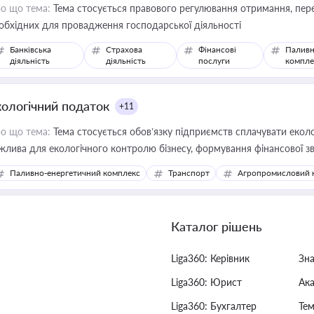
о що тема:
Тема стосується правового регулювання отримання, пере
обхідних для провадження господарської діяльності
Банківська
Страхова
Фінансові
Паливн
діяльність
діяльність
послуги
компле
кологічний податок
+11
о що тема:
Тема стосується обов’язку підприємств сплачувати еколо
жлива для екологічного контролю бізнесу, формування фінансової 
конодавства
Паливно-енергетичний комплекс
Транспорт
Агропромисловий 
Каталог рішень
Liga360: Керівник
Зн
Liga360: Юрист
Ак
Liga360: Бухгалтер
Тем