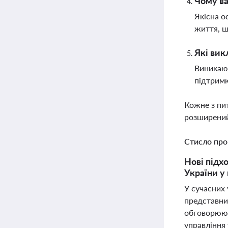
Чому ва
Якісна о
життя, щ
Які вик
Виникают
підтримк
Кожне з пи
розширений
Стисло про
Нові підх
України у
У сучасних 
представник
обговорюют
управління