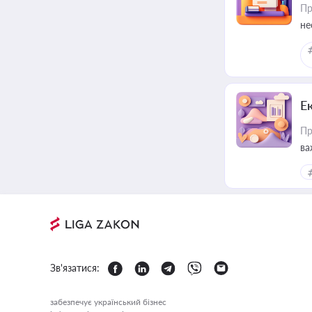
Пр
не
Е
Пр
ва
за
Зв'язатися:
забезпечує український бізнес