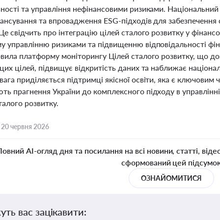
ьності та управління нефінансовими ризиками. Національний
ансування та впровадження ESG-підходів для забезпечення с
Це свідчить про інтеграцію цілей сталого розвитку у фінанс
у управлінню ризиками та підвищенню відповідальності фі
овила платформу моніторингу Цілей сталого розвитку, що до
 цих цілей, підвищує відкритість даних та наближає націона
ага приділяється підтримці якісної освіти, яка є ключовим 
ть прагнення України до комплексного підходу в управлінні
талого розвитку.
,
20 червня 2026
Повний AI-огляд дня та посилання на всі новини, статті, віде
сформований цей підсумо
ОЗНАЙОМИТИСЯ
уть вас зацікавити: