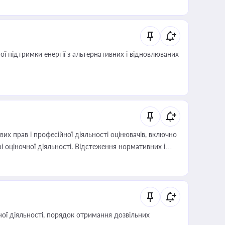
 підтримки енергії з альтернативних і відновлюваних
х прав і професійної діяльності оцінювачів, включно
і оціночної діяльності. Відстеження нормативних і
иста або бухгалтера під час оподаткування,
 статусу суб'єктів оціночної діяльності
ої діяльності, порядок отримання дозвільних