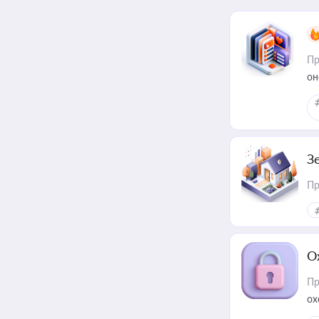
Пр
он
З
Пр
О
Пр
ох