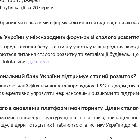
4 публікації за 20 червня
ібраних матеріалів ми сформували короткі відповіді на актуал
ь України у міжнародних форумах зі сталого розвитк
кі представники беруть активну участь у міжнародних захода
ються питання сталого розвитку та легалізації будівель, що 
і ініціативи.
Джерело
ональний банк України підтримує сталий розвиток?
иває сталий фінансування та впроваджує ESG-підходи для за
є ефективно управляти нефінансовими ризиками та підтриму
го в оновленій платформі моніторингу Цілей сталого
а має оновлену структуру цілей і показників, покращені інс
щує відкритість даних і наближає статистику України до м