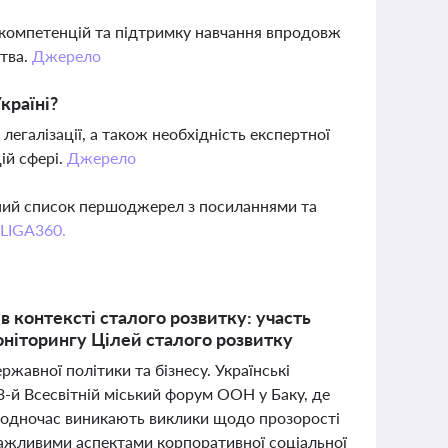
х компетенцій та підтримку навчання впродовж
ства.
Джерело
країні?
егалізації, а також необхідність експертної
ій сфері.
Джерело
вний список першоджерел з посиланнями та
 LIGA360.
 в контексті сталого розвитку: участь
оніторингу Цілей сталого розвитку
жавної політики та бізнесу. Українські
3-й Всесвітній міський форум ООН у Баку, де
. Водночас виникають виклики щодо прозорості
важливими аспектами корпоративної соціальної