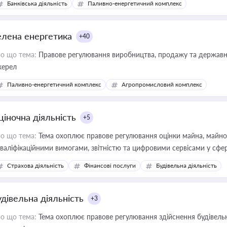
Банківська діяльність
Паливно-енергетичний комплекс
елена енергетика
+40
о що тема:
Правове регулювання виробництва, продажу та державної
ерел
Паливно-енергетичний комплекс
Агропромисловий комплекс
ціночна діяльність
+5
о що тема:
Тема охоплює правове регулювання оцінки майна, майнови
кваліфікаційними вимогами, звітністю та цифровими сервісами у сфер
дійних змін у цій сфері корисне для власника бізнесу, керівника, юр
Страхова діяльність
Фінансові послуги
Будівельна діяльність
иватизації, оренди державного майна, корпоративних угод і перевірки
удівельна діяльність
+3
о що тема:
Тема охоплює правове регулювання здійснення будівельн