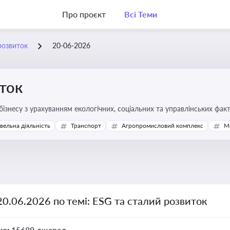
Про проєкт
Всі Теми
розвиток
20-06-2026
ток
бізнесу з урахуванням екологічних, соціальних та управлінських фак
івельна діяльність
Транспорт
Агропромисловий комплекс
М
20.06.2026 по темі: ESG та сталий розвиток
но:
15689 джерел