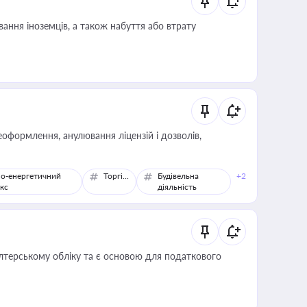
ання іноземців, а також набуття або втрату
оформлення, анулювання ліцензій і дозволів,
о-енергетичний
Торгівля
Будівельна
+2
кс
діяльність
алтерському обліку та є основою для податкового