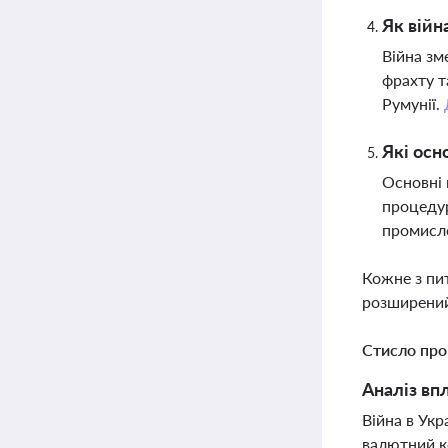
Як війн
Війна зм
фрахту т
Румунії.
Які осн
Основні 
процедур
промисло
Кожне з пи
розширений
Стисло про
Аналіз впл
Війна в Укр
валютний к