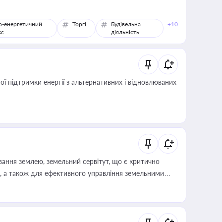
о-енергетичний
Торгівля
Будівельна
+10
кс
діяльність
 підтримки енергії з альтернативних і відновлюваних
ування землею, земельний сервітут, що є критично
, а також для ефективного управління земельними