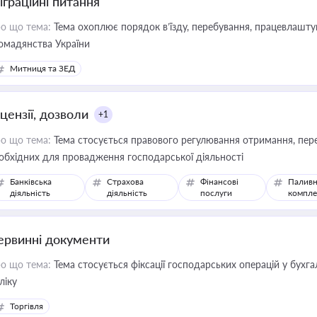
іграційні питання
о що тема:
Тема охоплює порядок в’їзду, перебування, працевлаштув
омадянства України
Митниця та ЗЕД
цензії, дозволи
+1
о що тема:
Тема стосується правового регулювання отримання, пере
обхідних для провадження господарської діяльності
Банківська
Страхова
Фінансові
Паливн
діяльність
діяльність
послуги
компле
ервинні документи
о що тема:
Тема стосується фіксації господарських операцій у бухг
ліку
Торгівля