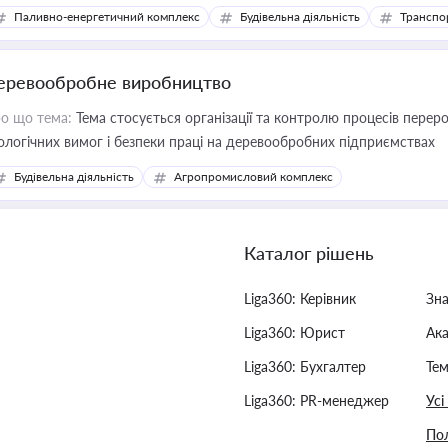
фраструктурних проєктів
Паливно-енергетичний комплекс
Будівельна діяльність
Транспо
еревообробне виробництво
о що тема:
Тема стосується організації та контролю процесів перер
ологічних вимог і безпеки праці на деревообробних підприємствах
Будівельна діяльність
Агропромисловий комплекс
Каталог рішень
Liga360: Керівник
Зн
Liga360: Юрист
Ак
Liga360: Бухгалтер
Тем
Liga360: PR-менеджер
Усі
Пол