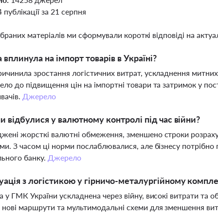
4 публікації за 21 серпня
ібраних матеріалів ми сформували короткі відповіді на актуал
а вплинула на імпорт товарів в Україні?
ричинила зростання логістичних витрат, ускладнення митни
ело до підвищення цін на імпортні товари та затримок у пос
вачів.
Джерело
ни відбулися у валютному контролі під час війни?
жені жорсткі валютні обмеження, зменшено строки розраху
ми. З часом ці норми послаблювалися, але бізнесу потрібно
ьного банку.
Джерело
уація з логістикою у гірничо-металургійному компле
а у ГМК України ускладнена через війну, високі витрати та 
нові маршрути та мультимодальні схеми для зменшення витр