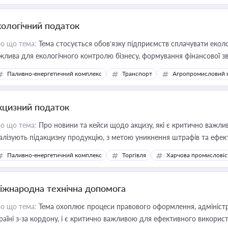
кологічний податок
о що тема:
Тема стосується обов’язку підприємств сплачувати еколо
жлива для екологічного контролю бізнесу, формування фінансової 
конодавства
Паливно-енергетичний комплекс
Транспорт
Агропромисловий 
кцизний податок
о що тема:
Про новини та кейси щодо акцизу, які є критично важли
алізують підакцизну продукцію, з метою уникнення штрафів та ефек
Паливно-енергетичний комплекс
Торгівля
Харчова промисловіс
іжнародна технічна допомога
о що тема:
Тема охоплює процеси правового оформлення, адміністр
раїні з-за кордону, і є критично важливою для ефективного використ