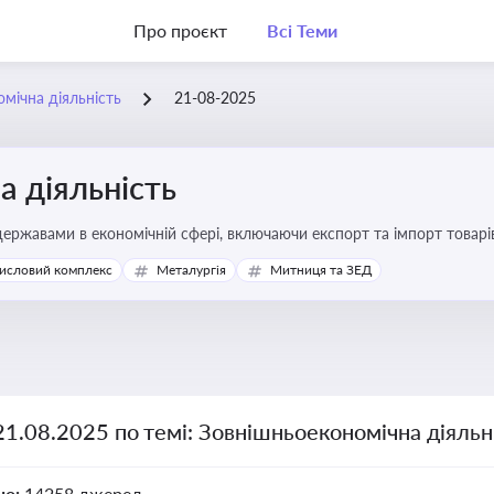
Про проєкт
Всі Теми
мічна діяльність
21-08-2025
 діяльність
ержавами в економічній сфері, включаючи експорт та імпорт товарів 
 регулювання
исловий комплекс
Металургія
Митниця та ЗЕД
21.08.2025 по темі: Зовнішньоекономічна діяльн
но:
14258 джерел