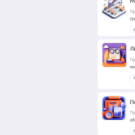
М
Пр
гр
Лі
Пр
не
П
Пр
об