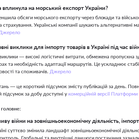
а вплинула на морський експорт України?
еншила обсяги морського експорту через блокади та військо
а страхування. Українські компанії шукають альтернативні 
Джерело
овні виклики для імпорту товарів в Україні під час вій
виклики — високі логістичні витрати, обмежена пропускна з
ах та необхідність адаптації маршрутів. Це ускладнює стаб
вості та споживачів.
Джерело
тань — це короткий підсумок змісту публікацій за день. По
 підсумок за добу доступні у
комерційній версії Платформи
 головне:
иву війни на зовнішньоекономічну діяльність, імпорт 
аїні суттєво змінила ландшафт зовнішньоекономічної діяльнос
онтроль. Глобальні та внутрішні ланцюги постачання зазнали