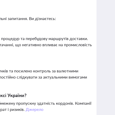
ьні запитання. Ви дізнаєтесь:
х процедур та перебудову маршрутів доставки.
тачанні, що негативно впливає на промисловість
нків та посилено контроль за валютними
 постійно слідкувати за актуальними вимогами
ксі України?
обмежену пропускну здатність кордонів. Компанії
ат і ризиків.
Джерело