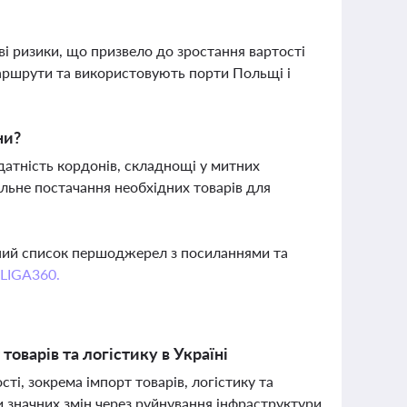
ві ризики, що призвело до зростання вартості
маршрути та використовують порти Польщі і
ни?
датність кордонів, складнощі у митних
ільне постачання необхідних товарів для
вний список першоджерел з посиланнями та
 LIGA360.
товарів та логістику в Україні
ті, зокрема імпорт товарів, логістику та
 значних змін через руйнування інфраструктури,