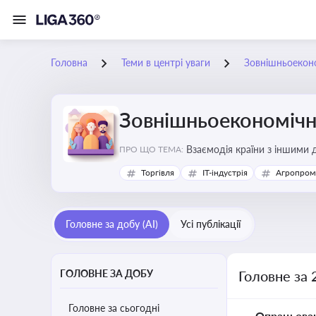
Головна
Теми в центрі уваги
Зовнішньоеконо
Зовнішньоекономічна
Взаємодія країни з іншими д
ПРО ЩО ТЕМА:
інвестиції, торгівлю, митне
Торгівля
IT-індустрія
Агропром
Головне за добу (AI)
Усі публікації
ГОЛОВНЕ ЗА ДОБУ
Головне за 
Головне за сьогодні
Опрацьова