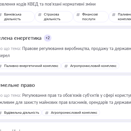
овлення кодів КВЕД та пов'язані нормативні зміни
Банківська
Страхова
Фінансові
Паливн
діяльність
діяльність
послуги
компле
елена енергетика
+2
о що тема:
Правове регулювання виробництва, продажу та державної
ерел
Паливно-енергетичний комплекс
Агропромисловий комплекс
емельне право
о що тема:
Регулювання прав та обов’язків суб’єктів у сфері корист
жливим для захисту майнових прав власників, орендарів та держави
сурсами
Будівельна діяльність
Агропромисловий комплекс