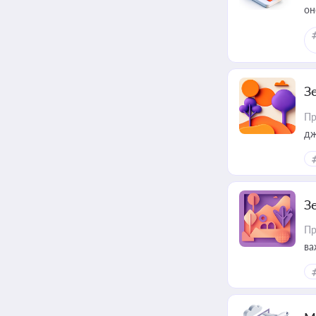
он
З
Пр
дж
З
Пр
ва
ре