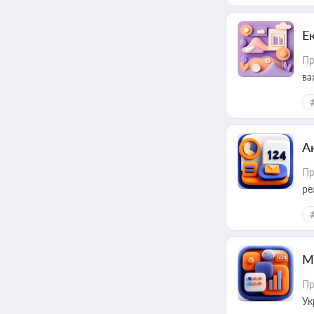
Е
Пр
ва
за
А
Пр
ре
М
Пр
Ук