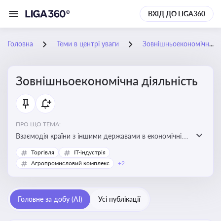
ВХІД ДО LIGA360
Головна
Теми в центрі уваги
Зовнішньоекономічна діяльність
Зовнішньоекономічна діяльність
ПРО ЩО ТЕМА:
Взаємодія країни з іншими державами в економічній
сфері, включаючи експорт та імпорт товарів і послуг,
Торгівля
IT-індустрія
міжнародні фінансові операції, інвестиції, торгівлю,
Агропромисловий комплекс
+2
митне регулювання
Головне за добу (AI)
Усі публікації