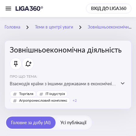
ВХІД ДО LIGA360
Головна
Теми в центрі уваги
Зовнішньоекономічна діяльність
Зовнішньоекономічна діяльність
ПРО ЩО ТЕМА:
Взаємодія країни з іншими державами в економічній
сфері, включаючи експорт та імпорт товарів і послуг,
Торгівля
IT-індустрія
міжнародні фінансові операції, інвестиції, торгівлю,
Агропромисловий комплекс
+2
митне регулювання
Головне за добу (AI)
Усі публікації