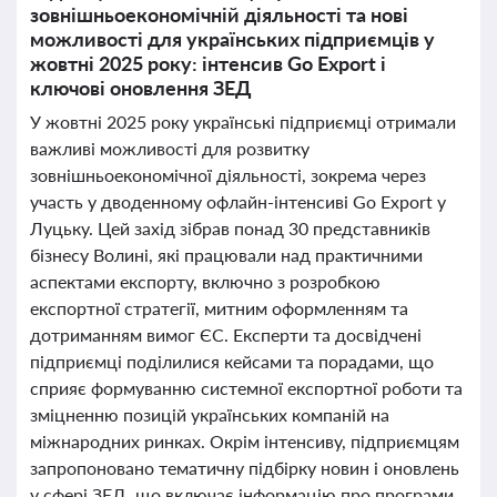
зовнішньоекономічній діяльності та нові
можливості для українських підприємців у
жовтні 2025 року: інтенсив Go Export і
ключові оновлення ЗЕД
У жовтні 2025 року українські підприємці отримали
важливі можливості для розвитку
зовнішньоекономічної діяльності, зокрема через
участь у дводенному офлайн-інтенсиві Go Export у
Луцьку. Цей захід зібрав понад 30 представників
бізнесу Волині, які працювали над практичними
аспектами експорту, включно з розробкою
експортної стратегії, митним оформленням та
дотриманням вимог ЄС. Експерти та досвідчені
підприємці поділилися кейсами та порадами, що
сприяє формуванню системної експортної роботи та
зміцненню позицій українських компаній на
міжнародних ринках. Окрім інтенсиву, підприємцям
запропоновано тематичну підбірку новин і оновлень
у сфері ЗЕД, що включає інформацію про програми