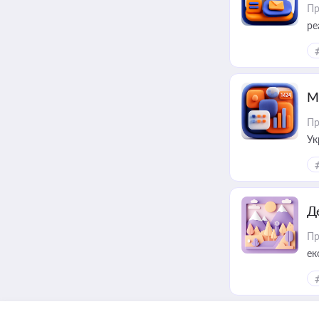
Пр
ре
М
Пр
Ук
ін
Д
Пр
ек