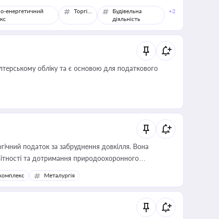
о-енергетичний
Торгівля
Будівельна
+2
кс
діяльність
алтерському обліку та є основою для податкового
гічний податок за забруднення довкілля. Вона
звітності та дотримання природоохоронного
комплекс
Металургія