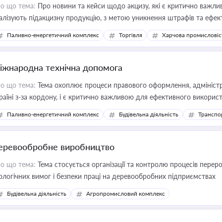
о що тема:
Про новини та кейси щодо акцизу, які є критично важли
алізують підакцизну продукцію, з метою уникнення штрафів та ефек
Паливно-енергетичний комплекс
Торгівля
Харчова промисловіс
іжнародна технічна допомога
о що тема:
Тема охоплює процеси правового оформлення, адміністр
раїні з-за кордону, і є критично важливою для ефективного використ
фраструктурних проєктів
Паливно-енергетичний комплекс
Будівельна діяльність
Транспо
еревообробне виробництво
о що тема:
Тема стосується організації та контролю процесів перер
ологічних вимог і безпеки праці на деревообробних підприємствах
Будівельна діяльність
Агропромисловий комплекс