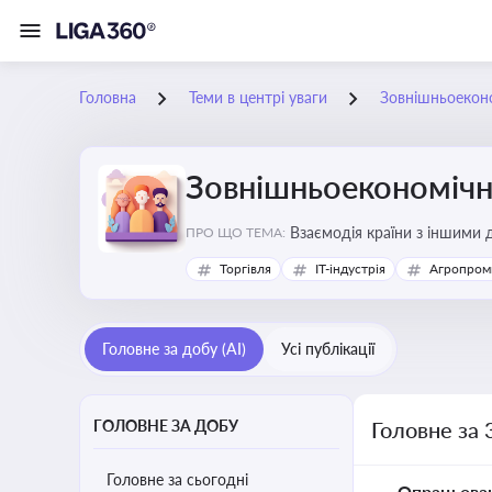
Головна
Теми в центрі уваги
Зовнішньоеконо
Зовнішньоекономічна
Взаємодія країни з іншими д
ПРО ЩО ТЕМА:
інвестиції, торгівлю, митне
Торгівля
IT-індустрія
Агропром
Головне за добу (AI)
Усі публікації
ГОЛОВНЕ ЗА ДОБУ
Головне за 
Головне за сьогодні
Опрацьова