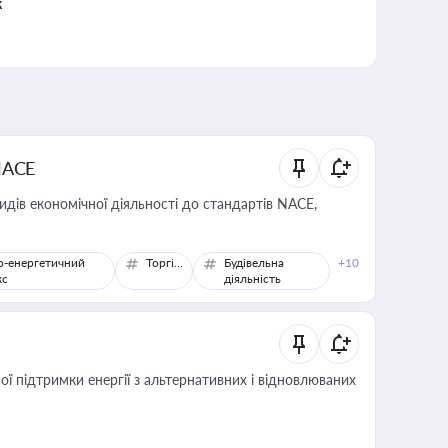
к
NACE
идів економічної діяльності до стандартів NACE,
о-енергетичний
Торгівля
Будівельна
+10
кс
діяльність
 підтримки енергії з альтернативних і відновлюваних