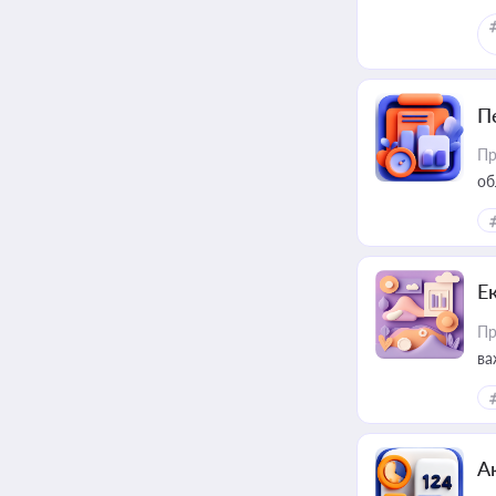
П
Пр
об
Е
Пр
ва
за
А