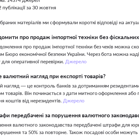
2 публікації за 30 жовтня
ібраних матеріалів ми сформували короткі відповіді на актуал
домити про продаж імпортної техніки без фіскальних
домлення про продаж імпортної техніки без чеків можна ск
м Бюро економічної безпеки України. Через бота можна над
 для оперативної перевірки.
Джерело
 валютний нагляд при експорті товарів?
 нагляд — це контроль банків за дотриманням резидентами 
м товарів. Він починається з дати митного оформлення або п
я коштів від нерезидентів.
Джерело
афи передбачені за порушення валютного законодавс
ення валютного законодавства передбачені штрафи для юрид
рушення та 50% за повторне. Також посадові особи можуть 