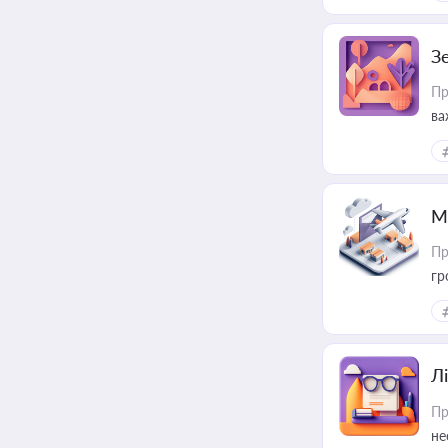
З
Пр
ва
ре
М
Пр
гр
Лі
Пр
не