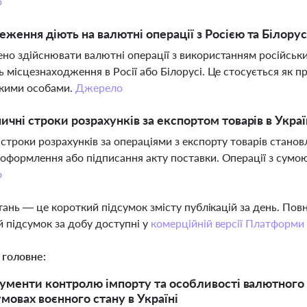
о
еження діють на валютні операції з Росією та Білору
но здійснювати валютні операції з використанням російських
ь місцезнаходження в Росії або Білорусі. Це стосується як пр
акими особами.
Джерело
ничні строки розрахунків за експортом товарів в Украї
 строки розрахунків за операціями з експорту товарів стано
оформлення або підписання акту поставки. Операції з сумою
о
тань — це короткий підсумок змісту публікацій за день. По
 підсумок за добу доступні у
комерційній версії Платформи
 головне:
рументи контролю імпорту та особливості валютного 
умовах воєнного стану в Україні