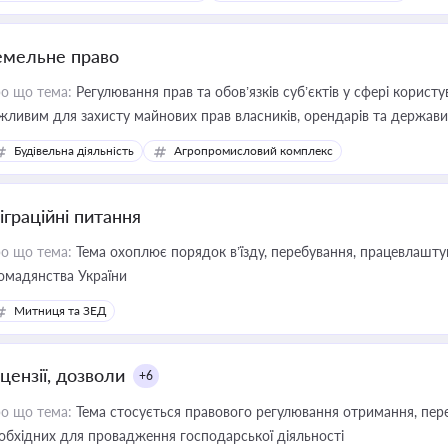
емельне право
о що тема:
Регулювання прав та обов’язків суб’єктів у сфері корист
жливим для захисту майнових прав власників, орендарів та держави
сурсами
Будівельна діяльність
Агропромисловий комплекс
іграційні питання
о що тема:
Тема охоплює порядок в’їзду, перебування, працевлаштув
омадянства України
Митниця та ЗЕД
цензії, дозволи
+6
о що тема:
Тема стосується правового регулювання отримання, пере
обхідних для провадження господарської діяльності