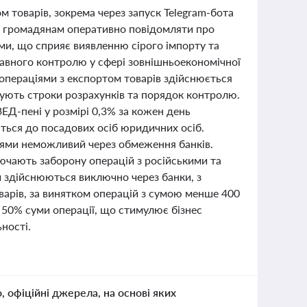
м товарів, зокрема через запуск Telegram-бота
є громадянам оперативно повідомляти про
ми, що сприяє виявленню сірого імпорту та
жавного контролю у сфері зовнішньоекономічної
 операціями з експортом товарів здійснюється
тують строки розрахунків та порядок контролю.
ЕД-пені у розмірі 0,3% за кожен день
ється до посадових осіб юридичних осіб.
іями неможливий через обмеження банків.
лючають заборону операцій з російськими та
и здійснюються виключно через банки, з
варів, за винятком операцій з сумою менше 400
50% суми операції, що стимулює бізнес
ності.
о, офіційні джерела, на основі яких