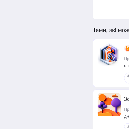
Теми, які мож
Пр
он
З
Пр
дж