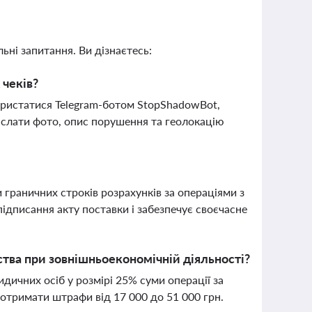
ьні запитання. Ви дізнаєтесь:
 чеків?
ористатися Telegram-ботом StopShadowBot,
іслати фото, опис порушення та геолокацію
граничних строків розрахунків за операціями з
ідписання акту поставки і забезпечує своєчасне
тва при зовнішньоекономічній діяльності?
ичних осіб у розмірі 25% суми операції за
отримати штрафи від 17 000 до 51 000 грн.