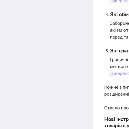
Джерел
Які обм
Забороне
які мают
перед т
Які гра
Граничні
митного 
Джерел
Кожне з пи
розширений
Стисло про
Нові інст
товарів в 