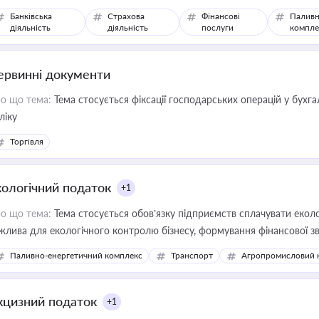
Банківська
Страхова
Фінансові
Паливн
діяльність
діяльність
послуги
компле
ервинні документи
о що тема:
Тема стосується фіксації господарських операцій у бухг
ліку
Торгівля
кологічний податок
+1
о що тема:
Тема стосується обов’язку підприємств сплачувати еколо
жлива для екологічного контролю бізнесу, формування фінансової 
конодавства
Паливно-енергетичний комплекс
Транспорт
Агропромисловий 
кцизний податок
+1