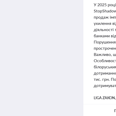
У 2025 році
StopShadow
продаж імп
ухилення в
діяльності 
банками ві
Порушення г
простроченн
Важливо, щ
Особливост
білоруським
дотримання
тис. грн. 
дотримуват
LIGA ZAKON