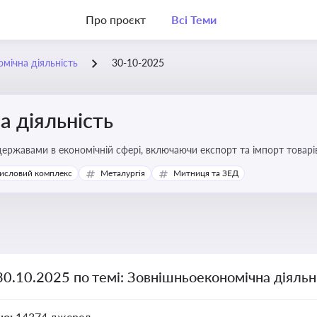
Про проєкт
Всі Теми
мічна діяльність
30-10-2025
 діяльність
ержавами в економічній сфері, включаючи експорт та імпорт товарів 
 регулювання
исловий комплекс
Металургія
Митниця та ЗЕД
30.10.2025 по темі: Зовнішньоекономічна діяльн
но:
14374 джерел