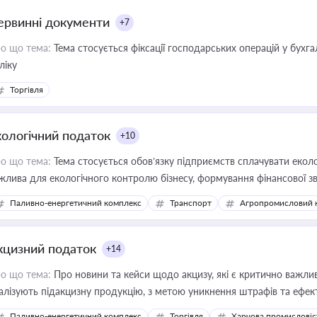
ервинні документи
+7
о що тема:
Тема стосується фіксації господарських операцій у бухг
ліку
Торгівля
кологічний податок
+10
о що тема:
Тема стосується обов’язку підприємств сплачувати еколо
жлива для екологічного контролю бізнесу, формування фінансової 
конодавства
Паливно-енергетичний комплекс
Транспорт
Агропромисловий 
кцизний податок
+14
о що тема:
Про новини та кейси щодо акцизу, які є критично важли
алізують підакцизну продукцію, з метою уникнення штрафів та ефек
Паливно-енергетичний комплекс
Торгівля
Харчова промисловіс