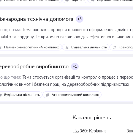
іжнародна технічна допомога
+3
о що тема:
Тема охоплює процеси правового оформлення, адміністр
раїні з-за кордону, і є критично важливою для ефективного використ
фраструктурних проєктів
Паливно-енергетичний комплекс
Будівельна діяльність
Транспо
еревообробне виробництво
+1
о що тема:
Тема стосується організації та контролю процесів перер
ологічних вимог і безпеки праці на деревообробних підприємствах
Будівельна діяльність
Агропромисловий комплекс
Каталог рішень
Liga360: Керівник
Зн