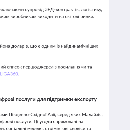
 включаючи супровід ЗЕД-контрактів, логістику,
ьким виробникам виходити на світові ринки.
?
йона доларів, що є одним із найдинамічніших
вний список першоджерел з посиланнями та
 LIGA360.
ифрові послуги для підтримки експорту
ми Південно-Східної Азії, серед яких Малайзія,
ифрові послуги. Ці угоди спрямовані на
, соціальні мережі, стрімінгові сервіси та