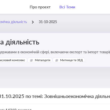
Про проєкт
Всі Теми
мічна діяльність
31-10-2025
 діяльність
ержавами в економічній сфері, включаючи експорт та імпорт товарів 
 регулювання
исловий комплекс
Металургія
Митниця та ЗЕД
31.10.2025 по темі: Зовнішньоекономічна діяльн
но:
14369 джерел