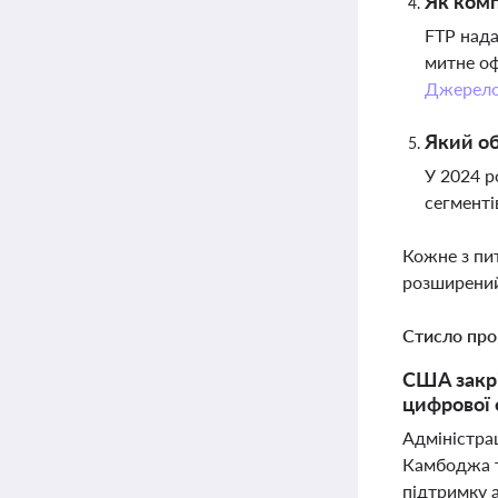
Як комп
FTP нада
митне оф
Джерел
Який об
У 2024 р
сегментів
Кожне з пи
розширений
Стисло про
США закрі
цифрової 
Адміністрац
Камбоджа та
підтримку а