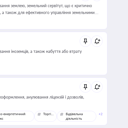
ування землею, земельний сервітут, що є критично
, а також для ефективного управління земельними
ання іноземців, а також набуття або втрату
оформлення, анулювання ліцензій і дозволів,
о-енергетичний
Торгівля
Будівельна
+2
кс
діяльність