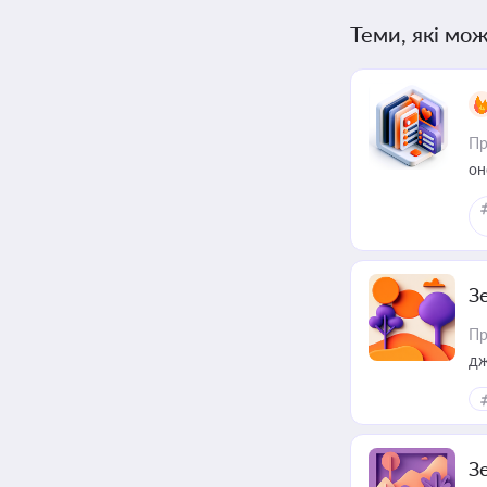
Теми, які мож
Пр
он
З
Пр
дж
З