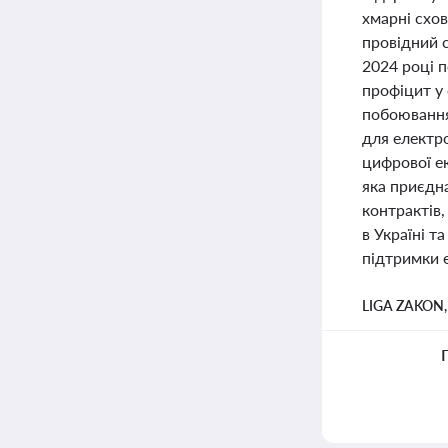
хмарні схов
провідний с
2024 році 
профіцит у 
побоювання
для електро
цифрової е
яка приєдн
контрактів,
в Україні т
підтримки е
LIGA ZAKON