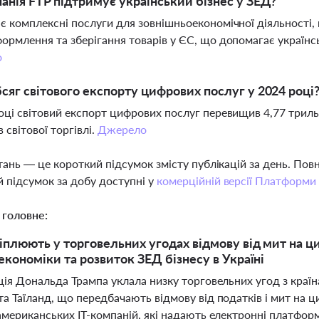
анія FTP підтримує український бізнес у ЗЕД?
є комплексні послуги для зовнішньоекономічної діяльності,
ормлення та зберігання товарів у ЄС, що допомагає українс
о
сяг світового експорту цифрових послуг у 2024 році
оці світовий експорт цифрових послуг перевищив 4,77 триль
 світової торгівлі.
Джерело
тань — це короткий підсумок змісту публікацій за день. По
 підсумок за добу доступні у
комерційній версії Платформи
 головне:
плюють у торговельних угодах відмову від мит на ц
економіки та розвиток ЗЕД бізнесу в Україні
ія Дональда Трампа уклала низку торговельних угод з країна
 Таїланд, що передбачають відмову від податків і мит на ц
мериканських IT-компаній, які надають електронні платформи