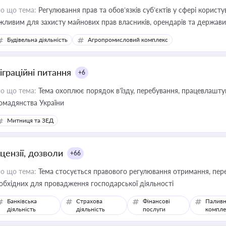
о що тема:
Регулювання прав та обов’язків суб’єктів у сфері корист
жливим для захисту майнових прав власників, орендарів та держави
сурсами
Будівельна діяльність
Агропромисловий комплекс
іграційні питання
+6
о що тема:
Тема охоплює порядок в’їзду, перебування, працевлаштув
омадянства України
Митниця та ЗЕД
цензії, дозволи
+66
о що тема:
Тема стосується правового регулювання отримання, пере
обхідних для провадження господарської діяльності
Банківська
Страхова
Фінансові
Паливн
діяльність
діяльність
послуги
компле