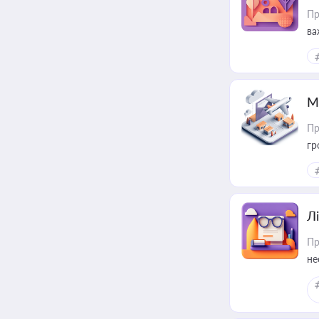
Пр
ва
ре
М
Пр
гр
Лі
Пр
не