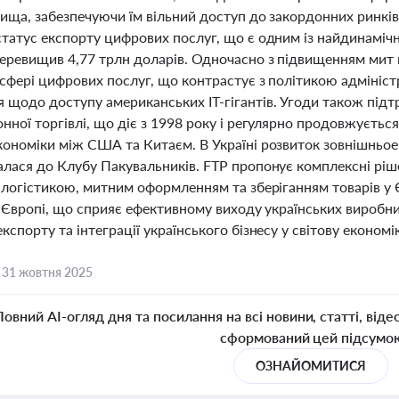
ища, забезпечуючи їм вільний доступ до закордонних ринків
татус експорту цифрових послуг, що є одним із найдинамічніш
перевищив 4,77 трлн доларів. Одночасно з підвищенням мит н
сфері цифрових послуг, що контрастує з політикою адміністр
 щодо доступу американських IT-гігантів. Угоди також під
нної торгівлі, що діє з 1998 року і регулярно продовжуєтьс
кономіки між США та Китаєм. В Україні розвиток зовнішньоек
алася до Клубу Пакувальників. FTP пропонує комплексні ріш
 логістикою, митним оформленням та зберіганням товарів у 
а Європі, що сприяє ефективному виходу українських виробни
кспорту та інтеграції українського бізнесу у світову економік
,
31 жовтня 2025
Повний AI-огляд дня та посилання на всі новини, статті, віде
сформований цей підсумо
ОЗНАЙОМИТИСЯ