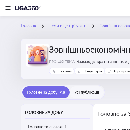
Головна
Теми в центрі уваги
Зовнішньоеконо
Зовнішньоекономічна
Взаємодія країни з іншими д
ПРО ЩО ТЕМА:
інвестиції, торгівлю, митне
Торгівля
IT-індустрія
Агропром
Головне за добу (AI)
Усі публікації
ГОЛОВНЕ ЗА ДОБУ
Головне за 
Головне за сьогодні
Опрацьова