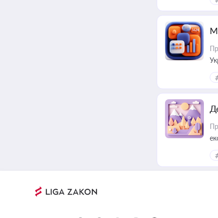
М
Пр
Ук
ін
Д
Пр
ек