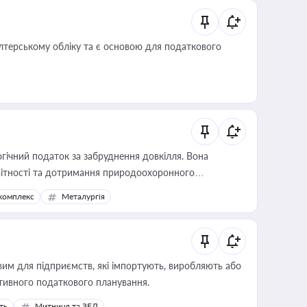
алтерському обліку та є основою для податкового
гічний податок за забруднення довкілля. Вона
звітності та дотримання природоохоронного
комплекс
Металургія
вим для підприємств, які імпортують, виробляють або
тивного податкового планування.
ть
Митниця та ЗЕД