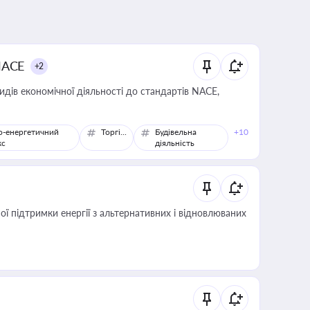
NACE
+2
идів економічної діяльності до стандартів NACE,
о-енергетичний
Торгівля
Будівельна
+10
кс
діяльність
 підтримки енергії з альтернативних і відновлюваних