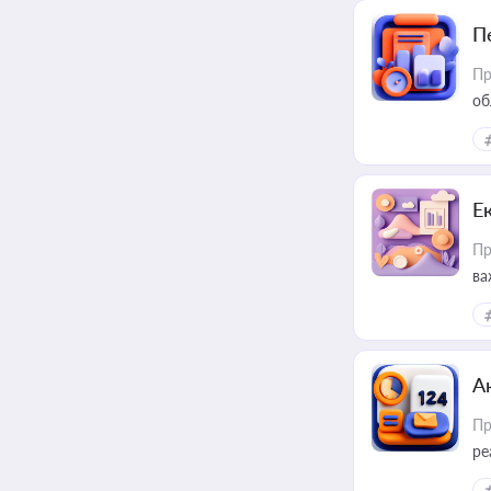
П
Пр
об
Е
Пр
ва
за
А
Пр
ре