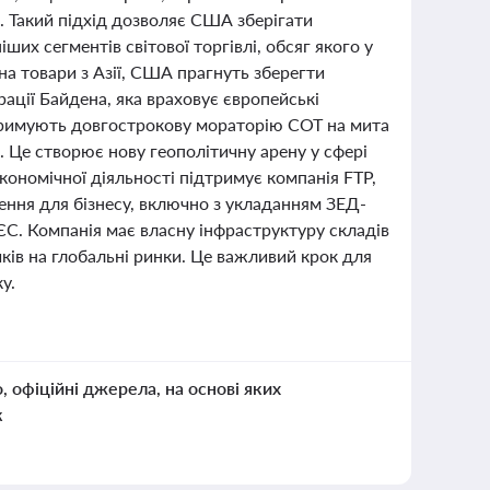
. Такий підхід дозволяє США зберігати
их сегментів світової торгівлі, обсяг якого у
а товари з Азії, США прагнуть зберегти
ації Байдена, яка враховує європейські
тримують довгострокову мораторію СОТ на мита
я. Це створює нову геополітичну арену у сфері
ономічної діяльності підтримує компанія FTP,
ення для бізнесу, включно з укладанням ЗЕД-
ЄС. Компанія має власну інфраструктуру складів
ків на глобальні ринки. Це важливий крок для
у.
о, офіційні джерела, на основі яких
к