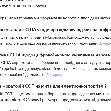
5 публікацій за 31 жовтня
ібраних матеріалів ми сформували короткі відповіді на актуал
їни уклали з США угоди про відмову від мит на цифр
ли торговельні угоди з Малайзією, Камбоджею та Таїландом,
ві послуги для підтримки американських IT-компаній.
Джер
тика США щодо цифрової економіки впливає на зовн
 США спрямована на збереження провідного статусу експор
 торгівлі та підтримує вільний доступ американських компан
оекономічної діяльності.
Джерело
 мораторій СОТ на мита для електронної торгівлі?
й СОТ — це тимчасова заборона на запровадження митних з
и, що діє з 1998 року і регулярно продовжується, підтриму