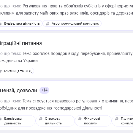
о що тема:
Регулювання прав та обов’язків суб’єктів у сфері корист
жливим для захисту майнових прав власників, орендарів та держави
сурсами
Будівельна діяльність
Агропромисловий комплекс
іграційні питання
о що тема:
Тема охоплює порядок в’їзду, перебування, працевлаштув
омадянства України
Митниця та ЗЕД
цензії, дозволи
+14
о що тема:
Тема стосується правового регулювання отримання, пере
обхідних для провадження господарської діяльності
Банківська
Страхова
Фінансові
Паливн
діяльність
діяльність
послуги
компле