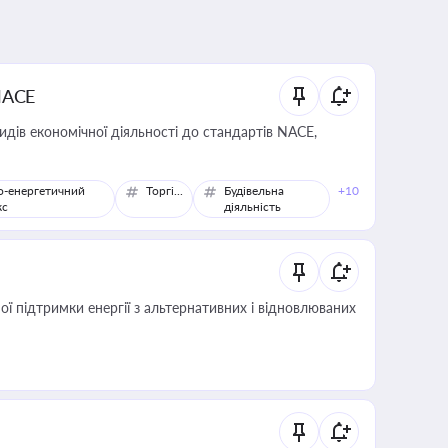
NACE
идів економічної діяльності до стандартів NACE,
о-енергетичний
Торгівля
Будівельна
+10
кс
діяльність
 підтримки енергії з альтернативних і відновлюваних