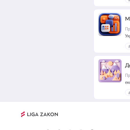
М
Пр
Ук
ін
Д
Пр
ек