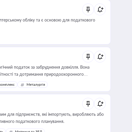
алтерському обліку та є основою для податкового
гічний податок за забруднення довкілля. Вона
звітності та дотримання природоохоронного
комплекс
Металургія
вим для підприємств, які імпортують, виробляють або
тивного податкового планування.
ть
Митниця та ЗЕД