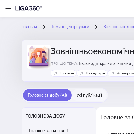
Головна
Теми в центрі уваги
Зовнішньоеконо
Зовнішньоекономічна
Взаємодія країни з іншими д
ПРО ЩО ТЕМА:
інвестиції, торгівлю, митне
Торгівля
IT-індустрія
Агропром
Головне за добу (AI)
Усі публікації
ГОЛОВНЕ ЗА ДОБУ
Головне за 
Головне за сьогодні
Опрацьова