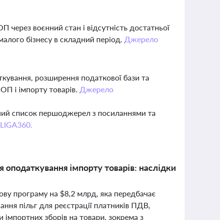
П через воєнний стан і відсутність достатньої
малого бізнесу в складний період.
Джерело
ткування, розширення податкової бази та
ОП і імпорту товарів.
Джерело
вний список першоджерел з посиланнями та
 LIGA360.
я оподаткування імпорту товарів: наслідки
ву програму на $8,2 млрд, яка передбачає
ння пільг для реєстрації платників ПДВ,
 імпортних зборів на товари, зокрема з