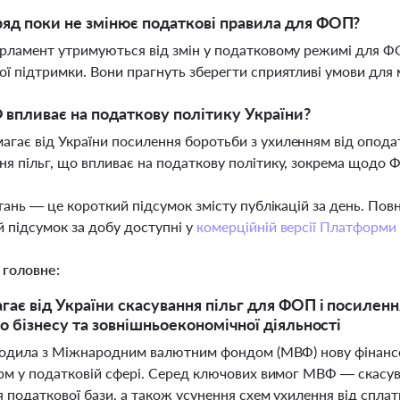
яд поки не змінює податкові правила для ФОП?
арламент утримуються від змін у податковому режимі для ФО
ої підтримки. Вони прагнуть зберегти сприятливі умови для 
впливає на податкову політику України?
гає від України посилення боротьби з ухиленням від опода
ня пільг, що впливає на податкову політику, зокрема щодо Ф
тань — це короткий підсумок змісту публікацій за день. По
 підсумок за добу доступні у
комерційній версії Платформи
 головне:
ає від України скасування пільг для ФОП і посиленн
о бізнесу та зовнішньоекономічної діяльності
годила з Міжнародним валютним фондом (МВФ) нову фінансо
рм у податковій сфері. Серед ключових вимог МВФ — скасува
податкової бази, а також усунення схем ухилення від сплати