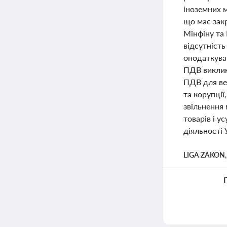
іноземних 
що має зак
Мінфіну та
відсутність
оподаткуван
ПДВ виклик
ПДВ для ве
та корупції
звільнення
товарів і у
діяльності 
LIGA ZAKON