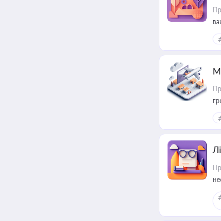
Пр
ва
ре
М
Пр
гр
Лі
Пр
не