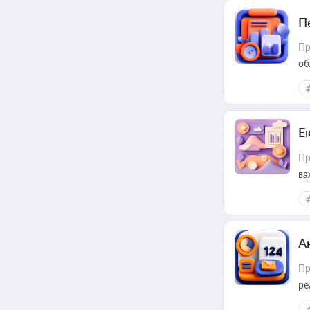
П
Пр
об
Е
Пр
ва
за
А
Пр
ре