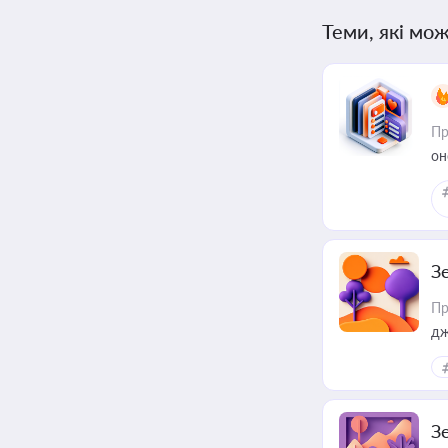
Теми, які мож
Пр
он
З
Пр
дж
З