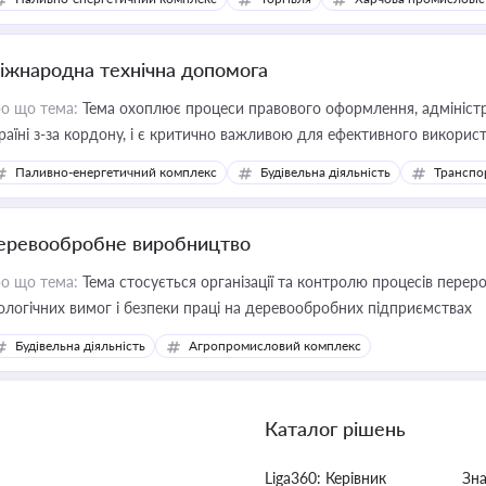
іжнародна технічна допомога
о що тема:
Тема охоплює процеси правового оформлення, адміністр
раїні з-за кордону, і є критично важливою для ефективного використ
фраструктурних проєктів
Паливно-енергетичний комплекс
Будівельна діяльність
Транспо
еревообробне виробництво
о що тема:
Тема стосується організації та контролю процесів перер
ологічних вимог і безпеки праці на деревообробних підприємствах
Будівельна діяльність
Агропромисловий комплекс
Каталог рішень
Liga360: Керівник
Зн