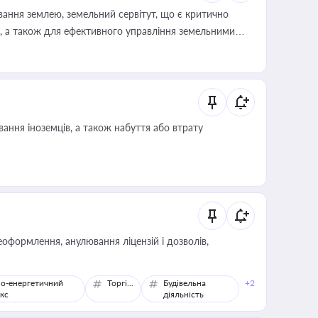
ування землею, земельний сервітут, що є критично
, а також для ефективного управління земельними
ання іноземців, а також набуття або втрату
оформлення, анулювання ліцензій і дозволів,
о-енергетичний
Торгівля
Будівельна
+2
кс
діяльність