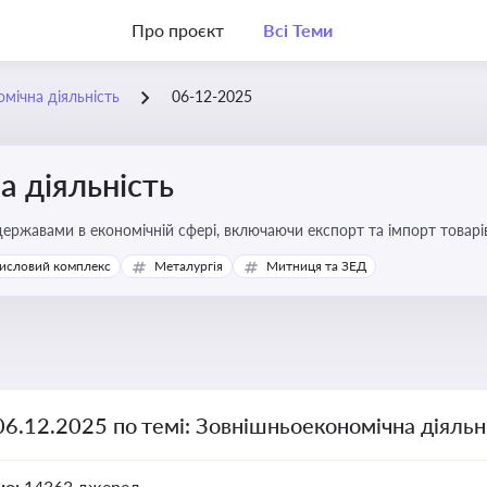
Про проєкт
Всі Теми
мічна діяльність
06-12-2025
 діяльність
ержавами в економічній сфері, включаючи експорт та імпорт товарів 
 регулювання
исловий комплекс
Металургія
Митниця та ЗЕД
06.12.2025 по темі: Зовнішньоекономічна діяльн
но:
14363 джерел