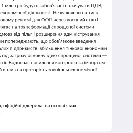
1 млн грн будуть зобов’язані сплачувати ПДВ,
оекономічної діяльності. Незважаючи на тиск
тковому режимі для ФОП через воєнний стан і
олягає на трансформації спрощеної системи
дмова від пільг і розширення адміністрування
тики попереджають, що обов’язкове введення
лих підприємств, збільшення тіньової економіки
ить під загрозу основну ідею спрощеної системи —
атії. Водночас посилення контролю за імпортом
й вплив на прозорість зовнішньоекономічної
о, офіційні джерела, на основі яких
к