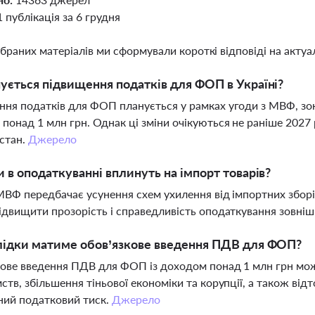
1 публікація за 6 грудня
ібраних матеріалів ми сформували короткі відповіді на актуал
ується підвищення податків для ФОП в Україні?
ня податків для ФОП планується у рамках угоди з МВФ, зо
понад 1 млн грн. Однак ці зміни очікуються не раніше 2027 ро
стан.
Джерело
и в оподаткуванні вплинуть на імпорт товарів?
МВФ передбачає усунення схем ухилення від імпортних зборів
ідвищити прозорість і справедливість оподаткування зовніш
лідки матиме обов’язкове введення ПДВ для ФОП?
ове введення ПДВ для ФОП із доходом понад 1 млн грн мож
ств, збільшення тіньової економіки та корупції, а також відт
ний податковий тиск.
Джерело