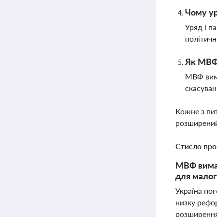
Чому ур
Уряд і п
політичн
Як МВФ 
МВФ вима
скасуван
Кожне з пи
розширений
Стисло про
МВФ вимаг
для малог
Україна по
низку рефо
розширення 