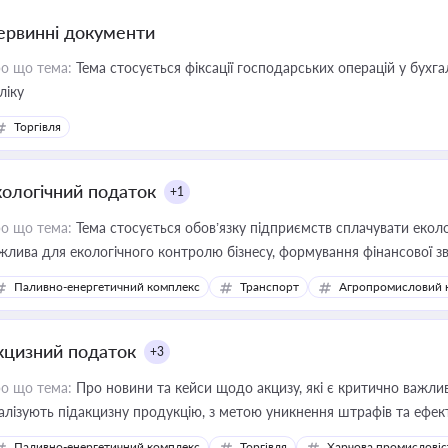
ервинні документи
о що тема:
Тема стосується фіксації господарських операцій у бухг
ліку
Торгівля
кологічний податок
+1
о що тема:
Тема стосується обов’язку підприємств сплачувати еколо
жлива для екологічного контролю бізнесу, формування фінансової 
конодавства
Паливно-енергетичний комплекс
Транспорт
Агропромисловий 
кцизний податок
+3
о що тема:
Про новини та кейси щодо акцизу, які є критично важли
алізують підакцизну продукцію, з метою уникнення штрафів та ефек
Паливно-енергетичний комплекс
Торгівля
Харчова промисловіс