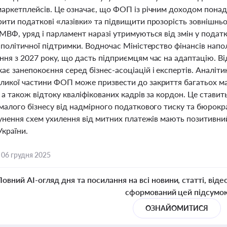
маркетплейсів. Це означає, що ФОП із річним доходом понад 
рити податкові «лазівки» та підвищити прозорість зовнішнь
 МВФ, уряд і парламент наразі утримуються від змін у пода
 політичної підтримки. Водночас Міністерство фінансів нап
ня з 2027 року, що дасть підприємцям час на адаптацію. Ві
ає занепокоєння серед бізнес-асоціацій і експертів. Аналі
ликої частини ФОП може призвести до закриття багатьох ма
, а також відтоку кваліфікованих кадрів за кордон. Це став
 малого бізнесу від надмірного податкового тиску та бюрокр
сунення схем ухилення від митних платежів мають позитивни
України.
,
06 грудня 2025
Повний AI-огляд дня та посилання на всі новини, статті, віде
сформований цей підсумо
ОЗНАЙОМИТИСЯ