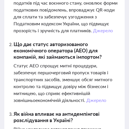
податків під час воєнного стану, оновлює форми
податкових повідомлень, впроваджує QR-коди
для сплати та забезпечує узгодження з
Податковим кодексом України, що підвищує
прозорість і зручність для платників.
Джерело
Що дає статус авторизованого
економічного оператора (АЕО) для
компаній, які займаються імпортом?
Статус АЕО спрощує митні процедури,
забезпечує першочерговий пропуск товарів і
транспортних засобів, зменшує обсяг митного
контролю та підвищує довіру між бізнесом і
митницею, що сприяє ефективнішій
зовнішньоекономічній діяльності.
Джерело
Як війна впливає на антидемпінгові
розслідування в Україні?
Війна ускладнює встановлення причинно-