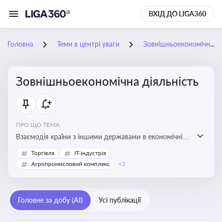
ВХІД ДО LIGA360
Головна
Теми в центрі уваги
Зовнішньоекономічна діяльність
Зовнішньоекономічна діяльність
ПРО ЩО ТЕМА:
Взаємодія країни з іншими державами в економічній
сфері, включаючи експорт та імпорт товарів і послуг,
Торгівля
IT-індустрія
міжнародні фінансові операції, інвестиції, торгівлю,
Агропромисловий комплекс
+2
митне регулювання
Головне за добу (AI)
Усі публікації