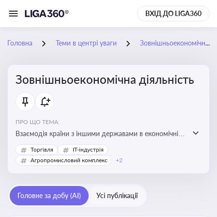
ВХІД ДО LIGA360
Головна
Теми в центрі уваги
Зовнішньоекономічна діяльність
Зовнішньоекономічна діяльність
ПРО ЩО ТЕМА:
Взаємодія країни з іншими державами в економічній
сфері, включаючи експорт та імпорт товарів і послуг,
Торгівля
IT-індустрія
міжнародні фінансові операції, інвестиції, торгівлю,
Агропромисловий комплекс
+2
митне регулювання
Головне за добу (AI)
Усі публікації