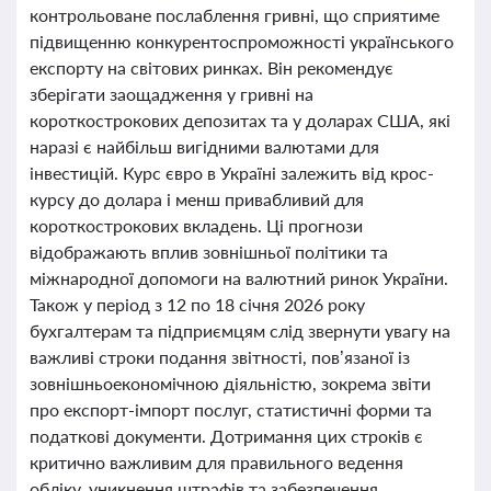
контрольоване послаблення гривні, що сприятиме
підвищенню конкурентоспроможності українського
експорту на світових ринках. Він рекомендує
зберігати заощадження у гривні на
короткострокових депозитах та у доларах США, які
наразі є найбільш вигідними валютами для
інвестицій. Курс євро в Україні залежить від крос-
курсу до долара і менш привабливий для
короткострокових вкладень. Ці прогнози
відображають вплив зовнішньої політики та
міжнародної допомоги на валютний ринок України.
Також у період з 12 по 18 січня 2026 року
бухгалтерам та підприємцям слід звернути увагу на
важливі строки подання звітності, пов’язаної із
зовнішньоекономічною діяльністю, зокрема звіти
про експорт-імпорт послуг, статистичні форми та
податкові документи. Дотримання цих строків є
критично важливим для правильного ведення
обліку, уникнення штрафів та забезпечення