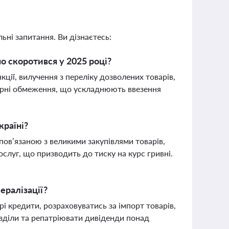
ьні запитання. Ви дізнаєтесь:
но скоротився у 2025 році?
нкції, вилучення з переліку дозволених товарів,
торні обмеження, що ускладнюють ввезення
країні?
пов’язаною з великими закупівлями товарів,
ослуг, що призводить до тиску на курс гривні.
ералізації?
і кредити, розраховуватись за імпорт товарів,
зділи та репатріювати дивіденди понад