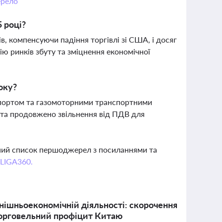
рело
 році?
ів, компенсуючи падіння торгівлі зі США, і досяг
ю ринків збуту та зміцнення економічної
оку?
нспортом та газомоторними транспортними
 та продовжено звільнення від ПДВ для
вний список першоджерел з посиланнями та
 LIGA360.
внішньоекономічній діяльності: скорочення
й торговельний профіцит Китаю