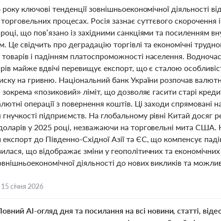
6 року ключові тенденції зовнішньоекономічної діяльності в
торговельних процесах. Росія зазнає суттєвого скорочення 
році, що пов’язано із західними санкціями та посиленням в
м. Це свідчить про деградацію торгівлі та економічні трудн
 товарів і падінням платоспроможності населення. Водночас
арів майже вдвічі перевищує експорт, що є сталою особливі
тиску на гривню. Національний банк України розпочав валют
, зокрема «позиковий» ліміт, що дозволяє гасити старі кред
лютні операції з повернення коштів. Ці заходи спрямовані н
 гнучкості підприємств. На глобальному рівні Китай досяг р
доларів у 2025 році, незважаючи на торговельні мита США. 
експорт до Південно-Східної Азії та ЄС, що компенсує паді
илася, що відображає зміни у геополітичних та економічних 
овнішньоекономічної діяльності до нових викликів та можлив
,
15 січня 2026
Повний AI-огляд дня та посилання на всі новини, статті, віде