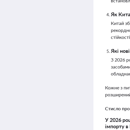
встановл
Як Кита
Китай зб
рекордно
стійкост
Які нов
З 2026 р
засобами
обладнан
Кожне з пи
розширений
Стисло про
У 2026 ро
імпорту в