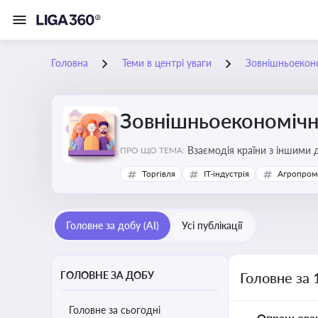
Головна
Теми в центрі уваги
Зовнішньоеконо
Зовнішньоекономічна
Взаємодія країни з іншими д
ПРО ЩО ТЕМА:
інвестиції, торгівлю, митне
Торгівля
IT-індустрія
Агропром
Головне за добу (AI)
Усі публікації
ГОЛОВНЕ ЗА ДОБУ
Головне за 
Головне за сьогодні
Опрацьова