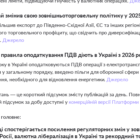
ені ліміти, підвищуючи гнучкість у валютних операціях.
Дже
й змінив свою зовнішньоторговельну політику у 2025
ільшив експорт до Південно-Східної Азії, ЄС та інших регіон
го торговельного профіциту, що свідчить про диверсифікаці
і.
Джерело
і правила оподаткування ПДВ діють в Україні з 2026 р
оку в Україні оподатковуються ПДВ операції з електротра
 у загальному порядку, введено пільги для оборонної сфери
ня, необхідного для відновлення енергетики.
Джерело
тань — це короткий підсумок змісту публікацій за день. По
 підсумок за добу доступні у
комерційній версії Платформи
 головне:
ці спостерігається посилення регуляторних змін у зо
 Росії, валютна лібералізація в Україні та рекордни