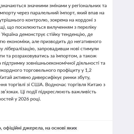
ідзначаються значними змінами у регіональних та
імпорту через паралельний імпорт, який впав на
нутрішнього контролю, зокрема на кордоні з
ощі, що посилюються вилученням з переліку
 Україна демонструє стійку тенденцію, де
стю економіки, але призводить до негативного
ну лібералізацію, запровадивши нові стимули
ити та розраховуватись за імпортом, а також
а підтримку зовнішньоекономічної діяльності та
екордного торговельного профіциту у 1,2
Китай активно диверсифікує ринки збуту,
ння торгівлі зі США. Водночас торгівля Китаю з
зв’язках. Ці події підкреслюють важливість
остей у 2026 році.
о, офіційні джерела, на основі яких