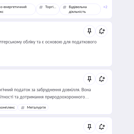
о-енергетичний
Торгівля
Будівельна
+2
кс
діяльність
алтерському обліку та є основою для податкового
гічний податок за забруднення довкілля. Вона
звітності та дотримання природоохоронного
комплекс
Металургія