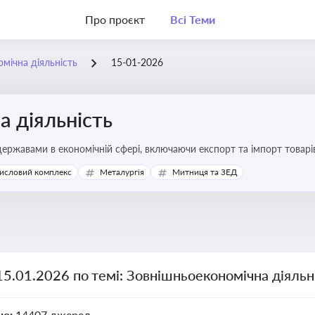
Про проєкт
Всі Теми
мічна діяльність
15-01-2026
 діяльність
ержавами в економічній сфері, включаючи експорт та імпорт товарів 
 регулювання
исловий комплекс
Металургія
Митниця та ЗЕД
15.01.2026 по темі: Зовнішньоекономічна діяльн
но:
14407 джерел