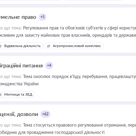
емельне право
+5
о що тема:
Регулювання прав та обов’язків суб’єктів у сфері корист
жливим для захисту майнових прав власників, орендарів та держави
сурсами
Будівельна діяльність
Агропромисловий комплекс
іграційні питання
+4
о що тема:
Тема охоплює порядок в’їзду, перебування, працевлаштув
омадянства України
Митниця та ЗЕД
цензії, дозволи
+62
о що тема:
Тема стосується правового регулювання отримання, пере
обхідних для провадження господарської діяльності