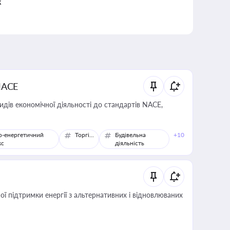
к
NACE
идів економічної діяльності до стандартів NACE,
о-енергетичний
Торгівля
Будівельна
+10
кс
діяльність
 підтримки енергії з альтернативних і відновлюваних