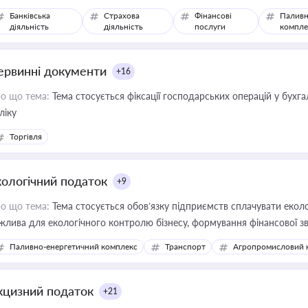
Банківська
Страхова
Фінансові
Паливн
діяльність
діяльність
послуги
компле
ервинні документи
+16
о що тема:
Тема стосується фіксації господарських операцій у бухг
ліку
Торгівля
кологічний податок
+9
о що тема:
Тема стосується обов’язку підприємств сплачувати еколо
жлива для екологічного контролю бізнесу, формування фінансової 
конодавства
Паливно-енергетичний комплекс
Транспорт
Агропромисловий 
кцизний податок
+21