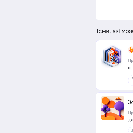
Теми, які мож
Пр
он
З
Пр
дж