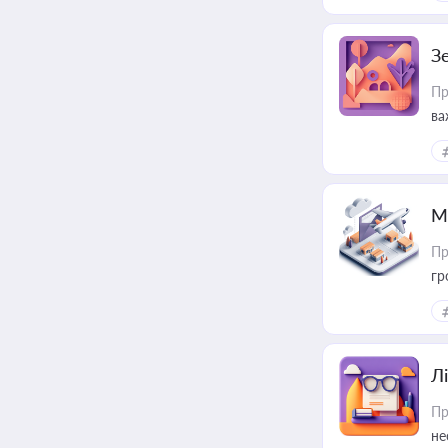
З
Пр
ва
ре
М
Пр
гр
Лі
Пр
не