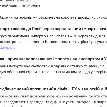
9 публікацій за 15 січня
ібраних матеріалів ми сформували короткі відповіді на актуал
порт товарів до Росії через паралельний імпорт знач
ерез паралельний імпорт у Росії впав на 45% через західні са
я контролю на кордоні з Казахстаном та внутрішні регуля
Джерело
овні причини переважання імпорту над експортом в У
ння імпорту над експортом в Україні є сталою тенденцією, 
для оборонної сфери, а також з негативним сальдо у сфері п
о
дбачає новий «позиковий» ліміт НБУ у валютній ліб
озиковий» ліміт дозволяє українським компаніям гасити стар
и передоплати нерезидентам, фінансувати закордонні підро