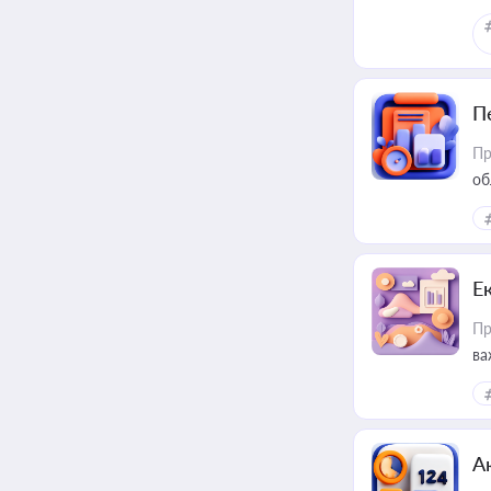
П
Пр
об
Е
Пр
ва
за
А