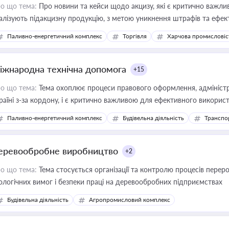
о що тема:
Про новини та кейси щодо акцизу, які є критично важли
алізують підакцизну продукцію, з метою уникнення штрафів та ефек
Паливно-енергетичний комплекс
Торгівля
Харчова промисловіс
іжнародна технічна допомога
+15
о що тема:
Тема охоплює процеси правового оформлення, адміністр
раїні з-за кордону, і є критично важливою для ефективного використ
фраструктурних проєктів
Паливно-енергетичний комплекс
Будівельна діяльність
Транспо
еревообробне виробництво
+2
о що тема:
Тема стосується організації та контролю процесів перер
ологічних вимог і безпеки праці на деревообробних підприємствах
Будівельна діяльність
Агропромисловий комплекс