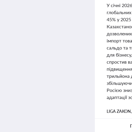
У січні 202
глобальних 
45% у 2025 
Казахстано
дозволених
імпорт тов
сальдо та 
для бізнесу
спростив ва
підвищення
трильйона 
збільшуючи 
Росією зниз
адаптації з
LIGA ZAKON