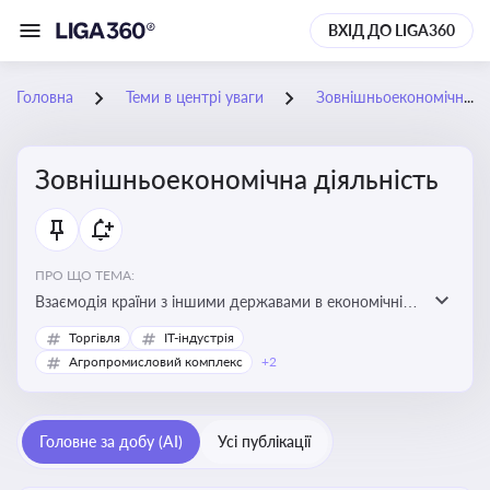
ВХІД ДО LIGA360
Головна
Теми в центрі уваги
Зовнішньоекономічна діяльність
Зовнішньоекономічна діяльність
ПРО ЩО ТЕМА:
Взаємодія країни з іншими державами в економічній
сфері, включаючи експорт та імпорт товарів і послуг,
Торгівля
IT-індустрія
міжнародні фінансові операції, інвестиції, торгівлю,
Агропромисловий комплекс
+2
митне регулювання
Головне за добу (AI)
Усі публікації