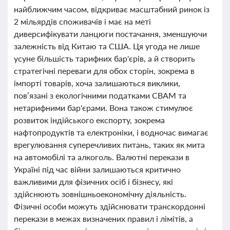
найближчим часом, відкриває масштабний ринок із
2 мільярдів споживачів і має на меті
диверсифікувати ланцюги постачання, зменшуючи
залежність від Китаю та США. Ця угода не лише
усуне більшість тарифних бар'єрів, а й створить
стратегічні переваги для обох сторін, зокрема в
імпорті товарів, хоча залишаються виклики,
пов’язані з екологічними податками CBAM та
нетарифними бар'єрами. Вона також стимулює
розвиток індійського експорту, зокрема
нафтопродуктів та електроніки, і водночас вимагає
врегулювання суперечливих питань, таких як мита
на автомобілі та алкоголь. Валютні перекази в
Україні під час війни залишаються критично
важливими для фізичних осіб і бізнесу, які
здійснюють зовнішньоекономічну діяльність.
Фізичні особи можуть здійснювати транскордонні
перекази в межах визначених правил і лімітів, а