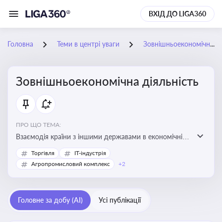
ВХІД ДО LIGA360
Головна
Теми в центрі уваги
Зовнішньоекономічна діяльність
Зовнішньоекономічна діяльність
ПРО ЩО ТЕМА:
Взаємодія країни з іншими державами в економічній
сфері, включаючи експорт та імпорт товарів і послуг,
Торгівля
IT-індустрія
міжнародні фінансові операції, інвестиції, торгівлю,
Агропромисловий комплекс
+2
митне регулювання
Головне за добу (AI)
Усі публікації