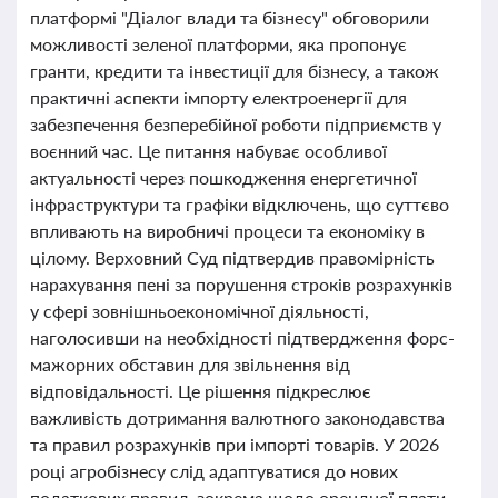
платформі "Діалог влади та бізнесу" обговорили
можливості зеленої платформи, яка пропонує
гранти, кредити та інвестиції для бізнесу, а також
практичні аспекти імпорту електроенергії для
забезпечення безперебійної роботи підприємств у
воєнний час. Це питання набуває особливої
актуальності через пошкодження енергетичної
інфраструктури та графіки відключень, що суттєво
впливають на виробничі процеси та економіку в
цілому. Верховний Суд підтвердив правомірність
нарахування пені за порушення строків розрахунків
у сфері зовнішньоекономічної діяльності,
наголосивши на необхідності підтвердження форс-
мажорних обставин для звільнення від
відповідальності. Це рішення підкреслює
важливість дотримання валютного законодавства
та правил розрахунків при імпорті товарів. У 2026
році агробізнесу слід адаптуватися до нових
податкових правил, зокрема щодо орендної плати