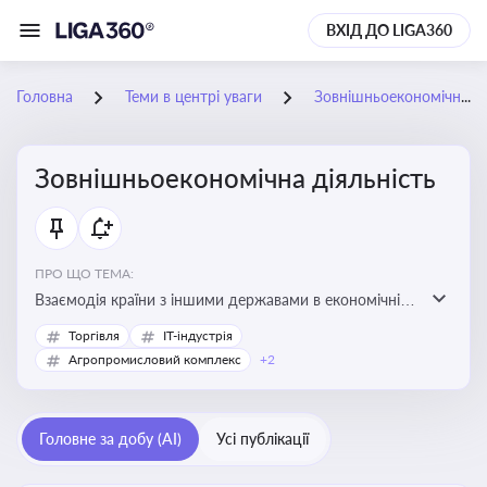
ВХІД ДО LIGA360
Головна
Теми в центрі уваги
Зовнішньоекономічна діяльність
Зовнішньоекономічна діяльність
ПРО ЩО ТЕМА:
Взаємодія країни з іншими державами в економічній
сфері, включаючи експорт та імпорт товарів і послуг,
Торгівля
IT-індустрія
міжнародні фінансові операції, інвестиції, торгівлю,
Агропромисловий комплекс
+2
митне регулювання
Головне за добу (AI)
Усі публікації