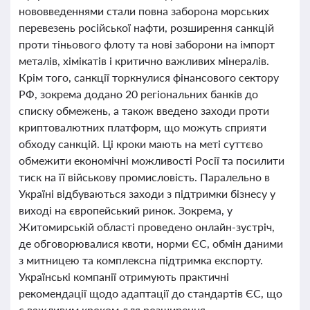
нововведеннями стали повна заборона морських
перевезень російської нафти, розширення санкцій
проти тіньового флоту та нові заборони на імпорт
металів, хімікатів і критично важливих мінералів.
Крім того, санкції торкнулися фінансового сектору
РФ, зокрема додано 20 регіональних банків до
списку обмежень, а також введено заходи проти
криптовалютних платформ, що можуть сприяти
обходу санкцій. Ці кроки мають на меті суттєво
обмежити економічні можливості Росії та посилити
тиск на її військову промисловість. Паралельно в
Україні відбуваються заходи з підтримки бізнесу у
виході на європейський ринок. Зокрема, у
Житомирській області проведено онлайн-зустріч,
де обговорювалися квоти, норми ЄС, обмін даними
з митницею та комплексна підтримка експорту.
Українські компанії отримують практичні
рекомендації щодо адаптації до стандартів ЄС, що
є важливим кроком для розширення