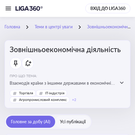
ВХІД ДО LIGA360
Головна
Теми в центрі уваги
Зовнішньоекономічна діяльність
Зовнішньоекономічна діяльність
ПРО ЩО ТЕМА:
Взаємодія країни з іншими державами в економічній
сфері, включаючи експорт та імпорт товарів і послуг,
Торгівля
IT-індустрія
міжнародні фінансові операції, інвестиції, торгівлю,
Агропромисловий комплекс
+2
митне регулювання
Головне за добу (AI)
Усі публікації