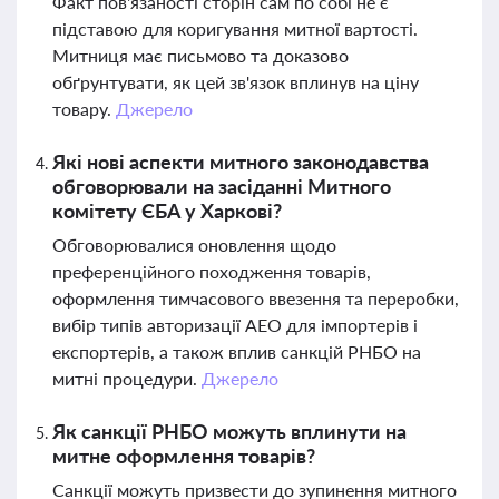
Факт пов'язаності сторін сам по собі не є
підставою для коригування митної вартості.
Митниця має письмово та доказово
обґрунтувати, як цей зв'язок вплинув на ціну
товару.
Джерело
Які нові аспекти митного законодавства
обговорювали на засіданні Митного
комітету ЄБА у Харкові?
Обговорювалися оновлення щодо
преференційного походження товарів,
оформлення тимчасового ввезення та переробки,
вибір типів авторизації АЕО для імпортерів і
експортерів, а також вплив санкцій РНБО на
митні процедури.
Джерело
Як санкції РНБО можуть вплинути на
митне оформлення товарів?
Санкції можуть призвести до зупинення митного