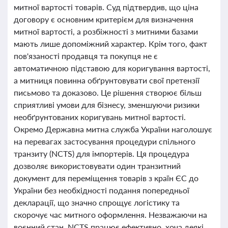
митної вартості товарів. Суд підтвердив, що ціна
договору є основним критерієм для визначення
митної вартості, а розбіжності з митними базами
мають лише допоміжний характер. Крім того, факт
пов'язаності продавця та покупця не є
автоматичною підставою для коригування вартості,
а митниця повинна обґрунтовувати свої претензії
письмово та доказово. Це рішення створює більш
сприятливі умови для бізнесу, зменшуючи ризики
необґрунтованих коригувань митної вартості.
Окремо Державна митна служба України наголошує
на перевагах застосування процедури спільного
транзиту (NCTS) для імпортерів. Ця процедура
дозволяє використовувати один транзитний
документ для переміщення товарів з країн ЄС до
України без необхідності подання попередньої
декларації, що значно спрощує логістику та
скорочує час митного оформлення. Незважаючи на
воєнний стан, NCTS працює ефективно, хоча деякі