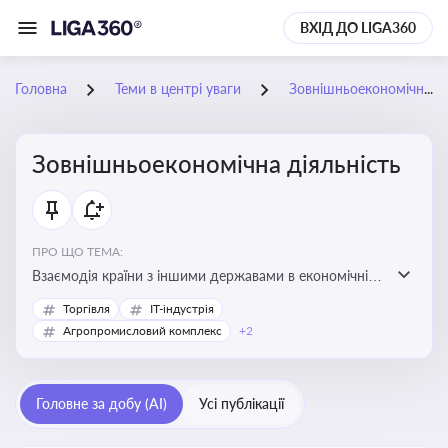
ВХІД ДО LIGA360
Головна
Теми в центрі уваги
Зовнішньоекономічна діяльність
Зовнішньоекономічна діяльність
ПРО ЩО ТЕМА:
Взаємодія країни з іншими державами в економічній
сфері, включаючи експорт та імпорт товарів і послуг,
Торгівля
IT-індустрія
міжнародні фінансові операції, інвестиції, торгівлю,
Агропромисловий комплекс
+2
митне регулювання
Головне за добу (AI)
Усі публікації