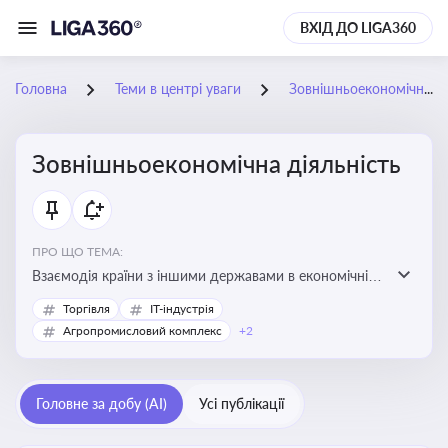
ВХІД ДО LIGA360
Головна
Теми в центрі уваги
Зовнішньоекономічна діяльність
Зовнішньоекономічна діяльність
ПРО ЩО ТЕМА:
Взаємодія країни з іншими державами в економічній
сфері, включаючи експорт та імпорт товарів і послуг,
Торгівля
IT-індустрія
міжнародні фінансові операції, інвестиції, торгівлю,
Агропромисловий комплекс
+2
митне регулювання
Головне за добу (AI)
Усі публікації