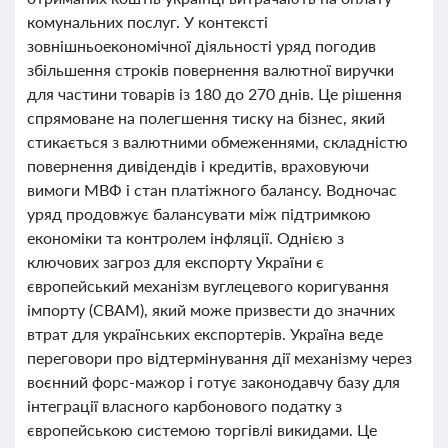
комунальних послуг. У контексті
зовнішньоекономічної діяльності уряд погодив
збільшення строків повернення валютної виручки
для частини товарів із 180 до 270 днів. Це рішення
спрямоване на полегшення тиску на бізнес, який
стикається з валютними обмеженнями, складністю
повернення дивідендів і кредитів, враховуючи
вимоги МВФ і стан платіжного балансу. Водночас
уряд продовжує балансувати між підтримкою
економіки та контролем інфляції. Однією з
ключових загроз для експорту України є
європейський механізм вуглецевого коригування
імпорту (CBAM), який може призвести до значних
втрат для українських експортерів. Україна веде
переговори про відтермінування дії механізму через
воєнний форс-мажор і готує законодавчу базу для
інтеграції власного карбонового податку з
європейською системою торгівлі викидами. Це