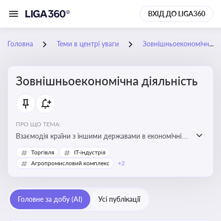
ВХІД ДО LIGA360
Головна
Теми в центрі уваги
Зовнішньоекономічна діяльність
Зовнішньоекономічна діяльність
ПРО ЩО ТЕМА:
Взаємодія країни з іншими державами в економічній
сфері, включаючи експорт та імпорт товарів і послуг,
Торгівля
IT-індустрія
міжнародні фінансові операції, інвестиції, торгівлю,
Агропромисловий комплекс
+2
митне регулювання
Головне за добу (AI)
Усі публікації