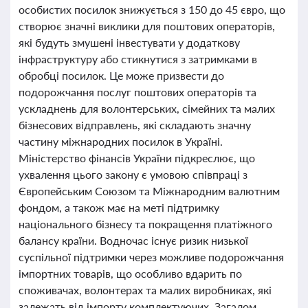
особистих посилок знижується з 150 до 45 євро, що
створює значні виклики для поштових операторів,
які будуть змушені інвестувати у додаткову
інфраструктуру або стикнутися з затримками в
обробці посилок. Це може призвести до
подорожчання послуг поштових операторів та
ускладнень для волонтерських, сімейних та малих
бізнесових відправлень, які складають значну
частину міжнародних посилок в Україні.
Міністерство фінансів України підкреслює, що
ухвалення цього закону є умовою співпраці з
Європейським Союзом та Міжнародним валютним
фондом, а також має на меті підтримку
національного бізнесу та покращення платіжного
балансу країни. Водночас існує ризик низької
суспільної підтримки через можливе подорожчання
імпортних товарів, що особливо вдарить по
споживачах, волонтерах та малих виробниках, які
залежать від імпорту комплектуючих. Загалом,