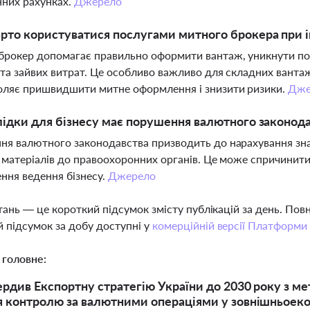
них рахунках.
Джерело
рто користуватися послугами митного брокера при і
рокер допомагає правильно оформити вантаж, уникнути по
 та зайвих витрат. Це особливо важливо для складних вантаж
оляє пришвидшити митне оформлення і знизити ризики.
Дже
лідки для бізнесу має порушення валютного законода
я валютного законодавства призводить до нарахування значн
 матеріалів до правоохоронних органів. Це може спричинити ф
ння ведення бізнесу.
Джерело
тань — це короткий підсумок змісту публікацій за день. По
 підсумок за добу доступні у
комерційній версії Платформи
 головне:
ердив Експортну стратегію України до 2030 року з м
 контролю за валютними операціями у зовнішньоеко