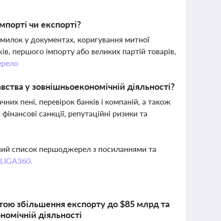
мпорті чи експорті?
милок у документах, коригування митної
ів, першого імпорту або великих партій товарів,
рело
вства у зовнішньоекономічній діяльності?
их пені, перевірок банків і компаній, а також
інансові санкції, репутаційні ризики та
вний список першоджерел з посиланнями та
 LIGA360.
етою збільшення експорту до $85 млрд та
номічній діяльності