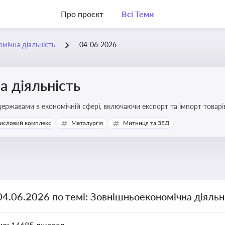
Про проєкт
Всі Теми
мічна діяльність
04-06-2026
 діяльність
ержавами в економічній сфері, включаючи експорт та імпорт товарів 
 регулювання
исловий комплекс
Металургія
Митниця та ЗЕД
04.06.2026 по темі: Зовнішньоекономічна діяльн
но:
14685 джерел