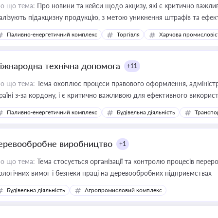
о що тема:
Про новини та кейси щодо акцизу, які є критично важли
алізують підакцизну продукцію, з метою уникнення штрафів та ефек
Паливно-енергетичний комплекс
Торгівля
Харчова промисловіс
іжнародна технічна допомога
+11
о що тема:
Тема охоплює процеси правового оформлення, адміністр
раїні з-за кордону, і є критично важливою для ефективного використ
фраструктурних проєктів
Паливно-енергетичний комплекс
Будівельна діяльність
Транспо
еревообробне виробництво
+1
о що тема:
Тема стосується організації та контролю процесів перер
ологічних вимог і безпеки праці на деревообробних підприємствах
Будівельна діяльність
Агропромисловий комплекс