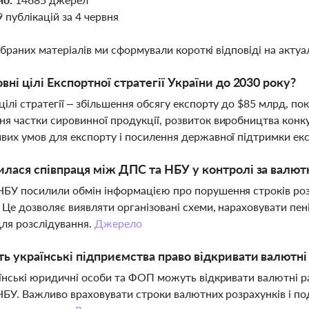
9 публікацій за 4 червня
ібраних матеріалів ми сформували короткі відповіді на актуал
овні цілі Експортної стратегії України до 2030 року?
цілі стратегії – збільшення обсягу експорту до $85 млрд, 
я частки сировинної продукції, розвиток виробництва конк
вих умов для експорту і посилення державної підтримки ек
илася співпраця між ДПС та НБУ у контролі за валю
БУ посилили обмін інформацією про порушення строків розр
. Це дозволяє виявляти організовані схеми, нараховувати пе
для розслідування.
Джерело
ь українські підприємства право відкривати валютні
аїнські юридичні особи та ФОП можуть відкривати валютні р
 НБУ. Важливо враховувати строки валютних розрахунків і п