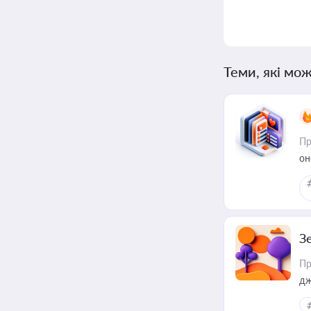
Теми, які мож
Пр
он
З
Пр
дж