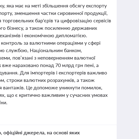
ку, яка має на меті збільшення обсягу експорту
спорту, зменшення частки сировинної продукції,
 торговельних бар'єрів та цифровізацію сервісів
ого бізнесу, а також посиленню державних
еханізмів і економічною дипломатією.
 контроль за валютними операціями у сфері
вою службою, Національним банком,
еми, пов’язані з неповерненням валютної
к вже нараховано понад 70 млрд грн пені, а
ування. Для імпортерів і експортерів важливо
ом, строки валютних розрахунків, а також
я вантажів. Це допоможе уникнути помилок,
ях, що є критично важливим у сучасних умовах
їни.
о, офіційні джерела, на основі яких