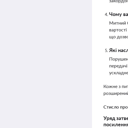
закордон
Чому ва
Митний б
вартості
що дозв
Які нас
Порушенн
передачі
ускладне
Кожне з пи
розширений
Стисло про
Уряд затв
посилення