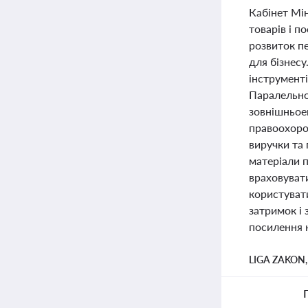
Кабінет Мін
товарів і п
розвиток пе
для бізнес
інструмент
Паралельно
зовнішньое
правоохоро
виручки та 
матеріали 
враховувати
користуват
затримок і
посилення 
LIGA ZAKON