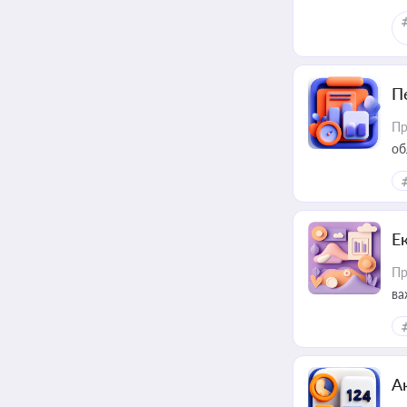
П
Пр
об
Е
Пр
ва
за
А