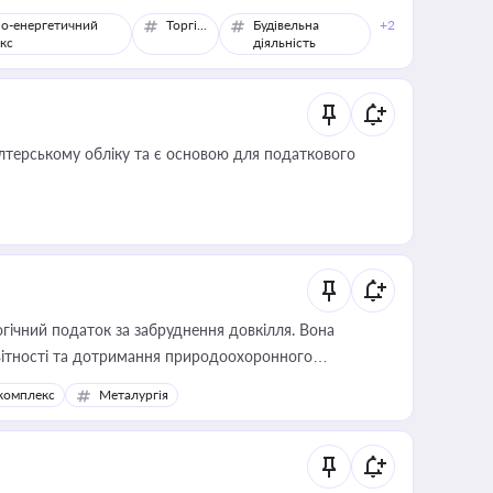
о-енергетичний
Торгівля
Будівельна
+2
кс
діяльність
алтерському обліку та є основою для податкового
гічний податок за забруднення довкілля. Вона
звітності та дотримання природоохоронного
комплекс
Металургія