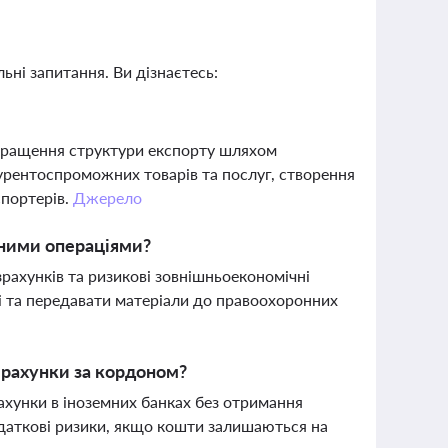
ьні запитання. Ви дізнаєтесь:
покращення структури експорту шляхом
урентоспроможних товарів та послуг, створення
спортерів.
Джерело
тними операціями?
ахунків та ризикові зовнішньоекономічні
ні та передавати матеріали до правоохоронних
 рахунки за кордоном?
ахунки в іноземних банках без отримання
одаткові ризики, якщо кошти залишаються на