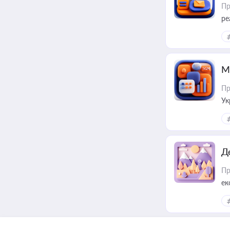
Пр
ре
М
Пр
Ук
ін
Д
Пр
ек