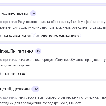
емельне право
+6
о що тема:
Регулювання прав та обов’язків суб’єктів у сфері корист
жливим для захисту майнових прав власників, орендарів та держави
сурсами
Будівельна діяльність
Агропромисловий комплекс
іграційні питання
+9
о що тема:
Тема охоплює порядок в’їзду, перебування, працевлаштув
омадянства України
Митниця та ЗЕД
цензії, дозволи
+52
о що тема:
Тема стосується правового регулювання отримання, пере
обхідних для провадження господарської діяльності