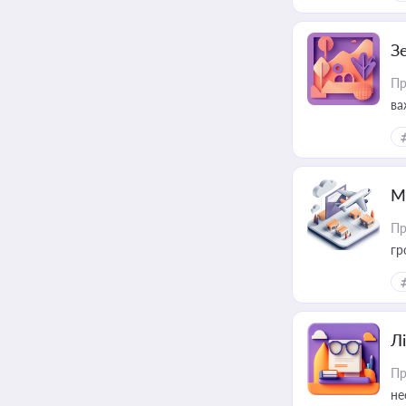
З
Пр
ва
ре
М
Пр
гр
Лі
Пр
не