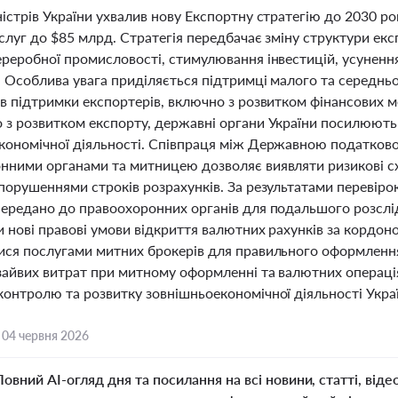
істрів України ухвалив нову Експортну стратегію до 2030 ро
ослуг до $85 млрд. Стратегія передбачає зміну структури ек
реробної промисловості, стимулювання інвестицій, усунення
у. Особлива увага приділяється підтримці малого та середнь
ів підтримки експортерів, включно з розвитком фінансових м
 з розвитком експорту, державні органи України посилюють
кономічної діяльності. Співпраця між Державною податко
нними органами та митницею дозволяє виявляти ризикові сх
порушеннями строків розрахунків. За результатами перевіро
передано до правоохоронних органів для подальшого розслід
 нові правові умови відкриття валютних рахунків за кордон
ися послугами митних брокерів для правильного оформленн
 зайвих витрат при митному оформленні та валютних операці
контролю та розвитку зовнішньоекономічної діяльності Укра
,
04 червня 2026
Повний AI-огляд дня та посилання на всі новини, статті, віде