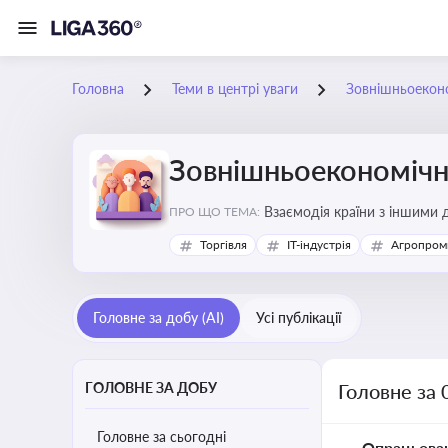
Головна
Теми в центрі уваги
Зовнішньоеконо
Зовнішньоекономічна
Взаємодія країни з іншими д
ПРО ЩО ТЕМА:
інвестиції, торгівлю, митне
Торгівля
IT-індустрія
Агропром
Головне за добу (AI)
Усі публікації
ГОЛОВНЕ ЗА ДОБУ
Головне за 
Головне за сьогодні
Опрацьова