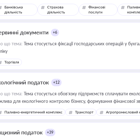
Банківська
Страхова
Фінансові
Паливн
діяльність
діяльність
послуги
компле
ервинні документи
+6
о що тема:
Тема стосується фіксації господарських операцій у бухг
ліку
Торгівля
кологічний податок
+12
о що тема:
Тема стосується обов’язку підприємств сплачувати еколо
жлива для екологічного контролю бізнесу, формування фінансової 
конодавства
Паливно-енергетичний комплекс
Транспорт
Агропромисловий 
кцизний податок
+39