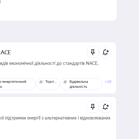
к
NACE
идів економічної діяльності до стандартів NACE,
о-енергетичний
Торгівля
Будівельна
+10
кс
діяльність
 підтримки енергії з альтернативних і відновлюваних