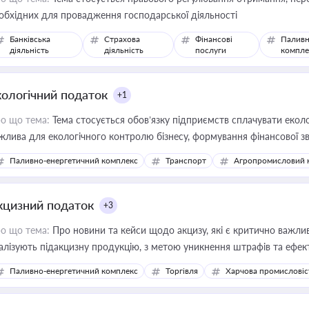
обхідних для провадження господарської діяльності
Банківська
Страхова
Фінансові
Паливн
діяльність
діяльність
послуги
компле
кологічний податок
+1
о що тема:
Тема стосується обов’язку підприємств сплачувати еколо
жлива для екологічного контролю бізнесу, формування фінансової 
конодавства
Паливно-енергетичний комплекс
Транспорт
Агропромисловий 
кцизний податок
+3
о що тема:
Про новини та кейси щодо акцизу, які є критично важли
алізують підакцизну продукцію, з метою уникнення штрафів та ефек
Паливно-енергетичний комплекс
Торгівля
Харчова промисловіс