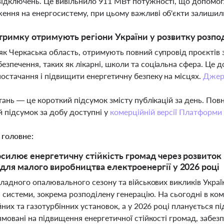
відключень. Це вивільнило 911 МВт потужності, що допомогл
ення на енергосистему, при цьому важливі об'єкти залиши
тримку отримують регіони України у розвитку розпод
 як Черкаська область, отримують повний супровід проєктів з
езпечення, таких як лікарні, школи та соціальна сфера. Це 
остачання і підвищити енергетичну безпеку на місцях.
Джер
тань — це короткий підсумок змісту публікацій за день. По
 підсумок за добу доступні у
комерційній версії Платформи
 головне:
осилює енергетичну стійкість громад через розвиток 
для малого виробництва електроенергії у 2026 році
ладного опалювального сезону та військових викликів Украї
і системи, зокрема розподілену генерацію. На сьогодні в к
них та газотурбінних установок, а у 2026 році планується 
мовані на підвищення енергетичної стійкості громад, забезп