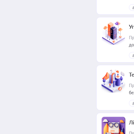
У
Пр
до
Т
Пр
бе
Лі
Пр