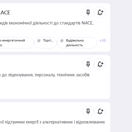
NACE
идів економічної діяльності до стандартів NACE,
о-енергетичний
Торгівля
Будівельна
+10
кс
діяльність
о ліцензування, персоналу, технічних засобів
 підтримки енергії з альтернативних і відновлюваних