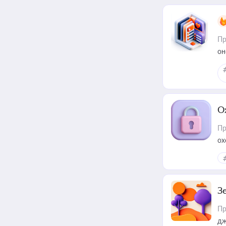
Пр
он
О
Пр
ох
З
Пр
дж