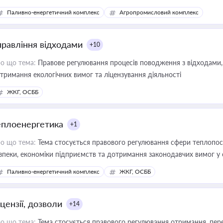
Паливно-енергетичний комплекс
Агропромисловий комплекс
правління відходами
+10
о що тема:
Правове регулювання процесів поводження з відходами, 
тримання екологічних вимог та ліцензування діяльності
ЖКГ, ОСББ
еплоенергетика
+1
о що тема:
Тема стосується правового регулювання сфери теплопост
зпеки, економіки підприємств та дотримання законодавчих вимог у
Паливно-енергетичний комплекс
ЖКГ, ОСББ
цензії, дозволи
+14
о що тема:
Тема стосується правового регулювання отримання, пере