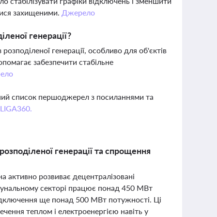
о стабілізувати графіки відключень і зменшити
лися захищеними.
Джерело
іленої генерації?
 розподіленої генерації, особливо для об'єктів
допомагає забезпечити стабільне
ело
вний список першоджерел з посиланнями та
 LIGA360.
розподіленої генерації та спрощення
на активно розвиває децентралізовані
омунальному секторі працює понад 450 МВт
підключення ще понад 500 МВт потужності. Ці
ечення теплом і електроенергією навіть у