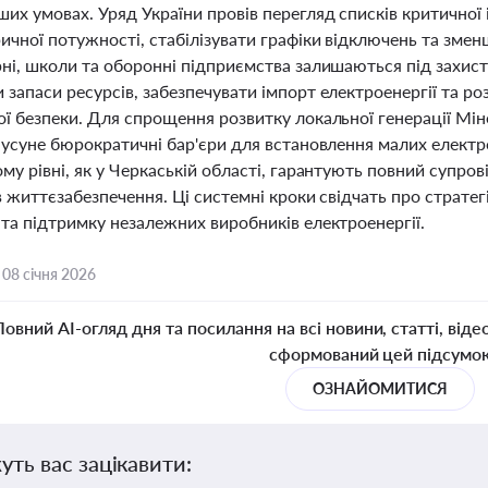
ших умовах. Уряд України провів перегляд списків критичної
ичної потужності, стабілізувати графіки відключень та зме
рні, школи та оборонні підприємства залишаються під захис
 запаси ресурсів, забезпечувати імпорт електроенергії та р
ї безпеки. Для спрощення розвитку локальної генерації Мін
 усуне бюрократичні бар'єри для встановлення малих електр
му рівні, як у Черкаській області, гарантують повний супрові
в життєзабезпечення. Ці системні кроки свідчать про страте
та підтримку незалежних виробників електроенергії.
,
08 січня 2026
Повний AI-огляд дня та посилання на всі новини, статті, віде
сформований цей підсумо
ОЗНАЙОМИТИСЯ
уть вас зацікавити: