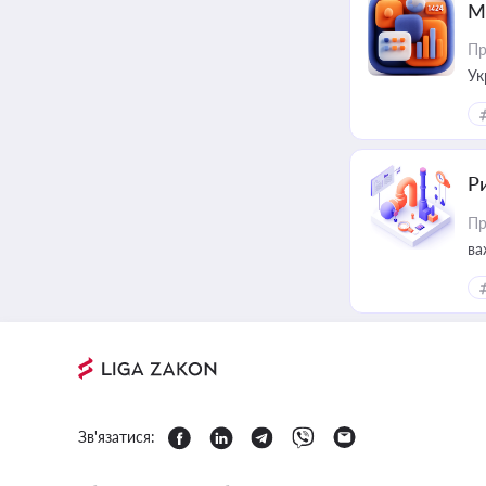
М
Пр
Ук
ін
Ри
Пр
ва
Зв'язатися: