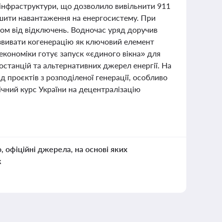
 інфраструктури, що дозволило вивільнити 911
ншити навантаження на енергосистему. При
том від відключень. Водночас уряд доручив
озвивати когенерацію як ключовий елемент
економіки готує запуск «єдиного вікна» для
останцій та альтернативних джерел енергії. На
д проєктів з розподіленої генерації, особливо
гічний курс України на децентралізацію
о, офіційні джерела, на основі яких
к