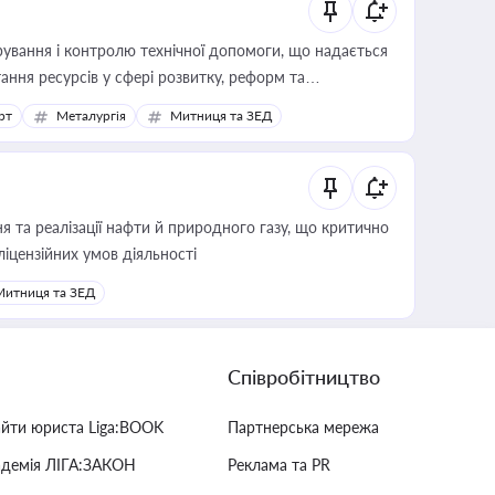
ування і контролю технічної допомоги, що надається
ання ресурсів у сфері розвитку, реформ та
рт
Металургія
Митниця та ЗЕД
 та реалізації нафти й природного газу, що критично
ліцензійних умов діяльності
Митниця та ЗЕД
Співробітництво
айти юриста Liga:BOOK
Партнерська мережа
адемія ЛІГА:ЗАКОН
Реклама та PR