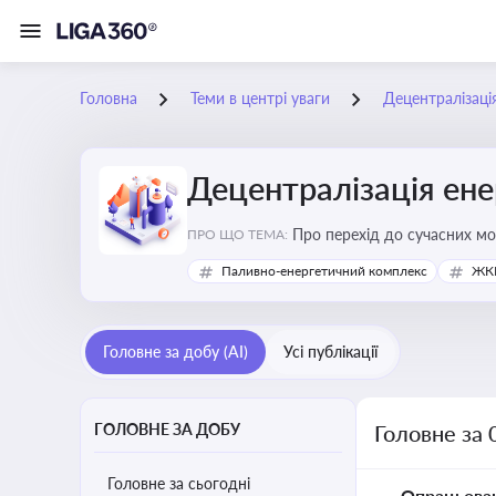
Головна
Теми в центрі уваги
Децентралізаці
Децентралізація ен
Про перехід до сучасних мо
ПРО ЩО ТЕМА:
підвищення енергонезалежн
Паливно-енергетичний комплекс
ЖКГ
Головне за добу (AI)
Усі публікації
ГОЛОВНЕ ЗА ДОБУ
Головне за 
Головне за сьогодні
Опрацьова