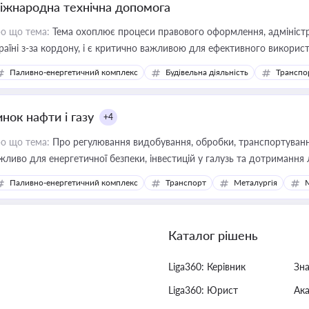
іжнародна технічна допомога
о що тема:
Тема охоплює процеси правового оформлення, адміністр
раїні з-за кордону, і є критично важливою для ефективного використ
фраструктурних проєктів
Паливно-енергетичний комплекс
Будівельна діяльність
Транспо
нок нафти і газу
+4
о що тема:
Про регулювання видобування, обробки, транспортування
жливо для енергетичної безпеки, інвестицій у галузь та дотримання 
Паливно-енергетичний комплекс
Транспорт
Металургія
Каталог рішень
Liga360: Керівник
Зн
Liga360: Юрист
Ак