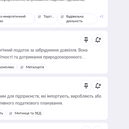
о-енергетичний
Торгівля
Будівельна
+2
кс
діяльність
гічний податок за забруднення довкілля. Вона
звітності та дотримання природоохоронного
комплекс
Металургія
вим для підприємств, які імпортують, виробляють або
тивного податкового планування.
ть
Митниця та ЗЕД