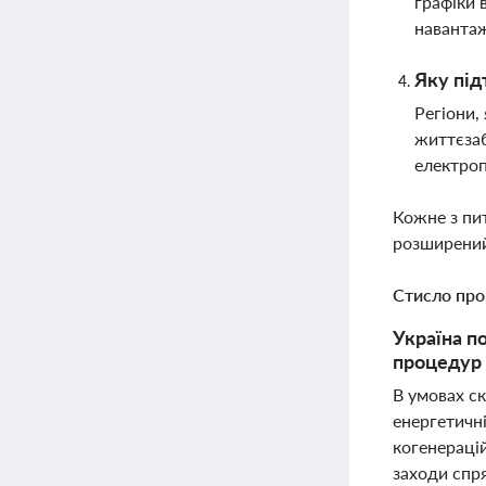
графіки 
навантаж
Яку під
Регіони,
життєзаб
електроп
Кожне з пи
розширений
Стисло про
Україна п
процедур 
В умовах ск
енергетичн
когенерацій
заходи спря