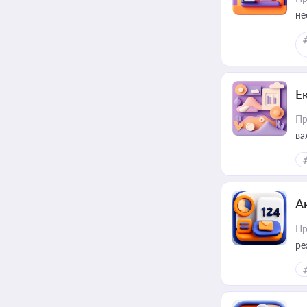
не
Е
Пр
ва
за
А
Пр
ре