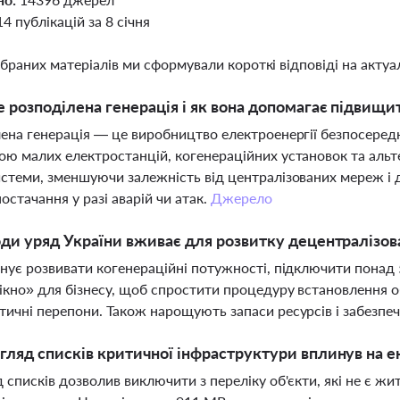
14 публікацій за 8 січня
ібраних матеріалів ми сформували короткі відповіді на актуал
 розподілена генерація і як вона допомагає підвищи
ена генерація — це виробництво електроенергії безпосереднь
ю малих електростанцій, когенераційних установок та альт
стеми, зменшуючи залежність від централізованих мереж і
остачання у разі аварій чи атак.
Джерело
оди уряд України вживає для розвитку децентралізова
нує розвивати когенераційні потужності, підключити понад 
ікно» для бізнесу, щоб спростити процедуру встановлення об
ичні перепони. Також нарощують запаси ресурсів і забезпеч
гляд списків критичної інфраструктури вплинув на 
 списків дозволив виключити з переліку об'єкти, які не є жит