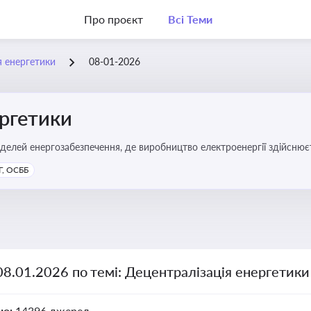
Про проєкт
Всі Теми
я енергетики
08-01-2026
ергетики
делей енергозабезпечення, де виробництво електроенергії здійсню
ості громад, зменшення втрат при транспортуванні енергії та сти
, ОСББ
08.01.2026 по темі: Децентралізація енергетики
но:
14396 джерел