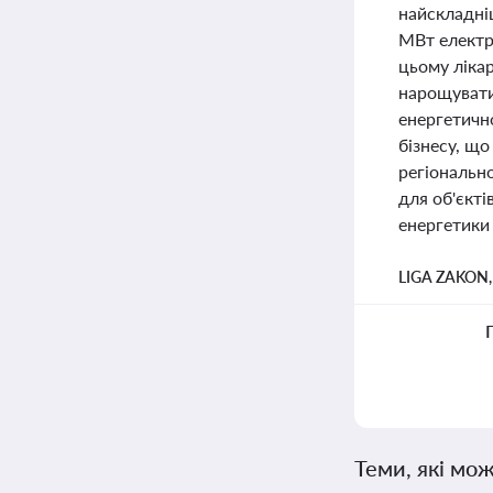
найскладні
МВт електр
цьому ліка
нарощувати
енергетично
бізнесу, що
регіонально
для об'єкті
енергетики 
LIGA ZAKON
Теми, які мож