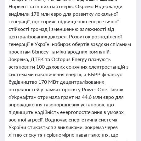
Норвегії та інших партнерів. Окремо Нідерланди
виділили 178 млн євро для розвитку локальної
генерації, що сприяє підвищенню енергетичної
стійкості громад і зменшенню залежності від
централізованих джерел. Розвиток розподіленої
генерації в Україні набирає обертів завдяки спільним
проєктам бізнесу та міжнародних компаній.
Зокрема, ДТЕК та Octopus Energy планують
встановити 100 дахових сонячних електростанцій з
системами накопичення енергії, а ЄБРР фінансує
будівництво 170 МВт децентралізованих
потужностей у рамках проєкту Power One. Також
«Укрнафта» отримала грант на 44,6 млн євро для
впровадження газопоршневих установок, що
підвищить надійність енергопостачання в умовах
воєнної агресії. Водночас енергетична система
України стикається з викликами, зокрема через
літню спеку та нерівномірне навантаження, що