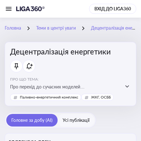
ВХІД ДО LIGA360
Головна
Теми в центрі уваги
Децентралізація енергетики
Децентралізація енергетики
ПРО ЩО ТЕМА:
Про перехід до сучасних моделей
енергозабезпечення, де виробництво електроенергії
Паливно-енергетичний комплекс
ЖКГ, ОСББ
здійснюється ближче до споживача. Це важливо для
підвищення енергонезалежності громад, зменшення
втрат при транспортуванні енергії та стимулювання
Головне за добу (AI)
Усі публікації
розвитку відновлюваних джерел