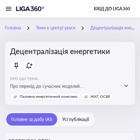
ВХІД ДО LIGA360
Головна
Теми в центрі уваги
Децентралізація енергетики
Децентралізація енергетики
ПРО ЩО ТЕМА:
Про перехід до сучасних моделей
енергозабезпечення, де виробництво електроенергії
Паливно-енергетичний комплекс
ЖКГ, ОСББ
здійснюється ближче до споживача. Це важливо для
підвищення енергонезалежності громад, зменшення
втрат при транспортуванні енергії та стимулювання
Головне за добу (AI)
Усі публікації
розвитку відновлюваних джерел