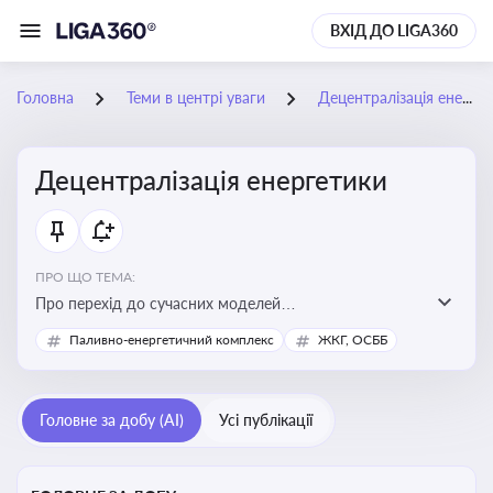
ВХІД ДО LIGA360
Головна
Теми в центрі уваги
Децентралізація енергетики
Децентралізація енергетики
ПРО ЩО ТЕМА:
Про перехід до сучасних моделей
енергозабезпечення, де виробництво електроенергії
Паливно-енергетичний комплекс
ЖКГ, ОСББ
здійснюється ближче до споживача. Це важливо для
підвищення енергонезалежності громад, зменшення
втрат при транспортуванні енергії та стимулювання
Головне за добу (AI)
Усі публікації
розвитку відновлюваних джерел