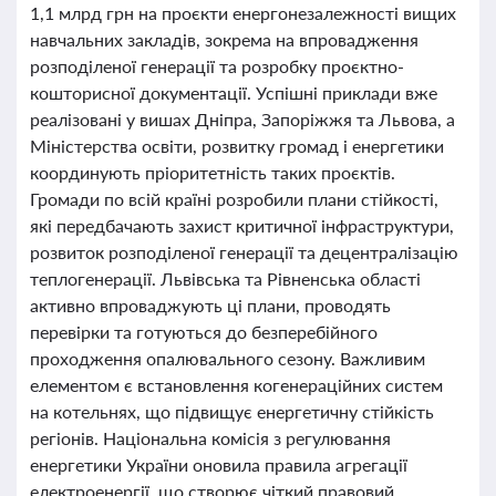
1,1 млрд грн на проєкти енергонезалежності вищих
навчальних закладів, зокрема на впровадження
розподіленої генерації та розробку проєктно-
кошторисної документації. Успішні приклади вже
реалізовані у вишах Дніпра, Запоріжжя та Львова, а
Міністерства освіти, розвитку громад і енергетики
координують пріоритетність таких проєктів.
Громади по всій країні розробили плани стійкості,
які передбачають захист критичної інфраструктури,
розвиток розподіленої генерації та децентралізацію
теплогенерації. Львівська та Рівненська області
активно впроваджують ці плани, проводять
перевірки та готуються до безперебійного
проходження опалювального сезону. Важливим
елементом є встановлення когенераційних систем
на котельнях, що підвищує енергетичну стійкість
регіонів. Національна комісія з регулювання
енергетики України оновила правила агрегації
електроенергії, що створює чіткий правовий