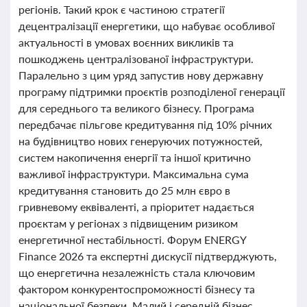
регіонів. Такий крок є частиною стратегії
децентралізації енергетики, що набуває особливої
актуальності в умовах воєнних викликів та
пошкоджень централізованої інфраструктури.
Паралельно з цим уряд запустив нову державну
програму підтримки проєктів розподіленої генерації
для середнього та великого бізнесу. Програма
передбачає пільгове кредитування під 10% річних
на будівництво нових генеруючих потужностей,
систем накопичення енергії та іншої критично
важливої інфраструктури. Максимальна сума
кредитування становить до 25 млн євро в
гривневому еквіваленті, а пріоритет надається
проєктам у регіонах з підвищеним ризиком
енергетичної нестабільності. Форум ENERGY
Finance 2026 та експертні дискусії підтверджують,
що енергетична незалежність стала ключовим
фактором конкурентоспроможності бізнесу та
національної безпеки. Малий і середній бізнес