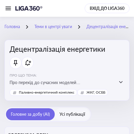
ВХІД ДО LIGA360
Головна
Теми в центрі уваги
Децентралізація енергетики
Децентралізація енергетики
ПРО ЩО ТЕМА:
Про перехід до сучасних моделей
енергозабезпечення, де виробництво електроенергії
Паливно-енергетичний комплекс
ЖКГ, ОСББ
здійснюється ближче до споживача. Це важливо для
підвищення енергонезалежності громад, зменшення
втрат при транспортуванні енергії та стимулювання
Головне за добу (AI)
Усі публікації
розвитку відновлюваних джерел