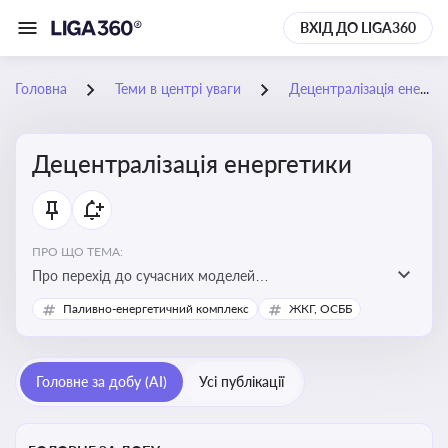
ВХІД ДО LIGA360
Головна
Теми в центрі уваги
Децентралізація енергетики
Децентралізація енергетики
ПРО ЩО ТЕМА:
Про перехід до сучасних моделей
енергозабезпечення, де виробництво електроенергії
Паливно-енергетичний комплекс
ЖКГ, ОСББ
здійснюється ближче до споживача. Це важливо для
підвищення енергонезалежності громад, зменшення
втрат при транспортуванні енергії та стимулювання
Головне за добу (AI)
Усі публікації
розвитку відновлюваних джерел