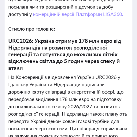
посиланнями та розширений підсумок за добу
доступні у
комерційній версії Платформи LIGA360.
Стисло про головне:
URC2026: Україна отримує 178 млн євро від
Нідерландів на розвиток розподіленої
генерації та готується до можливих літніх
відключень світла до 5 годин через спеку й
атаки
На Конференції з відновлення України URC2026 у
Гданську Україна та Нідерланди підписали
дорожню карту співпраці в енергетичній сфері, що
передбачає виділення 178 млн євро на підготовку
до опалювального сезону 2026/2027 та розвиток
розподіленої генерації. Нідерланди також планують
передати Україні декомісовані газові турбіни для
посилення енергосистеми. Ця співпраця спрямована
на залучення сучасних технологій та приватного