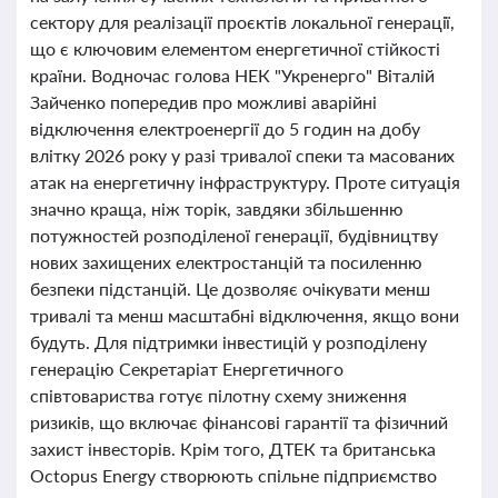
сектору для реалізації проєктів локальної генерації,
що є ключовим елементом енергетичної стійкості
країни. Водночас голова НЕК "Укренерго" Віталій
Зайченко попередив про можливі аварійні
відключення електроенергії до 5 годин на добу
влітку 2026 року у разі тривалої спеки та масованих
атак на енергетичну інфраструктуру. Проте ситуація
значно краща, ніж торік, завдяки збільшенню
потужностей розподіленої генерації, будівництву
нових захищених електростанцій та посиленню
безпеки підстанцій. Це дозволяє очікувати менш
тривалі та менш масштабні відключення, якщо вони
будуть. Для підтримки інвестицій у розподілену
генерацію Секретаріат Енергетичного
співтовариства готує пілотну схему зниження
ризиків, що включає фінансові гарантії та фізичний
захист інвесторів. Крім того, ДТЕК та британська
Octopus Energy створюють спільне підприємство