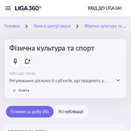
ВХІД ДО LIGA360
Головна
Теми в центрі уваги
Фізична культура та спорт
Фізична культура та спорт
ПРО ЩО ТЕМА:
Регулювання діяльності суб’єктів, що працюють у
сфері фізичної культури та спорту, включаючи
Освіта
оздоровлення населення, професійний і аматорський
спорт, що є важливим для розвитку кадрового
потенціалу, соціального захисту та ефективної
Головне за добу (AI)
Усі публікації
реалізації державної політики у цій галузі