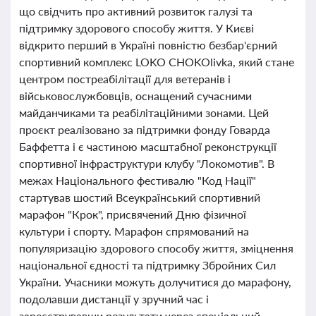
що свідчить про активний розвиток галузі та
підтримку здорового способу життя. У Києві
відкрито перший в Україні повністю безбар'єрний
спортивний комплекс LOKO CHOKOlivka, який стане
центром постреабілітації для ветеранів і
військовослужбовців, оснащений сучасними
майданчиками та реабілітаційними зонами. Цей
проєкт реалізовано за підтримки фонду Говарда
Баффетта і є частиною масштабної реконструкції
спортивної інфраструктури клубу "Локомотив". В
межах Національного фестивалю "Код Нації"
стартував шостий Всеукраїнський спортивний
марафон "Крок", присвячений Дню фізичної
культури і спорту. Марафон спрямований на
популяризацію здорового способу життя, зміцнення
національної єдності та підтримку Збройних Сил
України. Учасники можуть долучитися до марафону,
подолавши дистанції у зручний час і
зареєструвавши результати через спеціальний