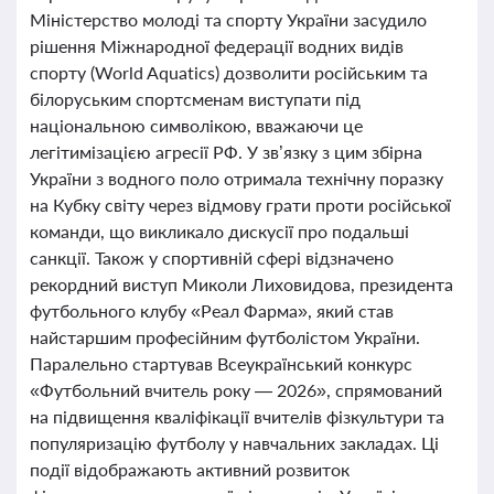
Міністерство молоді та спорту України засудило
рішення Міжнародної федерації водних видів
спорту (World Aquatics) дозволити російським та
білоруським спортсменам виступати під
національною символікою, вважаючи це
легітимізацією агресії РФ. У зв’язку з цим збірна
України з водного поло отримала технічну поразку
на Кубку світу через відмову грати проти російської
команди, що викликало дискусії про подальші
санкції. Також у спортивній сфері відзначено
рекордний виступ Миколи Лиховидова, президента
футбольного клубу «Реал Фарма», який став
найстаршим професійним футболістом України.
Паралельно стартував Всеукраїнський конкурс
«Футбольний вчитель року — 2026», спрямований
на підвищення кваліфікації вчителів фізкультури та
популяризацію футболу у навчальних закладах. Ці
події відображають активний розвиток