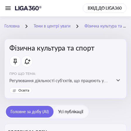
ВХІД ДО LIGA360
Головна
Теми в центрі уваги
Фізична культура та спорт
Фізична культура та спорт
ПРО ЩО ТЕМА:
Регулювання діяльності суб’єктів, що працюють у
сфері фізичної культури та спорту, включаючи
Освіта
оздоровлення населення, професійний і аматорський
спорт, що є важливим для розвитку кадрового
потенціалу, соціального захисту та ефективної
Головне за добу (AI)
Усі публікації
реалізації державної політики у цій галузі