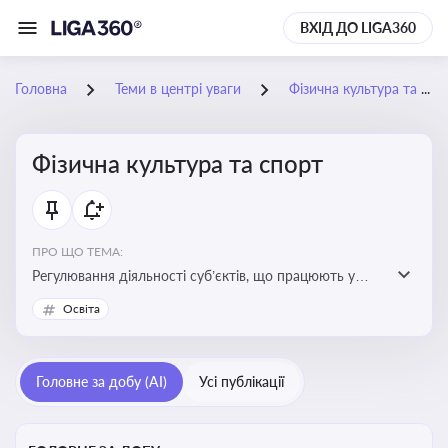
ВХІД ДО LIGA360
Головна
Теми в центрі уваги
Фізична культура та спорт
Фізична культура та спорт
ПРО ЩО ТЕМА:
Регулювання діяльності суб’єктів, що працюють у
сфері фізичної культури та спорту, включаючи
Освіта
оздоровлення населення, професійний і аматорський
спорт, що є важливим для розвитку кадрового
потенціалу, соціального захисту та ефективної
Головне за добу (AI)
Усі публікації
реалізації державної політики у цій галузі