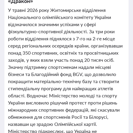
«Дракон»
У травні 2026 року Житомирське відділення
Національного олімпійського комітету України
відзначилося значними успіхами у сфері
фізкультурно-спортивної діяльності. За три роки
роботи відділення піднялося з 7-го на 2-ге місце
серед регіональних осередків країни, організувавши
понад 350 спортивних, освітніх та просвітницьких
заходів, у яких взяли участь понад 20 тисяч осіб.
Значну підтримку спортсменам надали місцеві
бізнеси та Благодійний фонд BGV, що дозволило
покращити матеріально-технічну базу та створити
стипендіальну програму для найкращих атлетів
області. Водночас Міністерство молоді та спорту
України висловило рішучий протест проти рішень
міжнародних спортивних федерацій, які скасували
обмеження для спортсменів Росії та Білорусі,
назвавши це зрадою Олімпійської хартії.
Міністерство підкреслює, що Україна не