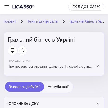
ВХІД ДО LIGA360
Головна
Теми в центрі уваги
Гральний бізнес в Україні
Гральний бізнес в Україні
ПРО ЩО ТЕМА:
Про правове регулювання діяльності у сфері азартних
ігор в Україні, що включає ліцензування,
оподаткування, моніторинг та обмеження доступу, та
реальні кейси
Головне за добу (AI)
Усі публікації
ГОЛОВНЕ ЗА ДОБУ