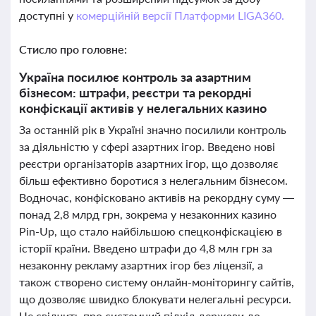
доступні у
комерційній версії Платформи LIGA360.
Стисло про головне:
Україна посилює контроль за азартним
бізнесом: штрафи, реєстри та рекордні
конфіскації активів у нелегальних казино
За останній рік в Україні значно посилили контроль
за діяльністю у сфері азартних ігор. Введено нові
реєстри організаторів азартних ігор, що дозволяє
більш ефективно боротися з нелегальним бізнесом.
Водночас, конфісковано активів на рекордну суму —
понад 2,8 млрд грн, зокрема у незаконних казино
Pin-Up, що стало найбільшою спецконфіскацією в
історії країни. Введено штрафи до 4,8 млн грн за
незаконну рекламу азартних ігор без ліцензії, а
також створено систему онлайн-моніторингу сайтів,
що дозволяє швидко блокувати нелегальні ресурси.
Це свідчить про системний підхід держави до