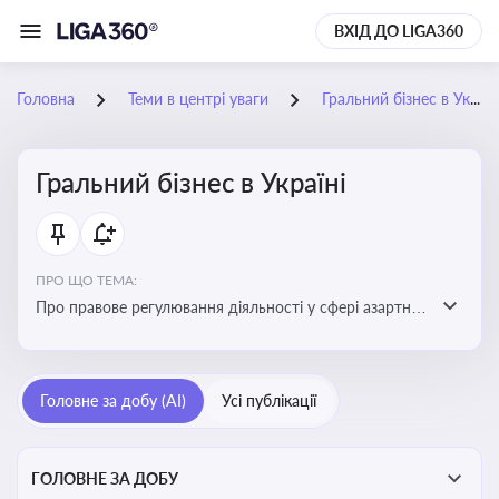
ВХІД ДО LIGA360
Головна
Теми в центрі уваги
Гральний бізнес в Україні
Гральний бізнес в Україні
ПРО ЩО ТЕМА:
Про правове регулювання діяльності у сфері азартних
ігор в Україні, що включає ліцензування,
оподаткування, моніторинг та обмеження доступу, та
реальні кейси
Головне за добу (AI)
Усі публікації
ГОЛОВНЕ ЗА ДОБУ