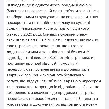
надходять до бюджету через юридичні лазівки.
Власники таких компаній мають зв’язки з освітніми
та оборонними структурами, що викликає питання
прозорості та потенційного впливу на суміжні
сфери. Незважаючи на легалізацію грального
бізнесу у 2020 році, близько половини ринку
залишається в тіні, а більшість нелегальних казино
мають російське походження, що створює
додаткові ризики для національної безпеки. У
відповідь на ці виклики Кабінет міністрів ухвалив
постанову про нові ліцензійні умови, які
передбачають посилені вимоги до операторів
азартних ігор. Вони включають бездоганну
репутацію, відсутність зв’язків із країною-агресором
та впровадження принципів відповідальної гри, що
забороняють заохочення до продовження гри та
передбачають самообмеження гравців. Ліцензіати
мають подати документи про відповідність новим