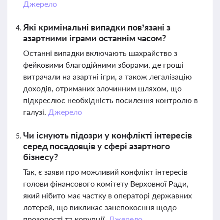
Джерело
Які кримінальні випадки пов’язані з
азартними іграми останнім часом?
Останні випадки включають шахрайство з
фейковими благодійними зборами, де гроші
витрачали на азартні ігри, а також легалізацію
доходів, отриманих злочинним шляхом, що
підкреслює необхідність посилення контролю в
галузі.
Джерело
Чи існують підозри у конфлікті інтересів
серед посадовців у сфері азартного
бізнесу?
Так, є заяви про можливий конфлікт інтересів
голови фінансового комітету Верховної Ради,
який нібито має частку в операторі державних
лотерей, що викликає занепокоєння щодо
прозорості та корупції.
Джерело