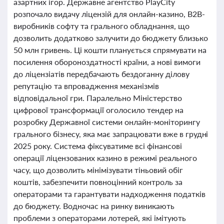
азартних ігор. Державне агентство PlayCity
розпочало видачу ліцензій для онлайн-казино, B2B-
виробників софту та грального обладнання, що
дозволить додатково залучити до бюджету близько
50 млн гривень. Ці кошти планується спрямувати на
посилення обороноздатності країни, а нові вимоги
до ліцензіатів передбачають бездоганну ділову
репутацію та впровадження механізмів
відповідальної гри. Паралельно Міністерство
цифрової трансформації оголосило тендер на
розробку Державної системи онлайн-моніторингу
грального бізнесу, яка має запрацювати вже в грудні
2025 року. Система фіксуватиме всі фінансові
операції ліцензованих казино в режимі реального
часу, що дозволить мінімізувати тіньовий обіг
коштів, забезпечити повноцінний контроль за
операторами та гарантувати надходження податків
до бюджету. Водночас на ринку виникають
проблеми з операторами лотерей, які імітують