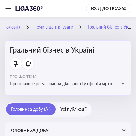
ВХІД ДО LIGA360
Головна
Теми в центрі уваги
Гральний бізнес в Україні
Гральний бізнес в Україні
ПРО ЩО ТЕМА:
Про правове регулювання діяльності у сфері азартних
ігор в Україні, що включає ліцензування,
оподаткування, моніторинг та обмеження доступу, та
реальні кейси
Головне за добу (AI)
Усі публікації
ГОЛОВНЕ ЗА ДОБУ