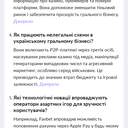
інформацію про казино, букмекерів та покерні
платформи. Вона допоможе зменшити тіньовий
ринок і забезпечити прозорість грального бізнесу.
Джерело
Як працюють нелегальні схеми в
українському гральному бізнесі?
Вони включають P2P-платежі через третіх осіб,
маскування реклами казино під медіа, маніпуляції
генераторами випадкових чисел та агресивний
маркетинг, особливо серед військових. Це
призводить до значних втрат бюджету та ігрової
залежності.
Джерело
Які технологічні новації впроваджують
оператори азартних ігор для зручності
користувачів?
Наприклад, Favbet впровадив можливість
поповнення рахунку через Apple Pay у будь-якому