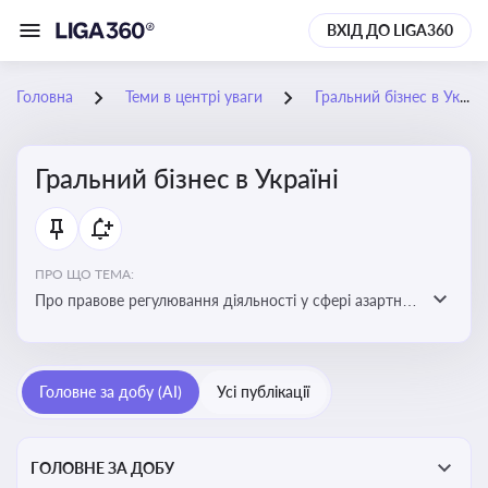
ВХІД ДО LIGA360
Головна
Теми в центрі уваги
Гральний бізнес в Україні
Гральний бізнес в Україні
ПРО ЩО ТЕМА:
Про правове регулювання діяльності у сфері азартних
ігор в Україні, що включає ліцензування,
оподаткування, моніторинг та обмеження доступу, та
реальні кейси
Головне за добу (AI)
Усі публікації
ГОЛОВНЕ ЗА ДОБУ