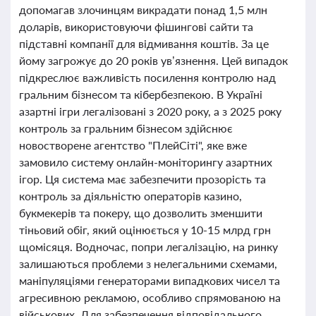
допомагав злочинцям викрадати понад 1,5 млн
доларів, використовуючи фішингові сайти та
підставні компанії для відмивання коштів. За це
йому загрожує до 20 років ув’язнення. Цей випадок
підкреслює важливість посилення контролю над
гральним бізнесом та кібербезпекою. В Україні
азартні ігри легалізовані з 2020 року, а з 2025 року
контроль за гральним бізнесом здійснює
новостворене агентство "ПлейСіті", яке вже
замовило систему онлайн-моніторингу азартних
ігор. Ця система має забезпечити прозорість та
контроль за діяльністю операторів казино,
букмекерів та покеру, що дозволить зменшити
тіньовий обіг, який оцінюється у 10-15 млрд грн
щомісяця. Водночас, попри легалізацію, на ринку
залишаються проблеми з нелегальними схемами,
маніпуляціями генераторами випадкових чисел та
агресивною рекламою, особливо спрямованою на
військових. Для забезпечення відповідального