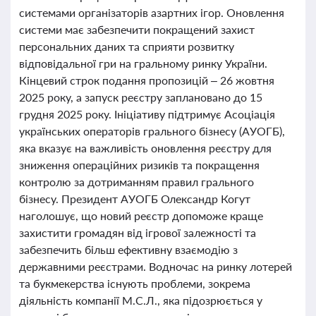
системами організаторів азартних ігор. Оновлення
системи має забезпечити покращений захист
персональних даних та сприяти розвитку
відповідальної гри на гральному ринку України.
Кінцевий строк подання пропозицій – 26 жовтня
2025 року, а запуск реєстру заплановано до 15
грудня 2025 року. Ініціативу підтримує Асоціація
українських операторів грального бізнесу (АУОГБ),
яка вказує на важливість оновлення реєстру для
зниження операційних ризиків та покращення
контролю за дотриманням правил грального
бізнесу. Президент АУОГБ Олександр Когут
наголошує, що новий реєстр допоможе краще
захистити громадян від ігрової залежності та
забезпечить більш ефективну взаємодію з
державними реєстрами. Водночас на ринку лотерей
та букмекерства існують проблеми, зокрема
діяльність компанії М.С.Л., яка підозрюється у