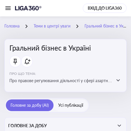
ВХІД ДО LIGA360
Головна
Теми в центрі уваги
Гральний бізнес в Україні
Гральний бізнес в Україні
ПРО ЩО ТЕМА:
Про правове регулювання діяльності у сфері азартних
ігор в Україні, що включає ліцензування,
оподаткування, моніторинг та обмеження доступу, та
реальні кейси
Головне за добу (AI)
Усі публікації
ГОЛОВНЕ ЗА ДОБУ