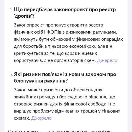
Що передбачає законопроєкт про реєстр
'дропів'?
Законопроєкт пропонує створити реєстр
фізичних осіб і ФОПів з ризиковими рахунками,
які можуть бути обмежені у фінансових операціях
для боротьби з тіньовою економікою, але він
критикується за те, що карає кінцевих
користувачів, а не організаторів схем.
Джерело
Які ризики пов'язані з новим законом про
блокування рахунків?
Закон може призвести до обмежень для
звичайних громадян без судового рішення, що
створює ризики для їх фінансової свободи і не
вирішує проблему відмивання грошей у тіньових
схемах.
Джерело
Кожне з питань — це короткий підсумок змісту