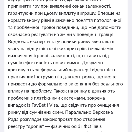
припиняти гру при виявленні ознак залежності,
гарантуючи при цьому виплату виграшу. Вперше на
нормативному рівні визначено поняття патологічної
та проблемної ігрової поведінки, що має допомогти
своєчасно реагувати на зміни у поведінці гравця.
Водночас експерти та учасники ринку звертають
увагу на відсутність чітких критеріїв і механізмів
визначення ігрової залежності, що ставить під
сумнів ефективність нових вимог. Документ
критикують за формальний характер і відсутність
практичних інструментів для контролю, що може
призвести до формального виконання без реального
впливу на проблему. Також на ринку відзначають
проблеми з платіжними системами, зокрема
випадок із FavBet і Visa, що свідчить про очищення
ринку від сумнівних схем. Паралельно Верховна
Рада розглядає законопроєкт про створення
реєстру "дропів" — фізичних осіб і ФОПів з