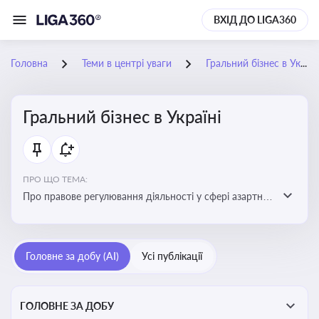
ВХІД ДО LIGA360
Головна
Теми в центрі уваги
Гральний бізнес в Україні
Гральний бізнес в Україні
ПРО ЩО ТЕМА:
Про правове регулювання діяльності у сфері азартних
ігор в Україні, що включає ліцензування,
оподаткування, моніторинг та обмеження доступу, та
реальні кейси
Головне за добу (AI)
Усі публікації
ГОЛОВНЕ ЗА ДОБУ