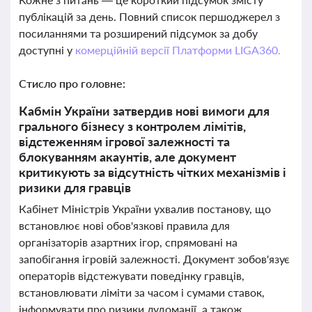
публікацій за день. Повний список першоджерел з
посиланнями та розширений підсумок за добу
доступні у
комерційній версії Платформи LIGA360.
Стисло про головне:
Кабмін України затвердив нові вимоги для
грального бізнесу з контролем лімітів,
відстеженням ігрової залежності та
блокуванням акаунтів, але документ
критикують за відсутність чітких механізмів і
ризики для гравців
Кабінет Міністрів України ухвалив постанову, що
встановлює нові обов'язкові правила для
організаторів азартних ігор, спрямовані на
запобігання ігровій залежності. Документ зобов'язує
операторів відстежувати поведінку гравців,
встановлювати ліміти за часом і сумами ставок,
інформувати про ризики лудоманії, а також