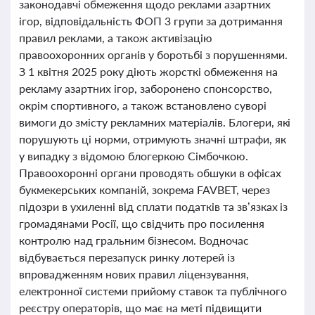
законодавчі обмеження щодо реклами азартних
ігор, відповідальність ФОП 3 групи за дотримання
правил реклами, а також активізацію
правоохоронних органів у боротьбі з порушеннями.
З 1 квітня 2025 року діють жорсткі обмеження на
рекламу азартних ігор, заборонено спонсорство,
окрім спортивного, а також встановлено суворі
вимоги до змісту рекламних матеріалів. Блогери, які
порушують ці норми, отримують значні штрафи, як
у випадку з відомою блогеркою Сімбочкою.
Правоохоронні органи проводять обшуки в офісах
букмекерських компаній, зокрема FAVBET, через
підозри в ухиленні від сплати податків та зв’язках із
громадянами Росії, що свідчить про посилення
контролю над гральним бізнесом. Водночас
відбувається перезапуск ринку лотерей із
впровадженням нових правил ліцензування,
електронної системи прийому ставок та публічного
реєстру операторів, що має на меті підвищити