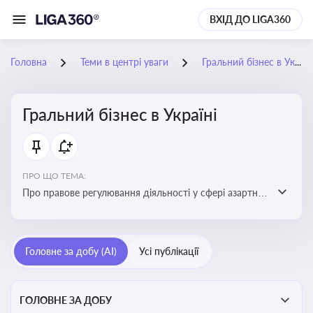
ВХІД ДО LIGA360
Головна
Теми в центрі уваги
Гральний бізнес в Україні
Гральний бізнес в Україні
ПРО ЩО ТЕМА:
Про правове регулювання діяльності у сфері азартних
ігор в Україні, що включає ліцензування,
оподаткування, моніторинг та обмеження доступу, та
реальні кейси
Головне за добу (AI)
Усі публікації
ГОЛОВНЕ ЗА ДОБУ