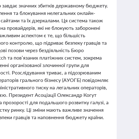
що завдає значних збитків державному бюджету.
лення та блокування нелегальних онлайн-
 сайтами та їх дзеркалами. Ця система також
на провайдерів, які не блокують заборонені
Важливим аспектом є те, що більшість
ого контролю, що підриває безпеку гравців та
ові позови через бездіяльність Бюро
tch та пов’язаних платіжних систем, зокрема
енні організованої злочинної групи для
ості. Розслідування триває, а підозрюваним
ераторів грального бізнесу (АУОГБ) повідомляє
іністративного тиску на легальних операторів,
ією. Президент Асоціації Олександр Когут
а прозорості для подальшого розвитку галузі, а
астку ринку. Ці зміни мають важливе значення
безпеки гравців та наповнення бюджету країни.