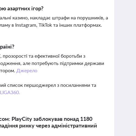
ю азартних ігор?
альні казино, накладає штрафи на порушників, а
аму в Instagram, TikTok та інших платформах.
раїні?
, прозорості та ефективної боротьби з
дходження, але потребують підтримки держави
ектором.
Джерело
вний список першоджерел з посиланнями та
 LIGA360.
сом: PlayCity заблокував понад 1180
падіння ринку через адміністративний