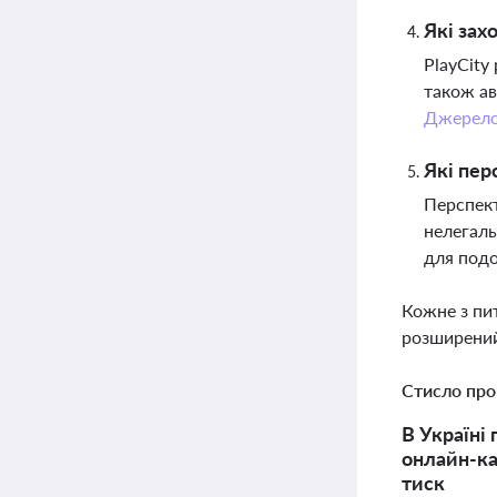
Які зах
PlayCity
також ав
Джерел
Які пер
Перспект
нелегаль
для подо
Кожне з пи
розширений
Стисло про
В Україні
онлайн-ка
тиск