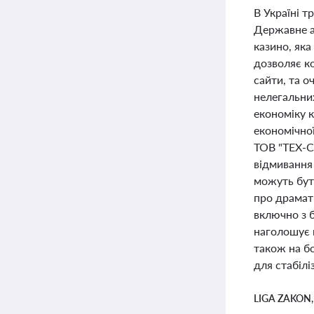
В Україні 
Державне а
казино, яка
дозволяє ко
сайти, та о
нелегальни
економіку к
економічної
ТОВ "ТЕХ-СО
відмивання 
можуть бут
про драмати
включно з 
наголошує н
також на бо
для стабілі
LIGA ZAKON