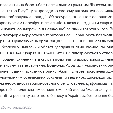
триває активна боротьба з нелегальним гральним бізнесом, 
гентство PlayCity запровадило систему автоматичного вияв
 вже заблокувала понад 1180 ресурсів, включно з основними
ристувачам перевіряти легальність казино, подавати скарги 
чищувати соцмережі від незаконної реклами азартних ігор. 
х платформ керуються з території Росії і працюють без жодн
раїни. Правозахисна організація "НОН-СТОП" ініціювала суд
 безпеки у Львівській області у справі онлайн-казино PariMa
ФТ АТЛАС" (зараз ТОВ "АйТіБіт"), які підозрюються у створ
грошей, ухилення від сплати податків та шахрайської діяльн
и висунуті звинувачення. Водночас Асоціація українських оп
чне падіння показників ринку I-Gaming через посилення адм
блокуванням банківських рахунків та медійною дискредитац
а необхідності збалансованого регулювання, цифровізації т
ротьбі з нелегальним сегментом, який досі займає значну ч
зації та розвитку азартного бізнесу в Україні, забезпечення 
,
26 листопада 2025