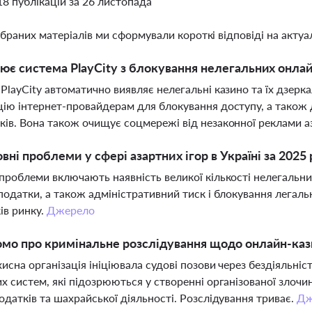
18 публікацій за 26 листопада
ібраних матеріалів ми сформували короткі відповіді на актуал
ює система PlayCity з блокування нелегальних онла
PlayCity автоматично виявляє нелегальні казино та їх дзеркал
ію інтернет-провайдерам для блокування доступу, а також 
ів. Вона також очищує соцмережі від незаконної реклами а
овні проблеми у сфері азартних ігор в Україні за 2025 
проблеми включають наявність великої кількості нелегальни
податки, а також адміністративний тиск і блокування легал
ів ринку.
Джерело
мо про кримінальне розслідування щодо онлайн-каз
исна організація ініціювала судові позови через бездіяльніст
х систем, які підозрюються у створенні організованої злочи
одатків та шахрайської діяльності. Розслідування триває.
Дж