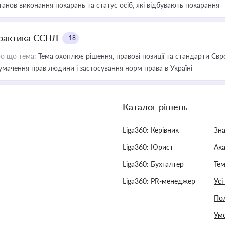
танов виконання покарань та статус осіб, які відбувають покарання
рактика ЄСПЛ
+18
о що тема:
Тема охоплює рішення, правові позиції та стандарти Євр
умачення прав людини і застосування норм права в Україні
Каталог рішень
Liga360: Керівник
Зн
Liga360: Юрист
Ак
Liga360: Бухгалтер
Тем
Liga360: PR-менеджер
Усі
Пол
Умо