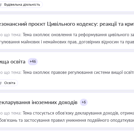
Будівельна діяльність
езонансний проєкт Цивільного кодексу: реакції та кр
о що тема:
Тема охоплює оновлення та реформування цивільного за
гулювання майнових і немайнових прав, договірних відносин та прав
ища освіта
+46
о що тема:
Тема охоплює правове регулювання системи вищої освіти, о
Освіта
екларування іноземних доходів
+6
о що тема:
Тема стосується обов’язку декларування доходів, отрим
бов’язань та застосування правил уникнення подвійного оподаткува