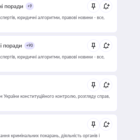
ні поради
+9
пертів, юридичні алгоритми, правові новини - все,
ні поради
+90
пертів, юридичні алгоритми, правові новини - все,
 України конституційного контролю, розгляду справ,
ння кримінальних покарань, діяльність органів і