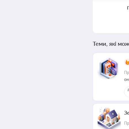
Теми, які мож
Пр
он
З
Пр