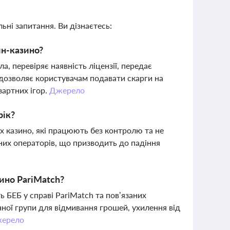
ьні запитання. Ви дізнаєтесь:
йн-казино?
а, перевіряє наявність ліцензії, передає
дозволяє користувачам подавати скарги на
зартних ігор.
Джерело
рік?
х казино, які працюють без контролю та не
ьних операторів, що призводить до падіння
ино PariMatch?
ь БЕБ у справі PariMatch та пов’язаних
нної групи для відмивання грошей, ухилення від
ерело