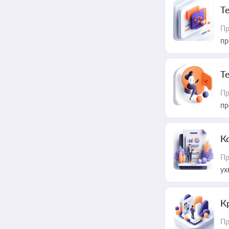
T
Пр
пр
T
Пр
пр
К
Пр
ух
К
Пр