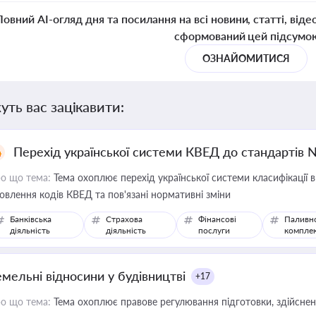
Повний AI-огляд дня та посилання на всі новини, статті, віде
сформований цей підсумо
ОЗНАЙОМИТИСЯ
уть вас зацікавити:
Перехід української системи КВЕД до стандартів 
о що тема:
Тема охоплює перехід української системи класифікації в
овлення кодів КВЕД та пов'язані нормативні зміни
Банківська
Страхова
Фінансові
Паливн
діяльність
діяльність
послуги
компле
емельні відносини у будівництві
+17
о що тема:
Тема охоплює правове регулювання підготовки, здійсненн