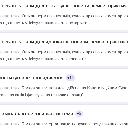
elegram канали для нотаріусів: новини, кейси, практич
о що тема:
Огляди нормативних змін, судова практика, коментарі екс
о що пишуть у Telegram каналах для нотаріусів
elegram канали для адвокатів: новини, кейси, практич
о що тема:
Огляди нормативних змін, судова практика, коментарі екс
о що пишуть у Telegram каналах для адвокатів
онституційне провадження
+12
о що тема:
Тема охоплює порядок здійснення Конституційним Судом
валення актів і формування правових позицій
римінально-виконавча система
+5
о що тема:
Тема охоплює організацію та правове регулювання викона