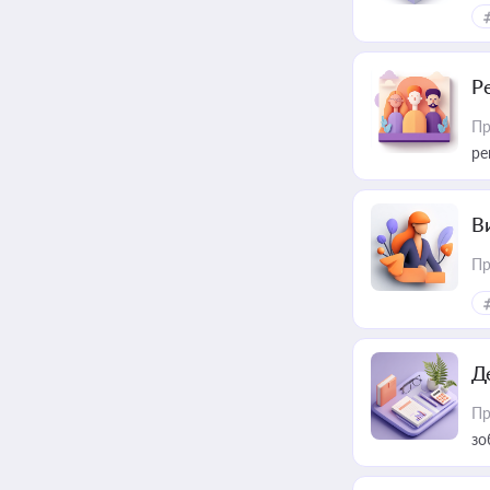
Р
Пр
ре
В
Пр
Д
Пр
зо