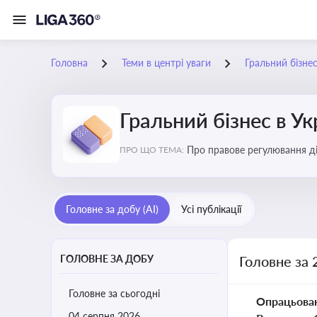
Головна
Теми в центрі уваги
Гральний бізнес
Гральний бізнес в Ук
Про правове регулювання ді
ПРО ЩО ТЕМА:
доступу, та реальні кейси
Головне за добу (AI)
Усі публікації
ГОЛОВНЕ ЗА ДОБУ
Головне за 
Головне за сьогодні
Опрацьова
04 серпня 2026