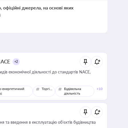
о, офіційні джерела, на основі яких
к
NACE
+2
идів економічної діяльності до стандартів NACE,
о-енергетичний
Торгівля
Будівельна
+10
кс
діяльність
я та введення в експлуатацію об’єктів будівництва