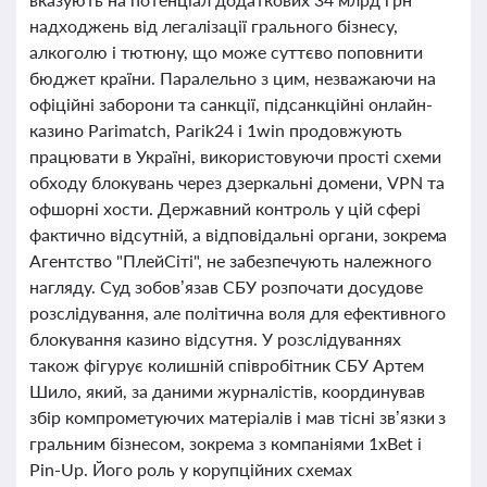
надходжень від легалізації грального бізнесу,
алкоголю і тютюну, що може суттєво поповнити
бюджет країни. Паралельно з цим, незважаючи на
офіційні заборони та санкції, підсанкційні онлайн-
казино Parimatch, Parik24 і 1win продовжують
працювати в Україні, використовуючи прості схеми
обходу блокувань через дзеркальні домени, VPN та
офшорні хости. Державний контроль у цій сфері
фактично відсутній, а відповідальні органи, зокрема
Агентство "ПлейСіті", не забезпечують належного
нагляду. Суд зобов’язав СБУ розпочати досудове
розслідування, але політична воля для ефективного
блокування казино відсутня. У розслідуваннях
також фігурує колишній співробітник СБУ Артем
Шило, який, за даними журналістів, координував
збір компрометуючих матеріалів і мав тісні зв’язки з
гральним бізнесом, зокрема з компаніями 1xBet і
Pin-Up. Його роль у корупційних схемах