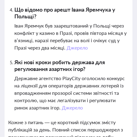
Що відомо про арешт Івана Яремчука у
Польщі?
Іван Яремчук був заарештований у Польщі через
конфлікт у казино в Празі, провів півтора місяця у
в’язниці, наразі перебуває на волі і очікує суд у
Празі через два місяці.
Джерело
Які нові кроки робить держава для
регулювання азартних ігор?
Державне агентство PlayCity оголосило конкурс
на ліцензії для операторів державних лотерей із
впровадженням прозорої системи звітності та
контролю, що має легалізувати і регулювати
ринок азартних ігор.
Джерело
Кожне з питань — це короткий підсумок змісту
публікацій за день. Повний список першоджерел з
посиланнями та розширений підсумок за добу