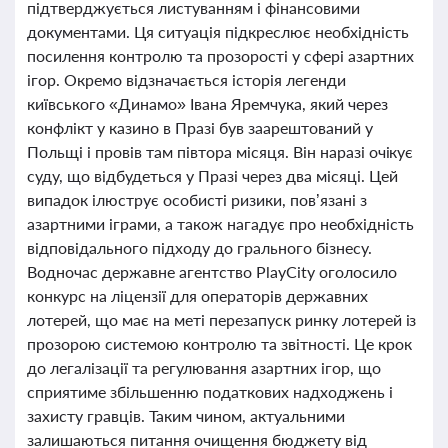
підтверджується листуванням і фінансовими
документами. Ця ситуація підкреслює необхідність
посилення контролю та прозорості у сфері азартних
ігор. Окремо відзначається історія легенди
київського «Динамо» Івана Яремчука, який через
конфлікт у казино в Празі був заарештований у
Польщі і провів там півтора місяця. Він наразі очікує
суду, що відбудеться у Празі через два місяці. Цей
випадок ілюструє особисті ризики, пов’язані з
азартними іграми, а також нагадує про необхідність
відповідального підходу до грального бізнесу.
Водночас державне агентство PlayCity оголосило
конкурс на ліцензії для операторів державних
лотерей, що має на меті перезапуск ринку лотерей із
прозорою системою контролю та звітності. Це крок
до легалізації та регулювання азартних ігор, що
сприятиме збільшенню податкових надходжень і
захисту гравців. Таким чином, актуальними
залишаються питання очищення бюджету від