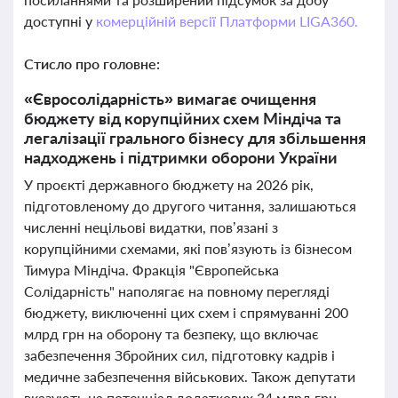
доступні у
комерційній версії Платформи LIGA360.
Стисло про головне:
«Євросолідарність» вимагає очищення
бюджету від корупційних схем Міндіча та
легалізації грального бізнесу для збільшення
надходжень і підтримки оборони України
У проєкті державного бюджету на 2026 рік,
підготовленому до другого читання, залишаються
численні нецільові видатки, пов’язані з
корупційними схемами, які пов’язують із бізнесом
Тимура Міндіча. Фракція "Європейська
Солідарність" наполягає на повному перегляді
бюджету, виключенні цих схем і спрямуванні 200
млрд грн на оборону та безпеку, що включає
забезпечення Збройних сил, підготовку кадрів і
медичне забезпечення військових. Також депутати
вказують на потенціал додаткових 34 млрд грн