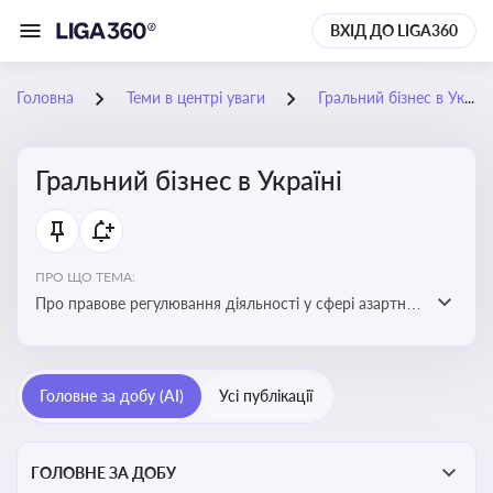
ВХІД ДО LIGA360
Головна
Теми в центрі уваги
Гральний бізнес в Україні
Гральний бізнес в Україні
ПРО ЩО ТЕМА:
Про правове регулювання діяльності у сфері азартних
ігор в Україні, що включає ліцензування,
оподаткування, моніторинг та обмеження доступу, та
реальні кейси
Головне за добу (AI)
Усі публікації
ГОЛОВНЕ ЗА ДОБУ