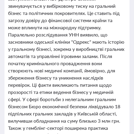
звинувачується у вибірковому тиску на гральний
бізнес та політичних покровителях. Це ставить під
загрозу довіру до фінансової системи країни та
може вплинути на міжнародну підтримку.
Паралельно розслідування УНН виявило, що
засновники одеської клініки "Одрекс" мають історію
у гральному бізнесі, зокрема у виробництві гральних
автоматів та управлінні ігровими залами. Після
початку кримінального провадження вони
створюють нові медичні компанії, ймовірно, для
збереження бізнесу та уникнення наслідків
перевірок. Ці факти викликають питання щодо
прозорості та етики ведення бізнесу у медичній
сфері. У сфері боротьби з нелегальним гральним
бізнесом Бюро економічної безпеки ліквідувало 18
підпільних гральних закладів у Київській області,
вилучивши обладнання на суму близько 3 млн грн.
Також у гемблінг-секторі поширена практика