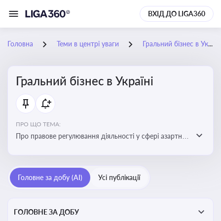
ВХІД ДО LIGA360
Головна
Теми в центрі уваги
Гральний бізнес в Україні
Гральний бізнес в Україні
ПРО ЩО ТЕМА:
Про правове регулювання діяльності у сфері азартних
ігор в Україні, що включає ліцензування,
оподаткування, моніторинг та обмеження доступу, та
реальні кейси
Головне за добу (AI)
Усі публікації
ГОЛОВНЕ ЗА ДОБУ