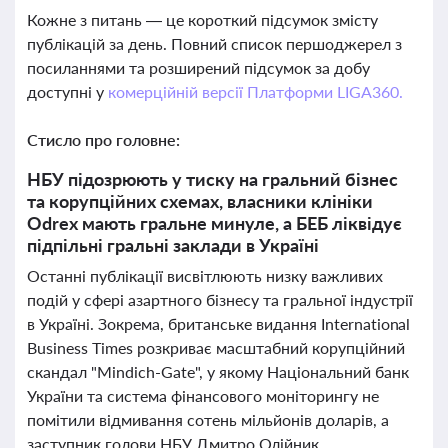
Кожне з питань — це короткий підсумок змісту
публікацій за день. Повний список першоджерел з
посиланнями та розширений підсумок за добу
доступні у
комерційній версії Платформи LIGA360.
Стисло про головне:
НБУ підозрюють у тиску на гральний бізнес
та корупційних схемах, власники клініки
Odrex мають гральне минуле, а БЕБ ліквідує
підпільні гральні заклади в Україні
Останні публікації висвітлюють низку важливих
подій у сфері азартного бізнесу та гральної індустрії
в Україні. Зокрема, британське видання International
Business Times розкриває масштабний корупційний
скандал "Mindich-Gate", у якому Національний банк
України та система фінансового моніторингу не
помітили відмивання сотень мільйонів доларів, а
заступник голови НБУ Дмитро Олійник