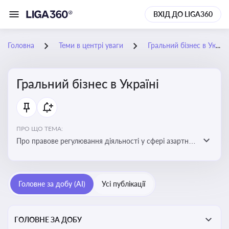
ВХІД ДО LIGA360
Головна
Теми в центрі уваги
Гральний бізнес в Україні
Гральний бізнес в Україні
ПРО ЩО ТЕМА:
Про правове регулювання діяльності у сфері азартних
ігор в Україні, що включає ліцензування,
оподаткування, моніторинг та обмеження доступу, та
реальні кейси
Головне за добу (AI)
Усі публікації
ГОЛОВНЕ ЗА ДОБУ