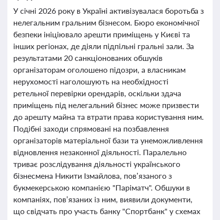
У січні 2026 року в Україні активізувалася боротьба з
нелегальним гральним бізнесом. Бюро економічної
безпеки ініціювало арешти приміщень у Києві та
інших регіонах, де діяли підпільні гральні зали. За
результатами 20 санкціонованих обшуків
організаторам оголошено підозри, а власникам
нерухомості наголошують на необхідності
ретельної перевірки орендарів, оскільки здача
приміщень під нелегальний бізнес може призвести
до арешту майна та втрати права користування ним.
Подібні заходи спрямовані на позбавлення
організаторів матеріальної бази та унеможливлення
відновлення незаконної діяльності. Паралельно
триває розслідування діяльності українського
бізнесмена Никити Ізмайлова, пов’язаного з
букмекерською компанією "Паріматч". Обшуки в
компаніях, пов’язаних із ним, виявили документи,
що свідчать про участь банку "Спортбанк" у схемах