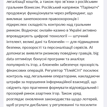
легалізації коштів, а також про зв’язки з російським
гральним бізнесом. Російський напрямок "Паріматч"
продовжує функціонувати через ребрендинг, що
викликає занепокоєння правоохоронців і
підкреслює складність контролю над гральним
ринком. Водночас онлайн-казино в Україні активно
впроваджують цифрові технології — штучний
інтелект, великі дані та блокчейн — для підвищення
безпеки, прозорості та персоналізації сервісів. AI
допомагає виявляти ризикову поведінку гравців, big
data оптимізує бонусні програми та аналізує
популярність ігор, а блокчейн забезпечує прозорість
фінансових операцій. Регулятор "ПлейСіті" посилює
контроль над легальними операторами, накладаючи
штрафи за порушення інформаційної взаємодії, що
свідчить про прагнення формувати відповідальний і
прозорий ринок азартних ігор. Також уряд
розглядає оновлення законодавства щодо лотерей,
щоб усунути дисбаланс у регулюванні та посилити