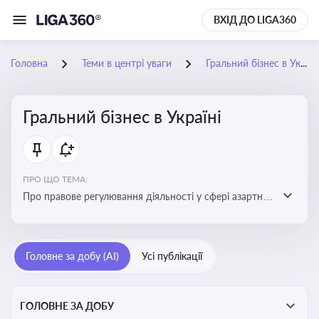
ВХІД ДО LIGA360
Головна
Теми в центрі уваги
Гральний бізнес в Україні
Гральний бізнес в Україні
ПРО ЩО ТЕМА:
Про правове регулювання діяльності у сфері азартних
ігор в Україні, що включає ліцензування,
оподаткування, моніторинг та обмеження доступу, та
реальні кейси
Головне за добу (AI)
Усі публікації
ГОЛОВНЕ ЗА ДОБУ