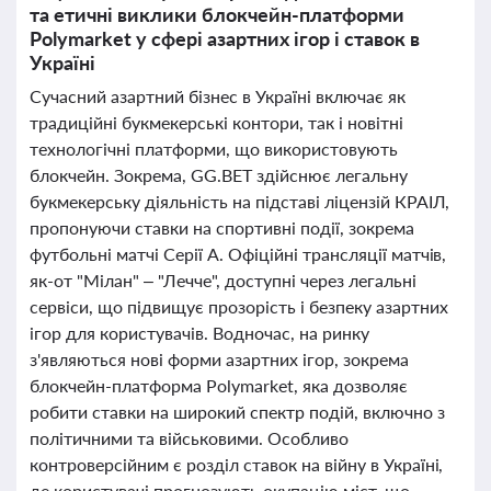
та етичні виклики блокчейн-платформи
Polymarket у сфері азартних ігор і ставок в
Україні
Сучасний азартний бізнес в Україні включає як
традиційні букмекерські контори, так і новітні
технологічні платформи, що використовують
блокчейн. Зокрема, GG.BET здійснює легальну
букмекерську діяльність на підставі ліцензій КРАІЛ,
пропонуючи ставки на спортивні події, зокрема
футбольні матчі Серії А. Офіційні трансляції матчів,
як-от "Мілан" – "Лечче", доступні через легальні
сервіси, що підвищує прозорість і безпеку азартних
ігор для користувачів. Водночас, на ринку
з'являються нові форми азартних ігор, зокрема
блокчейн-платформа Polymarket, яка дозволяє
робити ставки на широкий спектр подій, включно з
політичними та військовими. Особливо
контроверсійним є розділ ставок на війну в Україні,
де користувачі прогнозують окупацію міст, що