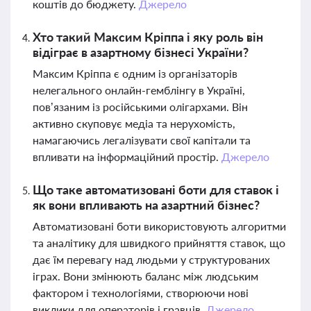
коштів до бюджету.
Джерело
Хто такий Максим Кріппа і яку роль він
відіграє в азартному бізнесі України?
Максим Кріппа є одним із організаторів
нелегального онлайн-гемблінгу в Україні,
пов’язаним із російськими олігархами. Він
активно скуповує медіа та нерухомість,
намагаючись легалізувати свої капітали та
впливати на інформаційний простір.
Джерело
Що таке автоматизовані боти для ставок і
як вони впливають на азартний бізнес?
Автоматизовані боти використовують алгоритми
та аналітику для швидкого прийняття ставок, що
дає їм перевагу над людьми у структурованих
іграх. Вони змінюють баланс між людським
фактором і технологіями, створюючи нові
виклики для операторів і гравців.
Джерело