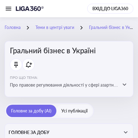
ВХІД ДО LIGA360
Головна
Теми в центрі уваги
Гральний бізнес в Україні
Гральний бізнес в Україні
ПРО ЩО ТЕМА:
Про правове регулювання діяльності у сфері азартних
ігор в Україні, що включає ліцензування,
оподаткування, моніторинг та обмеження доступу, та
реальні кейси
Головне за добу (AI)
Усі публікації
ГОЛОВНЕ ЗА ДОБУ