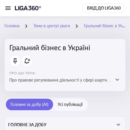
ВХІД ДО LIGA360
Головна
Теми в центрі уваги
Гральний бізнес в Україні
Гральний бізнес в Україні
ПРО ЩО ТЕМА:
Про правове регулювання діяльності у сфері азартних
ігор в Україні, що включає ліцензування,
оподаткування, моніторинг та обмеження доступу, та
реальні кейси
Головне за добу (AI)
Усі публікації
ГОЛОВНЕ ЗА ДОБУ