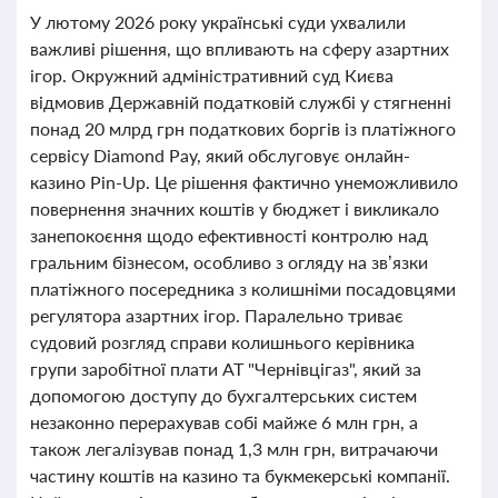
У лютому 2026 року українські суди ухвалили
важливі рішення, що впливають на сферу азартних
ігор. Окружний адміністративний суд Києва
відмовив Державній податковій службі у стягненні
понад 20 млрд грн податкових боргів із платіжного
сервісу Diamond Pay, який обслуговує онлайн-
казино Pin-Up. Це рішення фактично унеможливило
повернення значних коштів у бюджет і викликало
занепокоєння щодо ефективності контролю над
гральним бізнесом, особливо з огляду на зв’язки
платіжного посередника з колишніми посадовцями
регулятора азартних ігор. Паралельно триває
судовий розгляд справи колишнього керівника
групи заробітної плати АТ "Чернівцігаз", який за
допомогою доступу до бухгалтерських систем
незаконно перерахував собі майже 6 млн грн, а
також легалізував понад 1,3 млн грн, витрачаючи
частину коштів на казино та букмекерські компанії.