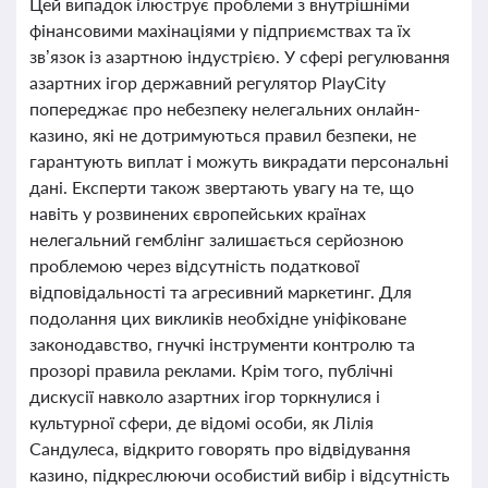
Цей випадок ілюструє проблеми з внутрішніми
фінансовими махінаціями у підприємствах та їх
зв’язок із азартною індустрією. У сфері регулювання
азартних ігор державний регулятор PlayCity
попереджає про небезпеку нелегальних онлайн-
казино, які не дотримуються правил безпеки, не
гарантують виплат і можуть викрадати персональні
дані. Експерти також звертають увагу на те, що
навіть у розвинених європейських країнах
нелегальний гемблінг залишається серйозною
проблемою через відсутність податкової
відповідальності та агресивний маркетинг. Для
подолання цих викликів необхідне уніфіковане
законодавство, гнучкі інструменти контролю та
прозорі правила реклами. Крім того, публічні
дискусії навколо азартних ігор торкнулися і
культурної сфери, де відомі особи, як Лілія
Сандулеса, відкрито говорять про відвідування
казино, підкреслюючи особистий вибір і відсутність