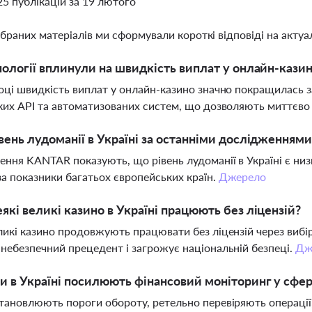
25 публікацій за 19 лютого
ібраних матеріалів ми сформували короткі відповіді на актуал
нології вплинули на швидкість виплат у онлайн-казин
оці швидкість виплат у онлайн-казино значно покращилась за
ких API та автоматизованих систем, що дозволяють миттєво 
вень лудоманії в Україні за останніми дослідженнями
ння KANTAR показують, що рівень лудоманії в Україні є низь
а показники багатьох європейських країн.
Джерело
які великі казино в Україні працюють без ліцензій?
ликі казино продовжують працювати без ліцензій через вибі
небезпечний прецедент і загрожує національній безпеці.
Дж
и в Україні посилюють фінансовий моніторинг у сфері
тановлюють пороги обороту, ретельно перевіряють операції,