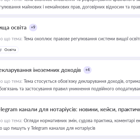
гулювання майнових і немайнових прав, договірних відносин та прав
ища освіта
+9
о що тема:
Тема охоплює правове регулювання системи вищої освіти, о
Освіта
екларування іноземних доходів
+4
о що тема:
Тема стосується обов’язку декларування доходів, отрим
бов’язань та застосування правил уникнення подвійного оподаткува
elegram канали для нотаріусів: новини, кейси, практич
о що тема:
Огляди нормативних змін, судова практика, коментарі екс
о що пишуть у Telegram каналах для нотаріусів