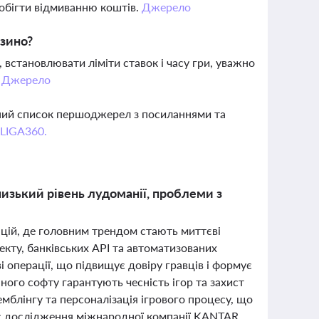
побігти відмиванню коштів.
Джерело
азино?
встановлювати ліміти ставок і часу гри, уважно
.
Джерело
вний список першоджерел з посиланнями та
 LIGA360.
 низький рівень лудоманії, проблеми з
ацій, де головним трендом стають миттєві
екту, банківських API та автоматизованих
 операції, що підвищує довіру гравців і формує
ного софту гарантують чесність ігор та захист
мблінгу та персоналізація ігрового процесу, що
ас дослідження міжнародної компанії KANTAR