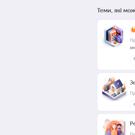
Теми, які мож
Пр
он
З
Пр
Р
Пр