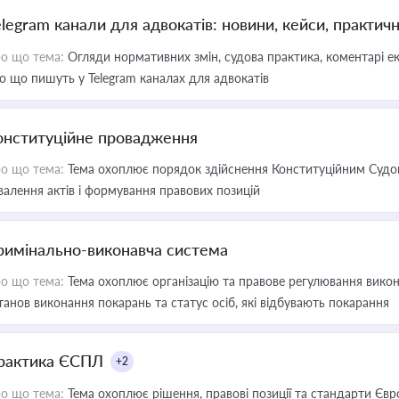
elegram канали для адвокатів: новини, кейси, практич
о що тема:
Огляди нормативних змін, судова практика, коментарі екс
о що пишуть у Telegram каналах для адвокатів
онституційне провадження
о що тема:
Тема охоплює порядок здійснення Конституційним Судом
валення актів і формування правових позицій
римінально-виконавча система
о що тема:
Тема охоплює організацію та правове регулювання викона
танов виконання покарань та статус осіб, які відбувають покарання
рактика ЄСПЛ
+2
о що тема:
Тема охоплює рішення, правові позиції та стандарти Євр