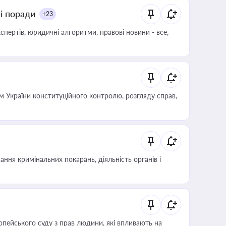
ні поради
+23
пертів, юридичні алгоритми, правові новини - все,
 України конституційного контролю, розгляду справ,
ння кримінальних покарань, діяльність органів і
опейського суду з прав людини, які впливають на