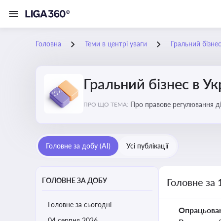
Головна
Теми в центрі уваги
Гральний бізнес
Гральний бізнес в Ук
Про правове регулювання ді
ПРО ЩО ТЕМА:
доступу, та реальні кейси
Головне за добу (AI)
Усі публікації
ГОЛОВНЕ ЗА ДОБУ
Головне за 
Головне за сьогодні
Опрацьова
04 серпня 2026