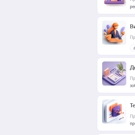
ре
В
Пр
Д
Пр
зо
T
Пр
пр