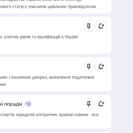
ового статусу учасників цивільних правовідносин
світніх рівнів та кваліфікацій в Україні
аних з іноземних джерел, визначення податкових
ння
ні поради
+2
пертів, юридичні алгоритми, правові новини - все,