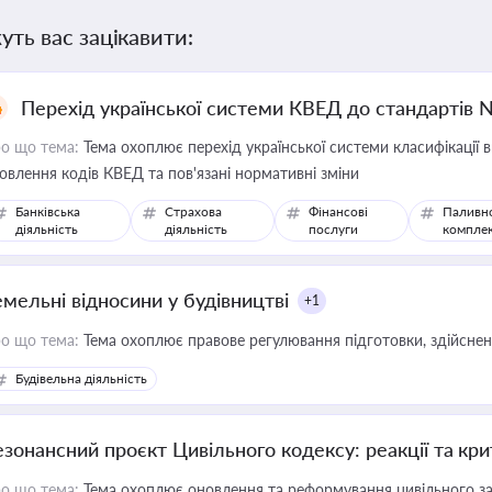
уть вас зацікавити:
Перехід української системи КВЕД до стандартів 
о що тема:
Тема охоплює перехід української системи класифікації в
овлення кодів КВЕД та пов'язані нормативні зміни
Банківська
Страхова
Фінансові
Паливн
діяльність
діяльність
послуги
компле
емельні відносини у будівництві
+1
о що тема:
Тема охоплює правове регулювання підготовки, здійсненн
Будівельна діяльність
езонансний проєкт Цивільного кодексу: реакції та кр
о що тема:
Тема охоплює оновлення та реформування цивільного за