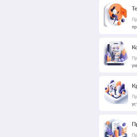
T
Пр
пр
К
Пр
ух
К
Пр
ус
П
Пр