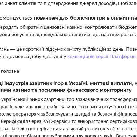
я анкет клієнтів та підтвердження джерел доходів, щоб за
мендується новачкам для безпечної гри в онлайн-к
 радять обирати ліцензовані казино, контролювати бюджет, 
мови бонусів та відповідально ставитися до азартних розваг
тань — це короткий підсумок змісту публікацій за день. По
 підсумок за добу доступні у
комерційній версії Платформи
 головне:
і індустрія азартних ігор в Україні: миттєві виплати,
ими казино та посилення фінансового моніторингу
 український ринок азартних ігор зазнає значних трансформ
рашів у легальних онлайн-казино. Інтеграція штучного інтел
оляє операторам забезпечувати швидкі та безпечні фінансові
 Верифікація через KYC-сервіси та використання сертифікова
тва. Також спостерігається активний розвиток мобільного ге
ртні розваги більш привабливими для користувачів. Водноч