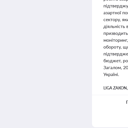
підтверджую
азартної по
сектору, як
діяльність 
призводить
моніторинг,
обороту, щ
підтвердже
бюджет, роз
Загалом, 20
Україні.
LIGA ZAKON