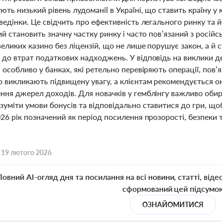
ть низький рівень лудоманії в Україні, що ставить країну у
ведінки. Це свідчить про ефективність легального ринку та 
ий становить значну частку ринку і часто пов’язаний з рос
великих казино без ліцензій, що не лише порушує закон, а й 
 до втрат податкових надходжень. У відповідь на виклики 
 особливо у банках, які ретельно перевіряють операції, пов’
о викликають підвищену увагу, а клієнтам рекомендується о
ння джерел доходів. Для новачків у гемблінгу важливо оби
уміти умови бонусів та відповідально ставитися до гри, щоб
26 рік позначений як період посилення прозорості, безпеки 
,
19 лютого 2026
Повний AI-огляд дня та посилання на всі новини, статті, віде
сформований цей підсумо
ОЗНАЙОМИТИСЯ