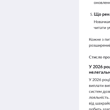
оновленн
Що реко
Новачкам
читати у
Кожне з пи
розширений
Стисло про
У 2026 роц
нелегальн
У 2026 році
виплати виг
систем дозв
лояльність.
від шахрайс
робить аза