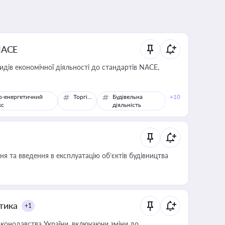
NACE
идів економічної діяльності до стандартів NACE,
о-енергетичний
Торгівля
Будівельна
+10
кс
діяльність
я та введення в експлуатацію об’єктів будівництва
итика
+1
конодавства України, включаючи зміни до