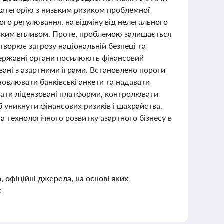
 категорію з низьким ризиком проблемної
його регулювання, на відміну від нелегального
ійським впливом. Проте, проблемою залишається
створює загрозу національній безпеці та
державні органи посилюють фінансовий
язані з азартними іграми. Встановлено пороги
новлювати банківські анкети та надавати
рати ліцензовані платформи, контролювати
 уникнути фінансових ризиків і шахрайства.
та технологічного розвитку азартного бізнесу в
о, офіційні джерела, на основі яких
к