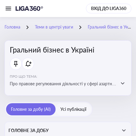
ВХІД ДО LIGA360
Головна
Теми в центрі уваги
Гральний бізнес в Україні
Гральний бізнес в Україні
ПРО ЩО ТЕМА:
Про правове регулювання діяльності у сфері азартних
ігор в Україні, що включає ліцензування,
оподаткування, моніторинг та обмеження доступу, та
реальні кейси
Головне за добу (AI)
Усі публікації
ГОЛОВНЕ ЗА ДОБУ