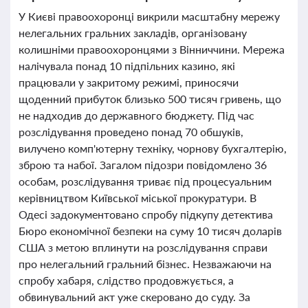
У Києві правоохоронці викрили масштабну мережу
нелегальних гральних закладів, організовану
колишніми правоохоронцями з Вінниччини. Мережа
налічувала понад 10 підпільних казино, які
працювали у закритому режимі, приносячи
щоденний прибуток близько 500 тисяч гривень, що
не надходив до державного бюджету. Під час
розслідування проведено понад 70 обшуків,
вилучено комп'ютерну техніку, чорнову бухгалтерію,
зброю та набої. Загалом підозри повідомлено 36
особам, розслідування триває під процесуальним
керівництвом Київської міської прокуратури. В
Одесі задокументовано спробу підкупу детектива
Бюро економічної безпеки на суму 10 тисяч доларів
США з метою вплинути на розслідування справи
про нелегальний гральний бізнес. Незважаючи на
спробу хабаря, слідство продовжується, а
обвинувальний акт уже скеровано до суду. За