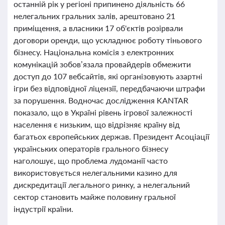
останній рік у регіоні припинено діяльність 66
нелегальних гральних залів, арештовано 21
приміщення, а власники 17 об'єктів розірвали
договори оренди, що ускладнює роботу тіньового
бізнесу. Національна комісія з електронних
комунікацій зобов’язала провайдерів обмежити
доступ до 107 вебсайтів, які організовують азартні
ігри без відповідної ліцензії, передбачаючи штрафи
за порушення. Водночас дослідження KANTAR
показало, що в Україні рівень ігрової залежності
населення є низьким, що відрізняє країну від
багатьох європейських держав. Президент Асоціації
українських операторів грального бізнесу
наголошує, що проблема лудоманії часто
використовується нелегальними казино для
дискредитації легального ринку, а нелегальний
сектор становить майже половину гральної
індустрії країни.