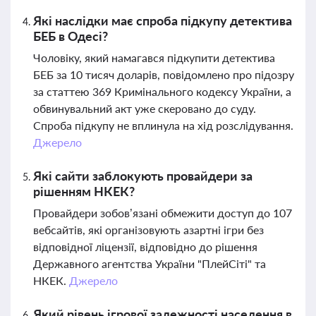
Які наслідки має спроба підкупу детектива
БЕБ в Одесі?
Чоловіку, який намагався підкупити детектива
БЕБ за 10 тисяч доларів, повідомлено про підозру
за статтею 369 Кримінального кодексу України, а
обвинувальний акт уже скеровано до суду.
Спроба підкупу не вплинула на хід розслідування.
Джерело
Які сайти заблокують провайдери за
рішенням НКЕК?
Провайдери зобов’язані обмежити доступ до 107
вебсайтів, які організовують азартні ігри без
відповідної ліцензії, відповідно до рішення
Державного агентства України "ПлейСіті" та
НКЕК.
Джерело
Який рівень ігрової залежності населення в