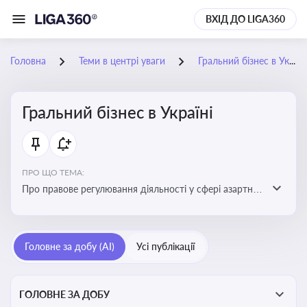
ВХІД ДО LIGA360
Головна
Теми в центрі уваги
Гральний бізнес в Україні
Гральний бізнес в Україні
ПРО ЩО ТЕМА:
Про правове регулювання діяльності у сфері азартних
ігор в Україні, що включає ліцензування,
оподаткування, моніторинг та обмеження доступу, та
реальні кейси
Головне за добу (AI)
Усі публікації
ГОЛОВНЕ ЗА ДОБУ