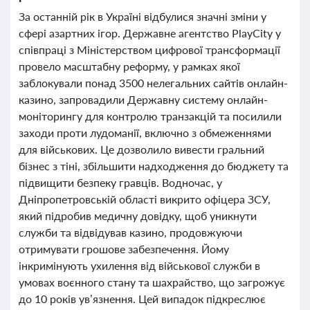
За останній рік в Україні відбулися значні зміни у
сфері азартних ігор. Державне агентство PlayCity у
співпраці з Міністерством цифрової трансформації
провело масштабну реформу, у рамках якої
заблокували понад 3500 нелегальних сайтів онлайн-
казино, запровадили Державну систему онлайн-
моніторингу для контролю транзакцій та посилили
заходи проти лудоманії, включно з обмеженнями
для військових. Це дозволило вивести гральний
бізнес з тіні, збільшити надходження до бюджету та
підвищити безпеку гравців. Водночас, у
Дніпропетровській області викрито офіцера ЗСУ,
який підробив медичну довідку, щоб уникнути
служби та відвідував казино, продовжуючи
отримувати грошове забезпечення. Йому
інкримінують ухилення від військової служби в
умовах воєнного стану та шахрайство, що загрожує
до 10 років ув’язнення. Цей випадок підкреслює